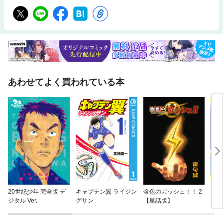
あわせてよく買われている本
20世紀少年 完全版 デ
キャプテン翼 ライジン
金色のガッシュ！！ 2
キン
ジタル Ver.
グサン
【単話版】