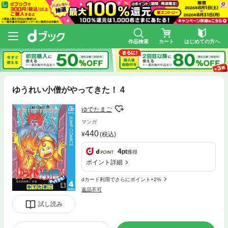
作品検索
カート
はじめての方へ
ゆうれい小僧がやってきた！ 4
ゆでたまご
マンガ
440
(税込)
4
pt
獲得
ポイント詳細
dカード利用でさらにポイント+2%
返品不可
試し読み