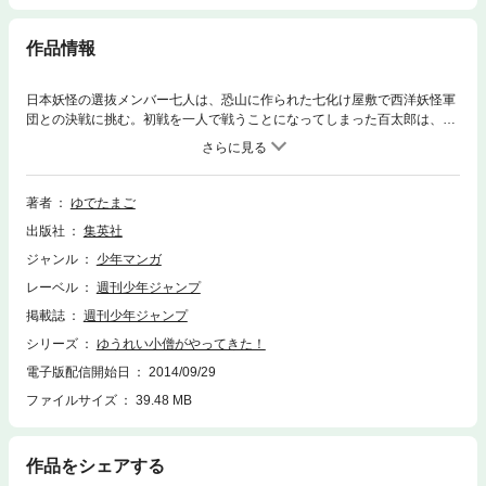
作品情報
日本妖怪の選抜メンバー七人は、恐山に作られた七化け屋敷で西洋妖怪軍
団との決戦に挑む。初戦を一人で戦うことになってしまった百太郎は、琴
太郎の助言を受けながら、西洋妖怪のMr.ハロウィンに挑むのだが…!?
著者
ゆでたまご
出版社
集英社
ジャンル
少年マンガ
レーベル
週刊少年ジャンプ
掲載誌
週刊少年ジャンプ
シリーズ
ゆうれい小僧がやってきた！
電子版配信開始日
2014/09/29
ファイルサイズ
39.48 MB
作品をシェアする