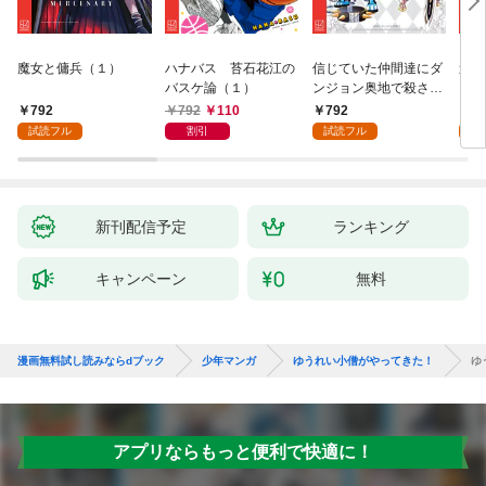
魔女と傭兵（１）
ハナバス 苔石花江の
信じていた仲間達にダ
追放
バスケ論（１）
ンジョン奥地で殺され
『自
かけたがギフト『無限
領地
792
792
110
792
7
ガチャ』でレベル９９
強の
試読フル
割引
試読フル
試
９９の仲間達を手に入
～最
れて元パーティーメン
で始
バーと世界に復讐＆
拓ス
『ざまぁ！』します！
（１
（１）
新刊配信予定
ランキング
キャンペーン
無料
漫画無料試し読みならdブック
少年マンガ
ゆうれい小僧がやってきた！
ゆ
アプリならもっと便利で快適に！