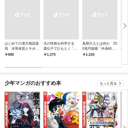
はじめての漢方相談薬
犬の性格を科学する
為替介入とは何か 20
大江
局 水草体質とサボテ
遺伝子でひもとく「最
0兆円規模「外為特
学と
ン体質
良の友」の進化
会」が生まれた謎
から
￥990
￥1,375
￥1,320
￥1,
少年マンガのおすすめ本
もっと見る