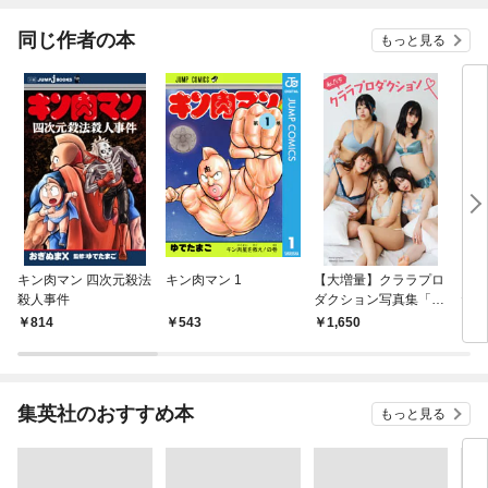
同じ作者の本
もっと見る
キン肉マン 四次元殺法
キン肉マン 1
【大増量】クララプロ
【デ
殺人事件
ダクション写真集「私
たま
たちクララプロダクシ
な最
814
543
1,650
1,
ョン」
集英社のおすすめ本
もっと見る