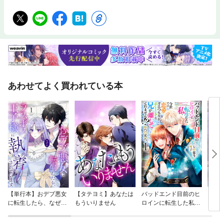
あわせてよく買われている本
【単行本】おデブ悪女
【タテヨミ】あなたは
バッドエンド目前のヒ
【タ
に転生したら、なぜか
もういりません
ロインに転生した私、
リ〜
ラスボス王子様に執着
今世では恋愛するつも