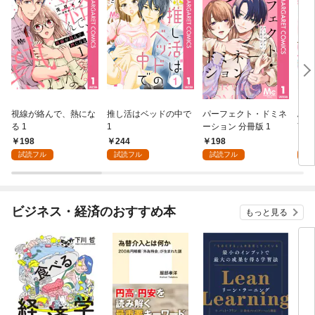
視線が絡んで、熱にな
推し活はベッドの中で
パーフェクト・ドミネ
ふし
る 1
1
ーション 分冊版 1
言っ
198
244
198
2
試読フル
試読フル
試読フル
試
ビジネス・経済のおすすめ本
もっと見る