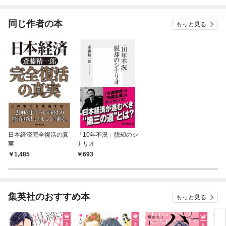
されています
りがチートな兄が離し
てくれません！？@C
OMIC
同じ作者の本
もっと見る
日本経済完全復活の真
「10年不況」脱却のシ
実
ナリオ
1,485
693
集英社のおすすめ本
もっと見る