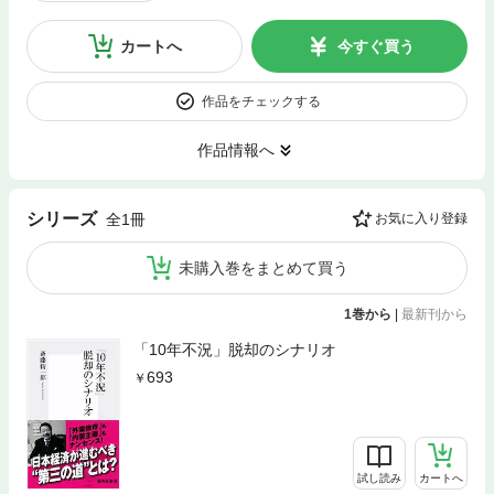
カートへ
今すぐ買う
作品をチェックする
作品情報へ
シリーズ
全1冊
お気に入り登録
未購入巻をまとめて買う
1巻から
|
最新刊から
「10年不況」脱却のシナリオ
693
試し読み
カートへ