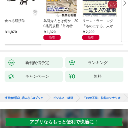
食べる経済学
為替介入とは何か 20
リーン・ラーニング
研究
0兆円規模「外為特
「ものにする」人が自
会」が生まれた謎
然とやっている 最小の
1,320
2,200
5,
1,870
インプットで最大の成
新着
新着
果を得る学習法
新刊配信予定
ランキング
キャンペーン
無料
漫画無料試し読みならdブック
ビジネス・経済
「10年不況」脱却のシナリオ
アプリならもっと便利で快適に！