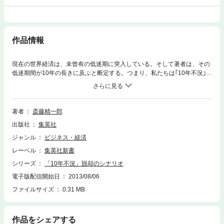
作品情報
現在の世界経済は、未曾有の低迷期に突入している。そして著者は、その
低迷期間が10年の長きに及ぶと断定する。つまり、私たちは｢10年不況｣の
世界を生きていることになる。そこでは、過去の世界恐慌やバブル崩壊の
教訓は役に立たない。従来の学識や通念を捨て去り、21世紀型マネーの実
態を直視し、大胆なパラダイム転換を断行しなければならない。本書は、
現在の経済情勢をシビアに分析したうえで、小手先の経済政策ではなく、
著者
斎藤精一郎
近未来を見据えた産業構造改革を提言する。この国を救う道は、そこにし
出版社
集英社
かないのである。
ジャンル
ビジネス・経済
レーベル
集英社新書
シリーズ
「10年不況」脱却のシナリオ
電子版配信開始日
2013/08/06
ファイルサイズ
0.31 MB
作品をシェアする