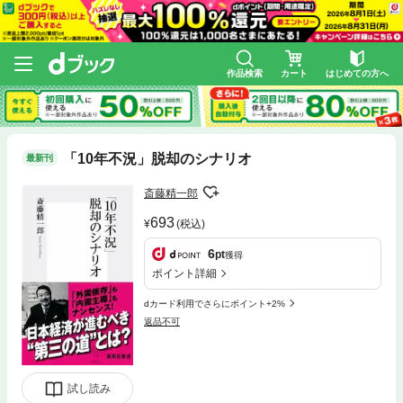
作品検索
カート
はじめての方へ
「10年不況」脱却のシナリオ
最新刊
斎藤精一郎
693
(税込)
6
pt
獲得
ポイント詳細
dカード利用でさらにポイント+2%
返品不可
試し読み