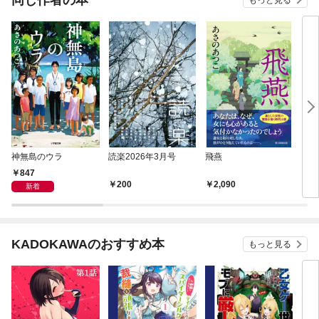
もっと見る
神無島のウラ
読楽2026年3月号
飛燕
プレ
847
200
2,090
1,
新着
KADOKAWAのおすすめ本
もっと見る