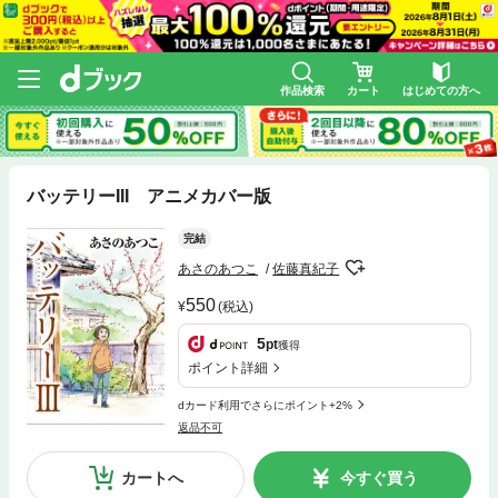
作品検索
カート
はじめての方へ
バッテリーIII アニメカバー版
完結
あさのあつこ
佐藤真紀子
550
(税込)
5
pt
獲得
ポイント詳細
dカード利用でさらにポイント+2%
返品不可
カートへ
今すぐ買う