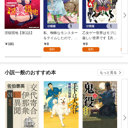
淫獄団地【第1話】
私、蜘蛛なモンスター
乙女ゲー世界はモブに
乙女
をテイムしたので、ス
厳しい世界です【共和
厳し
パイダーシルクで裁縫
国編】【分冊版】 1
国
0
0
8
181
を頑張ります！【分冊
無料
無料
試
版】 1
小説一般のおすすめ本
もっと見る