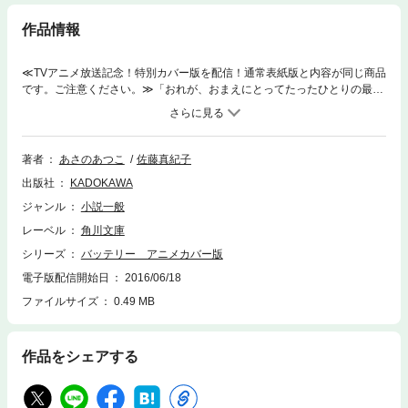
作品情報
≪TVアニメ放送記念！特別カバー版を配信！通常表紙版と内容が同じ商品
です。ご注意ください。≫「おれが、おまえにとってたったひとりの最高
のキャッチャーだって心底わからせてやる」３年部員が引き起こした事件
によって活動停止になっていた野球部。その処分明け、紅白戦が行われる
が、未だ残る校長の部に対する不信感を拭うため、監督の戸村は強豪校、
横手との試合を組もうとする。一方、巧と豪の堅かった絆に亀裂が入っ
著者
あさのあつこ
佐藤真紀子
て!? 青波の視点から描かれた短編「樹下の少年」収録。
出版社
KADOKAWA
ジャンル
小説一般
レーベル
角川文庫
シリーズ
バッテリー アニメカバー版
電子版配信開始日
2016/06/18
ファイルサイズ
0.49 MB
作品をシェアする