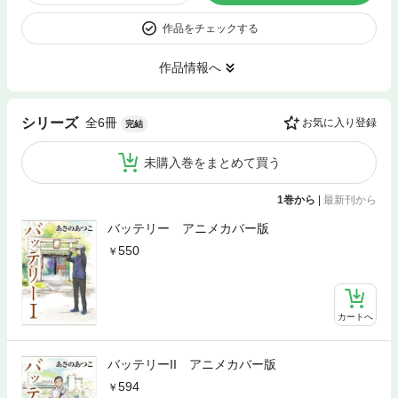
作品をチェックする
作品情報へ
全6冊
シリーズ
お気に入り登録
完結
未購入巻をまとめて買う
1巻から
|
最新刊から
バッテリー アニメカバー版
550
カートへ
バッテリーII アニメカバー版
594