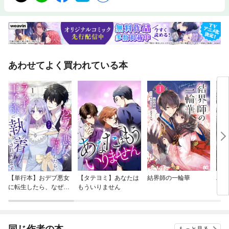
あわせてよく買われている本
【単行本】おデブ悪女
【タテヨミ】あなたは
結界師の一輪華
バッ
に転生したら、なぜか
もういりません
ロイ
ラスボス王子様に執着
今世
されています
りが
てく
OMI
同じ作者の本