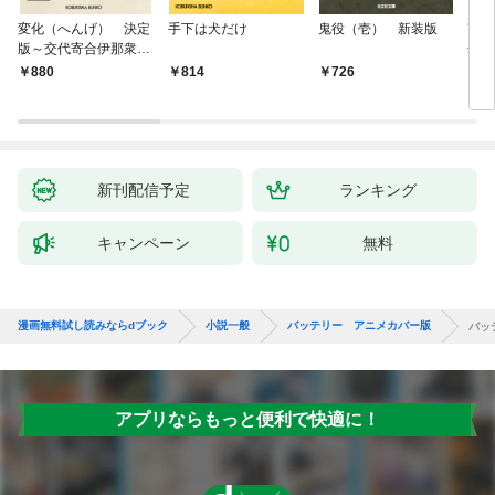
変化（へんげ） 決定
手下は犬だけ
鬼役（壱） 新装版
南町
版～交代寄合伊那衆異
舟の
聞（1）～
880
814
726
9
新刊配信予定
ランキング
キャンペーン
無料
漫画無料試し読みならdブック
小説一般
バッテリー アニメカバー版
バッ
アプリならもっと便利で快適に！