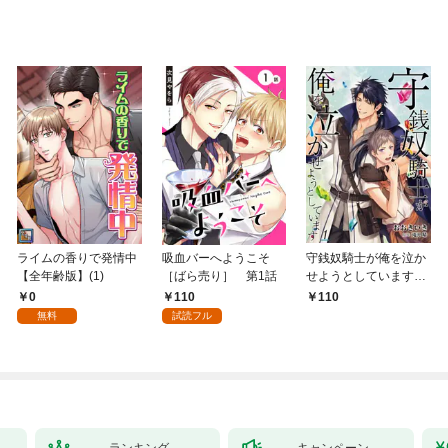
ライムの香りで発情中
吸血バーへようこそ
守銭奴騎士が俺を泣か
【全年齢版】(1)
［ばら売り］ 第1話
せようとしています
【単話】 1
0
110
110
無料
試読フル
ランキング
キャンペーン