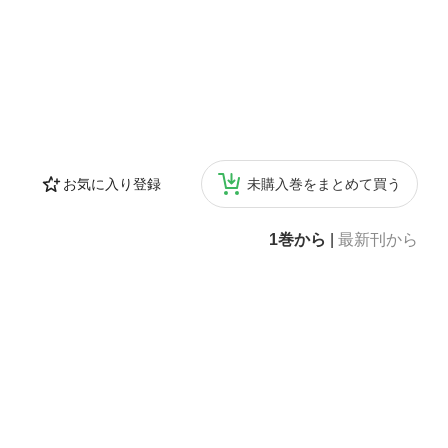
お気に入り登録
未購入巻をまとめて買う
1巻から
|
最新刊から