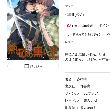
マンガ
198
(税込)
ポイン
1
pt
獲得
dカード利用でさらにポイント+2
返品不可
褐色の肌に鋭い眼光。いま、
のは従順か、反駁か。※本電子書
が欲しけりゃ堕ちてきな!!
試し読み
著者
赤根晴
出版社
竹書房
ジャンル
BLマンガ
レーベル
麗人uno!
掲載誌
麗人uno！