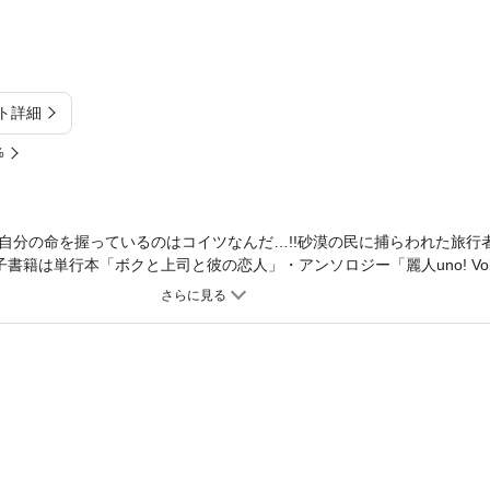
ト詳細
%
自分の命を握っているのはコイツなんだ…!!砂漠の民に捕らわれた旅行
籍は単行本「ボクと上司と彼の恋人」・アンソロジー「麗人uno! Vol.
」に収録の「熱砂の黒い王」と同内容です。