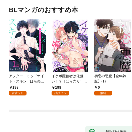
BLマンガのおすすめ本
アフター・ミッドナイ
イケボ配信者は俺狙
初恋の悪魔【全年齢
ト・スキン［ばら売
い！？［ばら売り］
版】(1)
り］ 第1話
第1話
198
198
0
試読フル
試読フル
無料
新刊配信予定