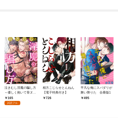
ち犬猿の仲でしたよ
ね！？)
泣きむし淫魔の騙し方
相方こじらせとんねん
平凡な俺にスパダリが
～優しく抱いて骨ヌキ
【電子特典付き】
舞い降りた 合冊版1
に1
165
726
495
試読フル