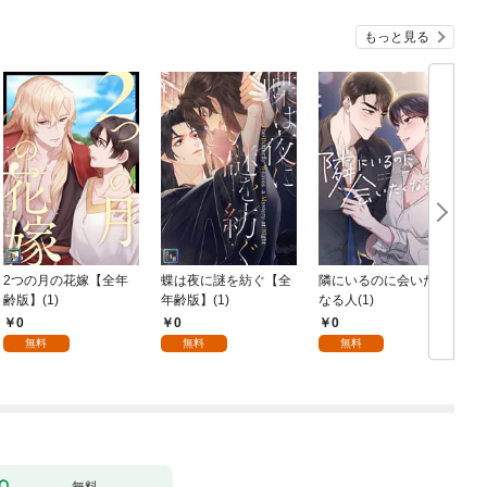
もっと見る
2つの月の花嫁【全年
蝶は夜に謎を紡ぐ【全
隣にいるのに会いたく
齢版】(1)
年齢版】(1)
なる人(1)
0
0
0
無料
無料
無料
無料