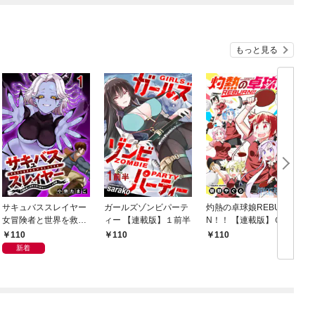
もっと見る
サキュバススレイヤー
ガールズゾンビパーテ
灼熱の卓球娘REBUR
女冒険者と世界を救う
ィー 【連載版】１前半
N！！ 【連載版】０－
終末のハーレム部隊
①
110
110
110
【連載版】１
新着