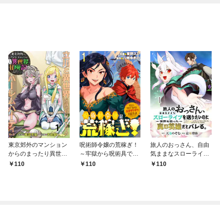
東京郊外のマンション
呪術師令嬢の荒稼ぎ！
旅人のおっさん、自由
からのまったり異世界
～牢獄から呪術具で掴
気ままなスローライフ
冒険記 ～僕の部屋が
み取る金貨ザクザク宮
を送りたいのに世界を
110
110
110
ダンジョンの休憩所に
廷生活～ 【連載版】１
救った真の英雄だとバ
なってしまった件～
レる 【連載版】１
【連載版】１