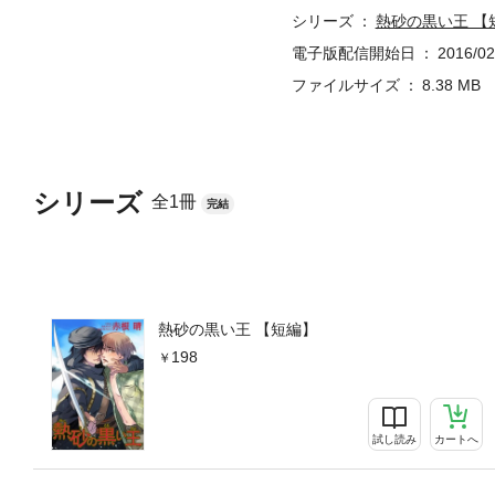
シリーズ
熱砂の黒い王 【
電子版配信開始日
2016/02
ファイルサイズ
8.38 MB
シリーズ
全1冊
完結
熱砂の黒い王 【短編】
198
試し読み
カートへ