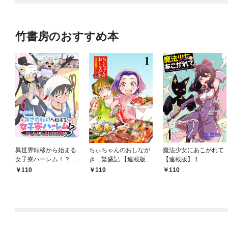
竹書房のおすすめ本
異世界転移から始まる
ちぃちゃんのおしなが
魔法少女にあこがれて
女子寮ハーレム！？ ～
き 繁盛記 【連載版】
【連載版】１
管理人として働く人間
１
110
110
110
と恋する魔族娘たち～
【連載版】０