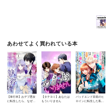
あわせてよく買われている本
【単行本】おデブ悪女
【タテヨミ】あなたは
バッドエンド目前のヒ
に転生したら、なぜか
もういりません
ロインに転生した私、
ラスボス王子様に執着
今世では恋愛するつも