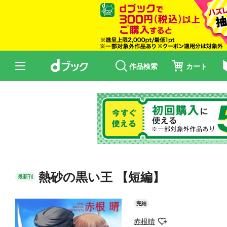
作品検索
カート
熱砂の黒い王 【短編】
最新刊
完結
赤根晴