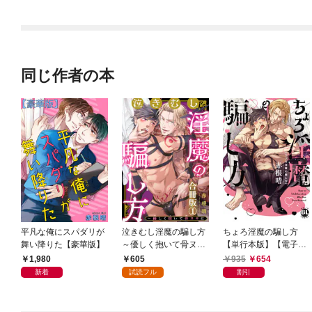
されています
りがチートな兄が離し
てくれません！？@C
OMIC
同じ作者の本
平凡な俺にスパダリが
泣きむし淫魔の騙し方
ちょろ淫魔の騙し方
舞い降りた【豪華版】
～優しく抱いて骨ヌキ
【単行本版】【電子書
に【合冊版】1
店特典付き】
1,980
605
935
654
新着
試読フル
割引