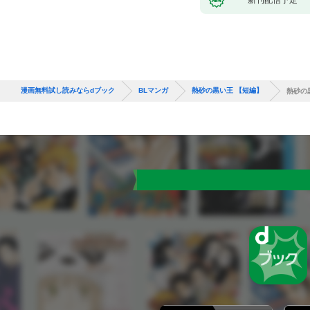
漫画無料試し読みならdブック
BLマンガ
熱砂の黒い王 【短編】
熱砂の