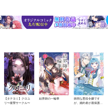
【タテヨミ】クロユ
結界師の一輪華
病弱な悪役令嬢です
リ〜復讐サークル〜
が、婚約者が過保護す
ぎて逃げ出したい(私た