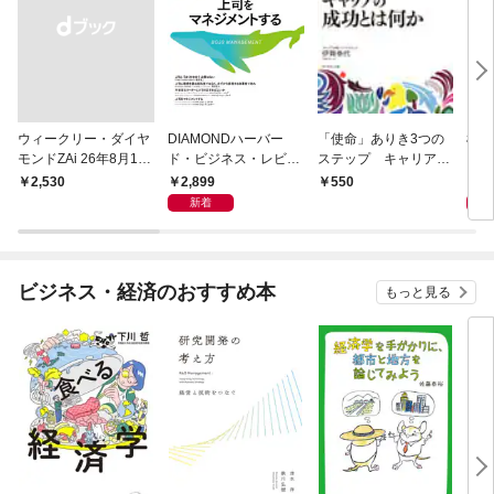
ウィークリー・ダイヤ
DIAMONDハーバー
「使命」ありき3つの
極限
モンドZAi 26年8月10
ド・ビジネス・レビュ
ステップ キャリアの
日・17日合併号
ー 2026年9月号 特集
成功とは何か
2,899
2,
￥2,530
550
「上司をマネジメント
新着
する」
ビジネス・経済のおすすめ本
もっと見る