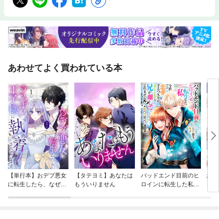
あわせてよく買われている本
【単行本】おデブ悪女
【タテヨミ】あなたは
バッドエンド目前のヒ
結界
に転生したら、なぜか
もういりません
ロインに転生した私、
ラスボス王子様に執着
今世では恋愛するつも
されています
りがチートな兄が離し
てくれません！？@C