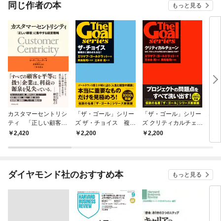
OMIC
同じ作者の本
もっと見る
カスタマーセントリシ
「ザ・ゴール」シリー
「ザ・ゴール」シリー
なぜ
ティ 「正しい顧客」
ズ ザ・チョイス 複雑
ズ クリティカルチェー
ント
に集中する経営戦略
さに惑わされるな！
ン なぜ、プロジェク
会
2,420
2,200
2,200
2,
トは予定どおりに進ま
るチ
ないのか？
教科
ダイヤモンド社のおすすめ本
もっと見る