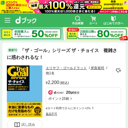
作品検索
カート
はじめての方へ
「ザ・ゴール」シリーズ ザ・チョイス 複雑さ
最新刊
に惑わされるな！
エリヤフ・ゴールドラット
岸良裕司
他1名
2,200
(税込)
20
pt
獲得
ポイント詳細
dカード利用でさらにポイント+2%
返品不可
試し読み