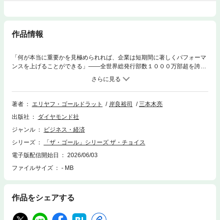
作品情報
「何が本当に重要かを見極められれば、企業は短期間に著しくパフォーマ
ンスを上げることができる」――全世界総発行部数１０００万部超を誇る
不朽のビジネス小説『ザ・ゴール』著者が娘に経営戦略・人生哲学につい
て語りかける名著の新装版。
著者
エリヤフ・ゴールドラット
岸良裕司
三本木亮
出版社
ダイヤモンド社
ジャンル
ビジネス・経済
シリーズ
「ザ・ゴール」シリーズ ザ・チョイス
電子版配信開始日
2026/06/03
ファイルサイズ
- MB
作品をシェアする