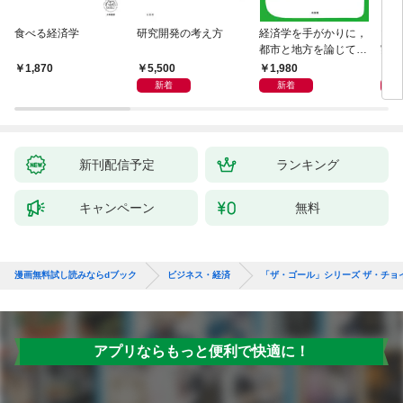
食べる経済学
研究開発の考え方
経済学を手がかりに，
マン
都市と地方を論じてみ
実 
よう
化」
5,500
1,980
1,
1,870
新着
新着
新刊配信予定
ランキング
キャンペーン
無料
漫画無料試し読みならdブック
ビジネス・経済
「ザ・ゴール」シリーズ ザ・チョ
アプリならもっと便利で快適に！