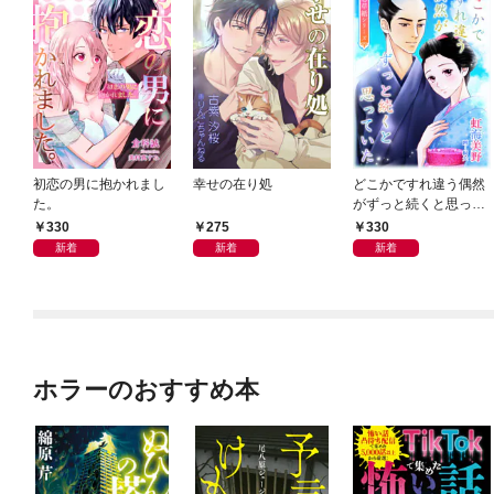
初恋の男に抱かれまし
幸せの在り処
どこかですれ違う偶然
た。
がずっと続くと思って
いた
330
275
330
新着
新着
新着
ホラーのおすすめ本