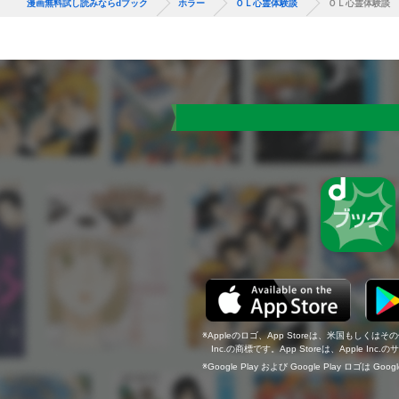
漫画無料試し読みならdブック
ホラー
ＯＬ心霊体験談
ＯＬ心霊体験談
Appleのロゴ、App Storeは、米国もしくはそ
Inc.の商標です。App Storeは、Apple In
Google Play および Google Play ロゴは Go