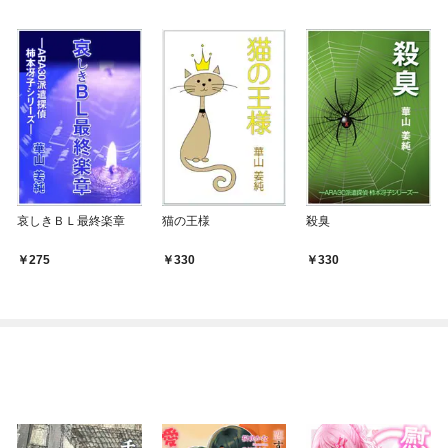
哀しきＢＬ最終楽章
猫の王様
殺臭
275
330
330