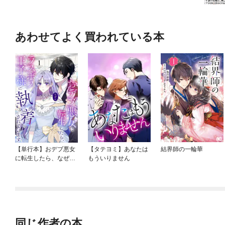
あわせてよく買われている本
【単行本】おデブ悪女
【タテヨミ】あなたは
結界師の一輪華
に転生したら、なぜか
もういりません
ラスボス王子様に執着
されています
同じ作者の本