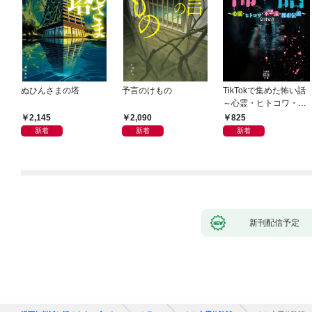
ぬひんさまの塔
予言のけもの
TikTokで集めた怖い話
～心霊・ヒトコワ・不
思議・都市伝説～
2,145
2,090
825
新着
新着
新着
新刊配信予定