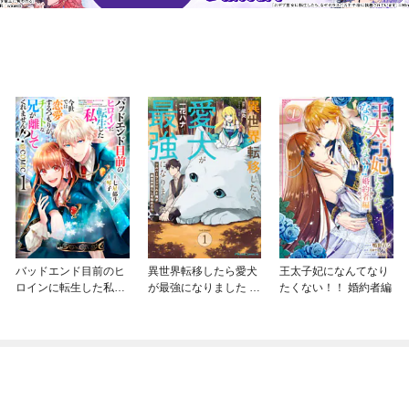
バッドエンド目前のヒ
異世界転移したら愛犬
王太子妃になんてなり
ロインに転生した私、
が最強になりました ～
たくない！！ 婚約者編
今世では恋愛するつも
シルバーフェンリルと
りがチートな兄が離し
俺が異世界暮らしを始
てくれません！？@C
めたら～ THE COMIC
OMIC