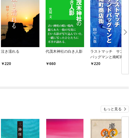
泣き濡れる
代茂木神社の白き人影
ラストマッチ サンド
バッグマンと南町商店
街
220
660
220
もっと見る