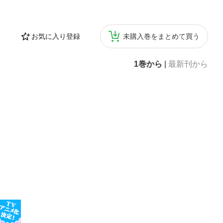
お気に入り登録
未購入巻をまとめて買う
1巻から
|
最新刊から