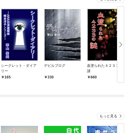
シークレット・ダイア
デビルブログ
血塗られた４２３３の
リー
謎
165
330
660
もっと見る