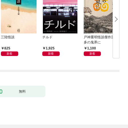
三陸怪談
チルド
戸神重明怪談傑作選 魔
多の鬼界に
825
1,925
1,100
新着
新着
新着
無料