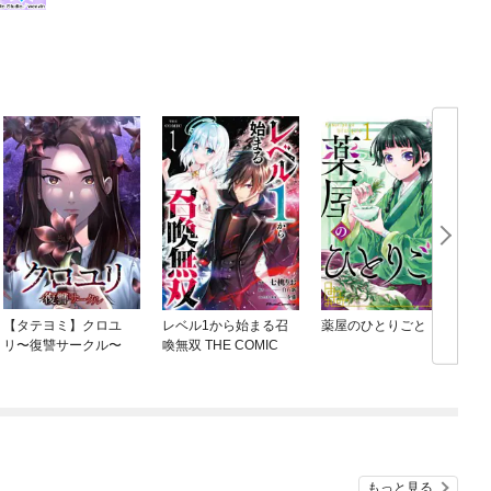
【タテヨミ】クロユ
レベル1から始まる召
薬屋のひとりごと
リ〜復讐サークル〜
喚無双 THE COMIC
もっと見る