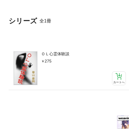
シリーズ
全1冊
ＯＬ心霊体験談
275
カートへ