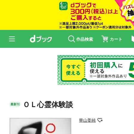
作品検索
カート
ＯＬ心霊体験談
最新刊
華山姜純