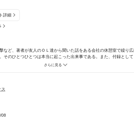
ト詳細
%
撃など、著者が友人のＯＬ達から聞いた話をある会社の休憩室で繰り広
。そのひとつひとつは本当に起こった出来事である。また、付録として
されている方に是非参考にしていただきたい。
クス
/08