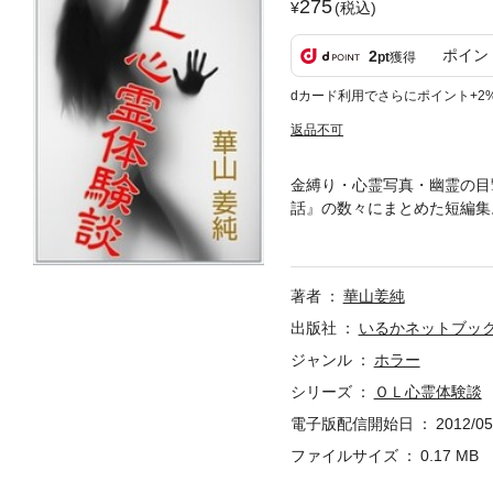
275
(税込)
ポイン
2
pt
獲得
dカード利用でさらにポイント+2
返品不可
金縛り・心霊写真・幽霊の目
話』の数々にまとめた短編集
方法』を収録。金縛りに悩ま
著者
華山姜純
出版社
いるかネットブッ
ジャンル
ホラー
シリーズ
ＯＬ心霊体験談
電子版配信開始日
2012/05
ファイルサイズ
0.17 MB