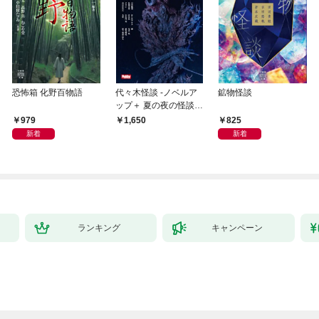
恐怖箱 化野百物語
代々木怪談 -ノベルア
鉱物怪談
ップ＋ 夏の夜の怪談コ
ンテスト傑作選-
979
825
1,650
新着
新着
ランキング
キャンペーン