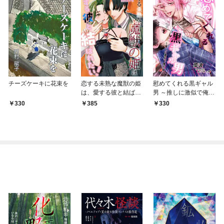
チーズケーキに花束を
恋する未熟な魔獣の姫
慰めてくれる黒ギャル
は、愛する彼と結ばれ
男 ～推しに激似で俺の
たい！
嫁～
330
385
330