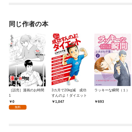
同じ作者の本
［話売］漫画のお時間
3カ月で20kg減 成功
ラッキーな瞬間（１）
1
すんのよ！ダイエット
0
1,047
693
無料