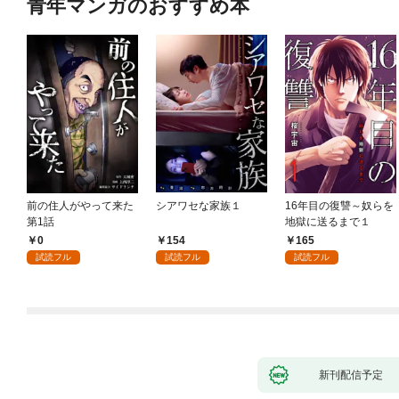
青年マンガのおすすめ本
前の住人がやって来た
シアワセな家族１
16年目の復讐～奴らを
第1話
地獄に送るまで１
0
154
165
試読フル
試読フル
試読フル
新刊配信予定