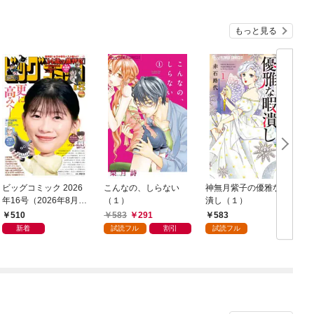
もっと見る
ビッグコミック 2026
こんなの、しらない
神無月紫子の優雅な暇
年16号（2026年8月7
（１）
潰し（１）
日発売）
読
510
583
291
583
年
新着
試読フル
割引
試読フル