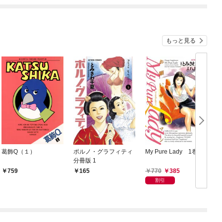
もっと見る
葛飾Q（１）
ポルノ・グラフィティ
My Pure Lady 1巻
分冊版 1
770
385
759
165
割引