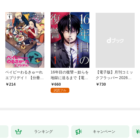
ベイビーわるきゅーれ
16年目の復讐～奴らを
【電子版】月刊コミッ
エブリデイ！ 【分冊
地獄に送るまで【電子
クフラッパー 2026年9
版】 1
単行本版】１
月号
660
214
￥730
試読フル
ランキング
キャンペーン