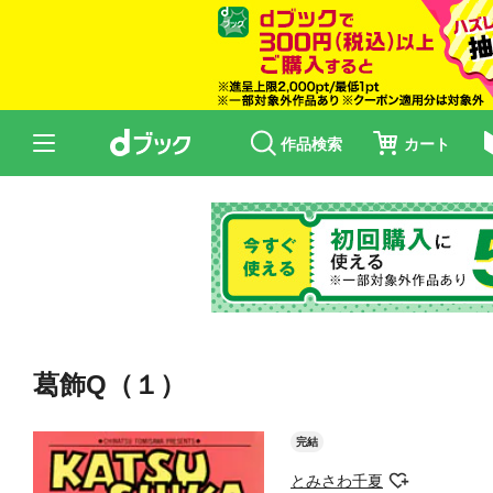
作品検索
カート
葛飾Q（１）
完結
とみさわ千夏