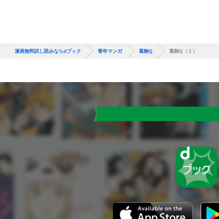
漫画無料試し読みならdブック
青年マンガ
葛飾Q
葛飾Q（１）