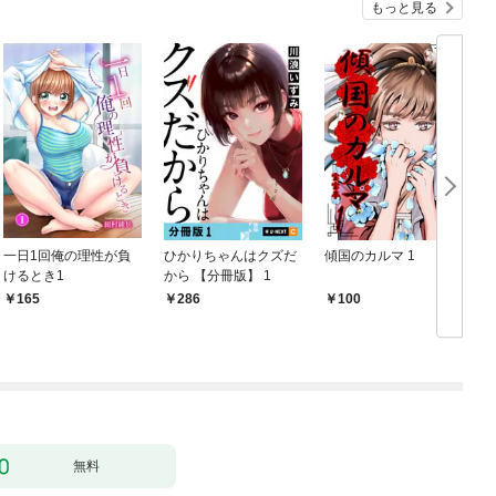
もっと見る
一日1回俺の理性が負
ひかりちゃんはクズだ
傾国のカルマ 1
けるとき1
から 【分冊版】 1
版
165
286
100
無料