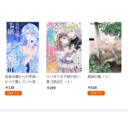
追放令嬢からの手紙～
スパダリ王子様の狂い
真綿の檻（１）
かつて愛していた皆さ
愛【単話】（１）
まへ 私のことなどお忘
138
528
209
れですか？～【単話】
試読フル
試読フル
（１）