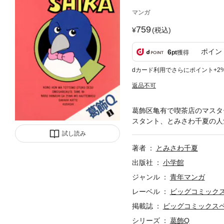
マンガ
759
(税込)
ポイン
6
pt
獲得
dカード利用でさらにポイント+2
返品不可
葛飾区亀有で喫茶店のマスタ
スタント、とみさわ千夏の人
試し読み
著者
とみさわ千夏
出版社
小学館
ジャンル
青年マンガ
レーベル
ビッグコミック
掲載誌
ビッグコミックス
シリーズ
葛飾Q