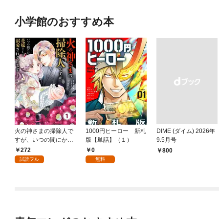
小学館のおすすめ本
火の神さまの掃除人で
1000円ヒーロー 新札
DIME (ダイム) 2026年
すが、いつの間にか花
版【単話】（１）
9.5月号
嫁として溺愛されてい
272
0
￥800
ます【単話】（１）
試読フル
無料