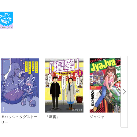
＃ハッシュタグストー
「壇蜜」
ジャジャ
リー