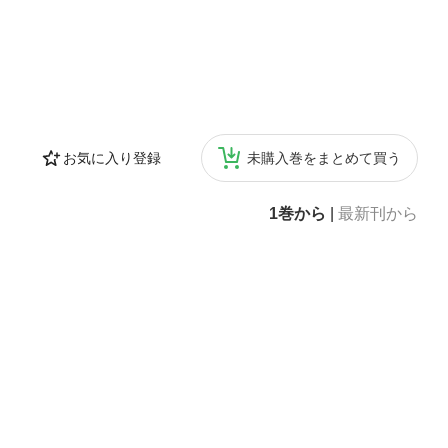
お気に入り登録
未購入巻をまとめて買う
1巻から
|
最新刊から