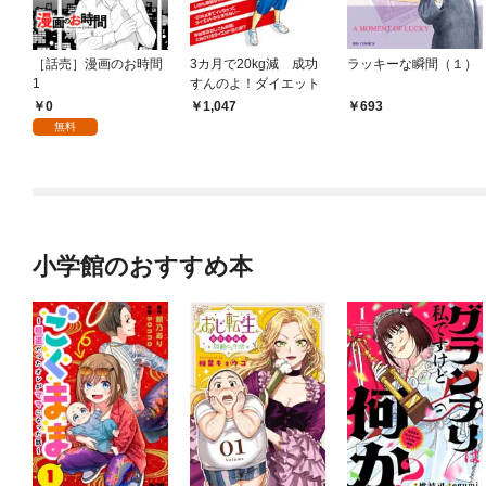
［話売］漫画のお時間
3カ月で20kg減 成功
ラッキーな瞬間（１）
1
すんのよ！ダイエット
0
1,047
693
無料
小学館のおすすめ本