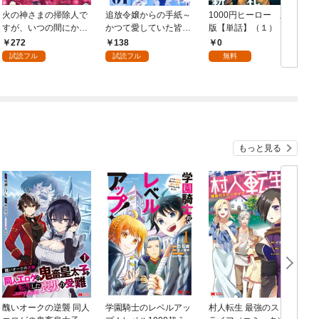
火の神さまの掃除人で
追放令嬢からの手紙～
1000円ヒーロー 新札
D
すが、いつの間にか花
かつて愛していた皆さ
版【単話】（１）
9
嫁として溺愛されてい
まへ 私のことなどお忘
272
138
0
ます【単話】（１）
れですか？～【単話】
試読フル
試読フル
無料
（１）
もっと見る
醜いオークの逆襲 同人
学園騎士のレベルアッ
村人転生 最強のスロー