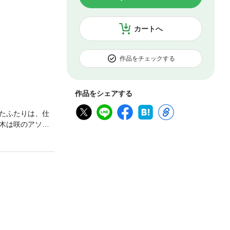
カートへ
作品をチェックする
作品をシェアする
たふたりは、仕
木は咲のアソコ
する咲を悲しませ
増大」手術を受
齢の女医だっ
戸惑う三木だっ
…！？