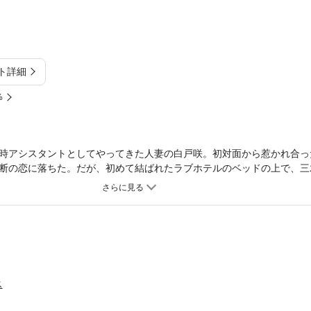
ト詳細
%
時アシスタントとしてやってきた人妻の白戸咲。初対面から惹かれ合っ
断の恋に落ちた。だが、初めて結ばれたラブホテルのベッドの上で、三
しまう……。その後も逢瀬を重ね咲との結婚さえ夢見はじめた三木は、愛
にある決意をすることに。それは、自らのペニスを大きくする「男性器
。さっそく施術のためにクリニックを訪れたところ、担当医はなんと妙
三木の勃起した状態のペニスを診せてほしいという女医のリクエストに
を露わにする。二人きりの診察室で女医が始めた驚きの「診察」とは…
ス