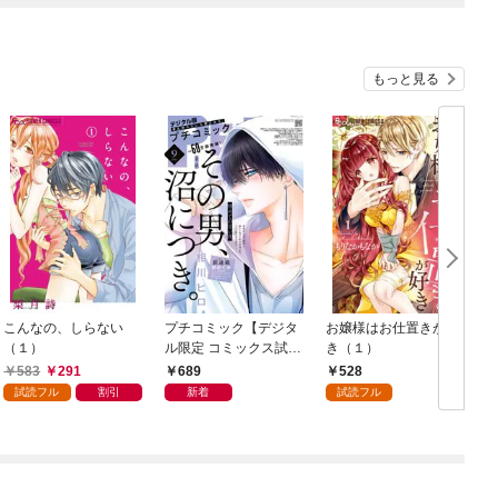
もっと見る
こんなの、しらない
プチコミック【デジタ
お嬢様はお仕置きが好
（１）
ル限定 コミックス試し
き（１）
読み特典付き】 2026
583
291
689
528
年9月号（2026年8月7
試読フル
割引
新着
試読フル
日発売）