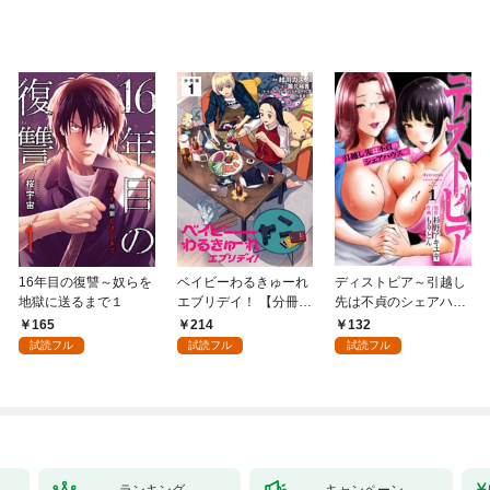
16年目の復讐～奴らを
ベイビーわるきゅーれ
ディストピア～引越し
地獄に送るまで１
エブリデイ！ 【分冊
先は不貞のシェアハウ
版】 1
ス～１
165
214
132
試読フル
試読フル
試読フル
ランキング
キャンペーン