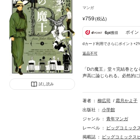
マンガ
759
(税込)
ポイン
6
pt
獲得
dカード利用でさらにポイント+2
返品不可
「Dの魔王」堂々完結巻とな
声高に論じられる。必然的に
を果たすこととなる。然して
試し読み
描く第3集。「XX」での小
著者
柳広司
霜月かよ子
出版社
小学館
ジャンル
青年マンガ
レーベル
ビッグコミック
掲載誌
ビッグコミックス