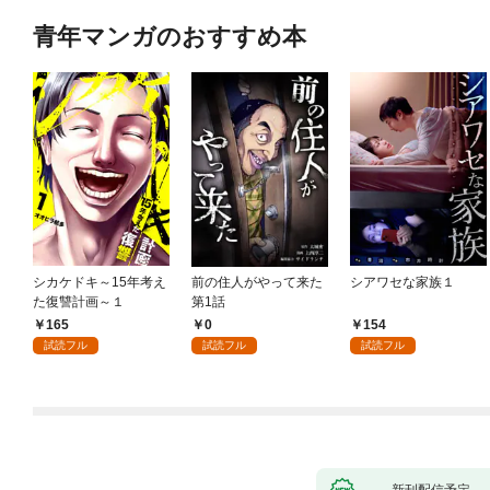
青年マンガのおすすめ本
シカケドキ～15年考え
前の住人がやって来た
シアワセな家族１
た復讐計画～１
第1話
165
0
154
試読フル
試読フル
試読フル
新刊配信予定