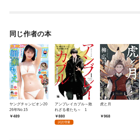
同じ作者の本
ヤングチャンピオン20
アンブレイカブル～敗
虎と月
26年No.15
れざる者たち～ 1
880
489
968
試読増量