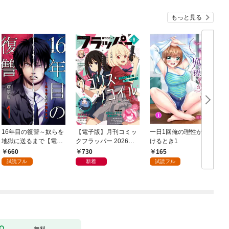
もっと見る
16年目の復讐～奴らを
【電子版】月刊コミッ
一日1回俺の理性が負
地獄に送るまで【電子
クフラッパー 2026年9
けるとき1
か
単行本版】１
月号
660
730
165
試読フル
新着
試読フル
無料