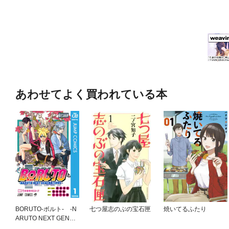
あわせてよく買われている本
BORUTO-ボルト- -N
七つ屋志のぶの宝石匣
焼いてるふたり
ARUTO NEXT GENER
ATIONS-