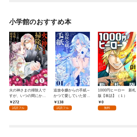
小学館のおすすめ本
火の神さまの掃除人で
追放令嬢からの手紙～
1000円ヒーロー 新札
すが、いつの間にか花
かつて愛していた皆さ
版【単話】（１）
嫁として溺愛されてい
まへ 私のことなどお忘
272
138
0
ます【単話】（１）
れですか？～【単話】
試読フル
試読フル
無料
（１）