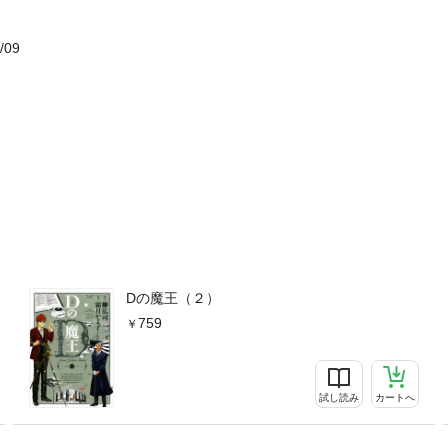
/09
Dの魔王（２）
759
試し読み
カートへ