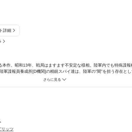
ト詳細
%
る本作。昭和13年、戦局はますます不安定な様相。陸軍内でも特殊諜報
陸軍諜報員養成所[D機関]の精鋭スパイ達は、陸軍の“闇”を担う存在と
、その“闇”は、常人には、複雑で、歪で、狂気だった。悲しきD機関の
説とは違う感涙必至のラストは必見です！！
ス
ピリッツ