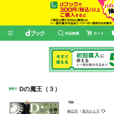
作品検索
カート
Dの魔王（３）
最新刊
完結
柳広司
霜月かよ子