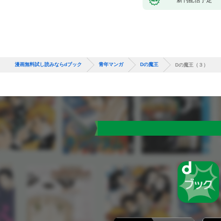
漫画無料試し読みならdブック
青年マンガ
Dの魔王
Dの魔王（３）