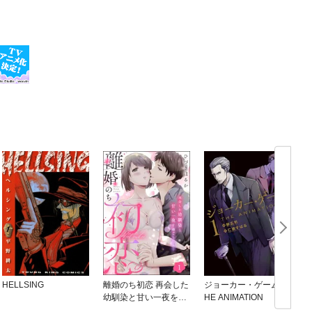
HELLSING
離婚のち初恋 再会した
ジョーカー・ゲーム T
幼馴染と甘い一夜を過
HE ANIMATION
ごしたら…（分冊版）