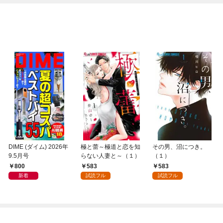
DIME (ダイム) 2026年
極と蕾～極道と恋を知
その男、沼につき。
9.5月号
らない人妻と～（１）
（１）
800
583
583
新着
試読フル
試読フル