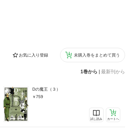
お気に入り登録
未購入巻をまとめて買う
1巻から
|
最新刊から
Dの魔王（３）
759
試し読み
カートへ