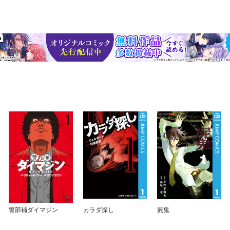
警部補ダイマジン
カラダ探し
屍鬼