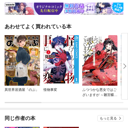
あわせてよく買われている本
異世界居酒屋「のぶ」
怪物事変
ふつつかな悪女ではご
ここ
ざいますが ～雛宮蝶鼠
行け
とりかえ伝～
がた
てい
同じ作者の本
もっと見る