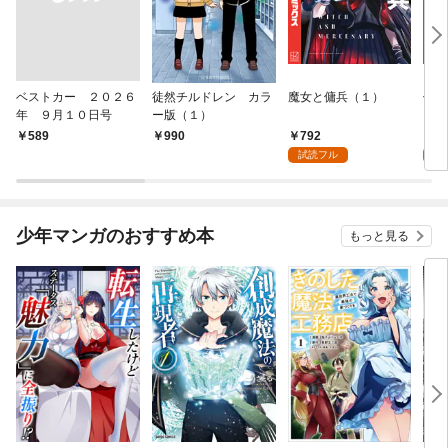
ベストカー ２０２６
徒然チルドレン カラ
魔女と傭兵（１）
信じ
年 ９月１０日号
ー版（１）
ンジ
かけ
792
7
￥589
990
ガチ
試読フル
試
９９
れて
バー
『ざ
少年マンガのおすすめ本
もっと見る
（１