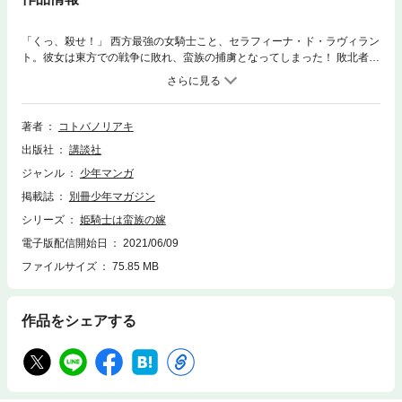
「くっ、殺せ！」 西方最強の女騎士こと、セラフィーナ・ド・ラヴィラン
ト。彼女は東方での戦争に敗れ、蛮族の捕虜となってしまった！ 敗北者で
あるセラフィーナに待ち受けるのは、復讐、拷問、そして陵辱の日々―
―…、かと思いきや！ 申し出られたのは「蛮族王との結婚」で――！？
元敵同士の二人が紡ぐ本格異世界婚姻譚、開幕！！
著者
コトバノリアキ
出版社
講談社
ジャンル
少年マンガ
掲載誌
別冊少年マガジン
シリーズ
姫騎士は蛮族の嫁
電子版配信開始日
2021/06/09
ファイルサイズ
75.85 MB
作品をシェアする