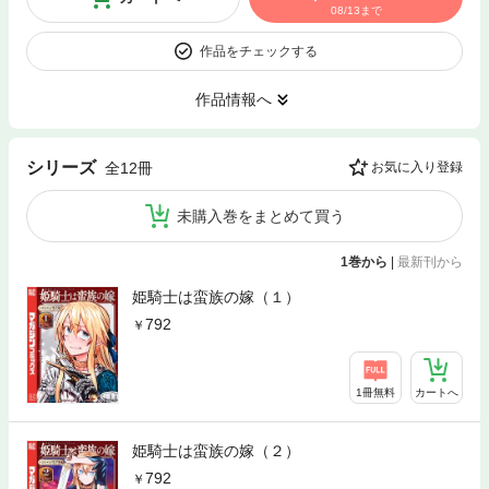
08/13まで
作品をチェックする
作品情報へ
シリーズ
全12冊
お気に入り登録
未購入巻をまとめて買う
1巻から
|
最新刊から
姫騎士は蛮族の嫁（１）
792
1冊無料
カートへ
姫騎士は蛮族の嫁（２）
792