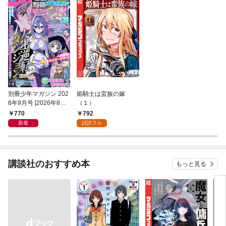
別冊少年マガジン 202
姫騎士は蛮族の嫁
6年9月号 [2026年8月7
（１）
日発売]
770
792
新着
試読フル
講談社のおすすめ本
もっと見る