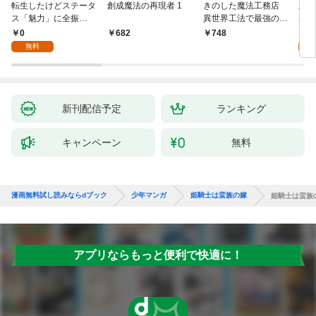
転生したけどステータ
創成魔法の再現者 1
きのした魔法工務店
王位
ス「魅力」に全振
異世界工法で最強の家
兆候
り！？(1)
づくりを（コミック）
入れ
0
0
682
748
１
る。
無料
新刊配信予定
ランキング
キャンペーン
無料
漫画無料試し読みならdブック
少年マンガ
姫騎士は蛮族の嫁
姫騎士は蛮族
アプリならもっと便利で快適に！