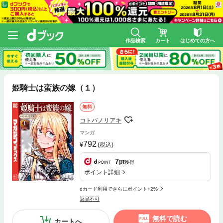
作品検索
カート
はじめての方へ
姫騎士は蛮族の嫁（１）
無料
コトバノリアキ
マンガ
792
(税込)
7
pt
獲得
ポイント詳細
dカード利用でさらにポイント+2%
返品不可
無料で読む
カートへ