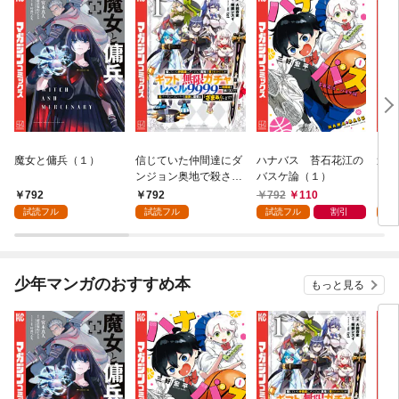
魔女と傭兵（１）
信じていた仲間達にダ
ハナバス 苔石花江の
追放
ンジョン奥地で殺され
バスケ論（１）
『自
かけたがギフト『無限
領地
792
792
792
110
7
ガチャ』でレベル９９
強の
試読フル
試読フル
試読フル
割引
試
９９の仲間達を手に入
～最
れて元パーティーメン
で始
バーと世界に復讐＆
拓ス
『ざまぁ！』します！
（１
少年マンガのおすすめ本
もっと見る
（１）