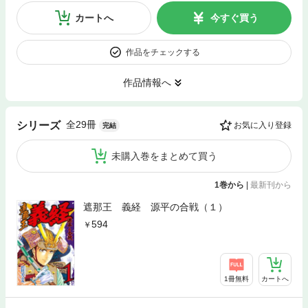
カートへ
今すぐ買う
作品をチェックする
作品情報へ
全29冊
シリーズ
お気に入り登録
完結
未購入巻をまとめて買う
1巻から
|
最新刊から
遮那王 義経 源平の合戦（１）
594
1冊無料
カートへ