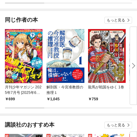
同じ作者の本
もっと見る
月刊少年マガジン 202
解剖医・今宮准教授の
龍馬が戦国をゆく 1巻
乙女
5年7月号 [2025年6月6
推理１
（１
日発売]
699
1,045
759
7
講談社のおすすめ本
もっと見る