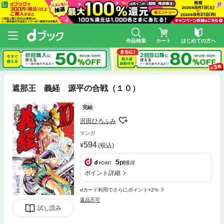
作品検索
カート
はじめての方へ
遮那王 義経 源平の合戦（１０）
完結
沢田ひろふみ
マンガ
594
(税込)
5
pt
獲得
ポイント詳細
dカード利用でさらにポイント+2%
返品不可
試し読み