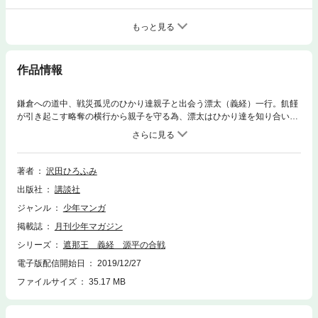
もっと見る
作品情報
鎌倉への道中、戦災孤児のひかり達親子と出会う漂太（義経）一行。飢饉
が引き起こす略奪の横行から親子を守る為、漂太はひかり達を知り合いの
いる尾張まで連れて行く事にする。しかし、その尾張の地では、新たな戦
の狼煙が上がろうとしていた――。平穏な村から一転、戦火に包まれたひ
かり達を前に漂太は衝撃を受ける。戦火の痕が漂太に示した“戦の真実”。
天命を知った若武者・漂太が猛る。なんとかして戦を止めないと──!?
著者
沢田ひろふみ
出版社
講談社
ジャンル
少年マンガ
掲載誌
月刊少年マガジン
シリーズ
遮那王 義経 源平の合戦
電子版配信開始日
2019/12/27
ファイルサイズ
35.17 MB