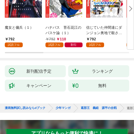
魔女と傭兵（１）
ハナバス 苔石花江の
信じていた仲間達にダ
追放
バスケ論（１）
ンジョン奥地で殺され
『自
かけたがギフト『無限
領地
792
792
110
792
7
ガチャ』でレベル９９
強の
試読フル
試読フル
割引
試読フル
試
９９の仲間達を手に入
～最
れて元パーティーメン
で始
バーと世界に復讐＆
拓ス
『ざまぁ！』します！
（１
（１）
新刊配信予定
ランキング
キャンペーン
無料
漫画無料試し読みならdブック
少年マンガ
遮那王 義経 源平の合戦
遮那
アプリならもっと便利で快適に！