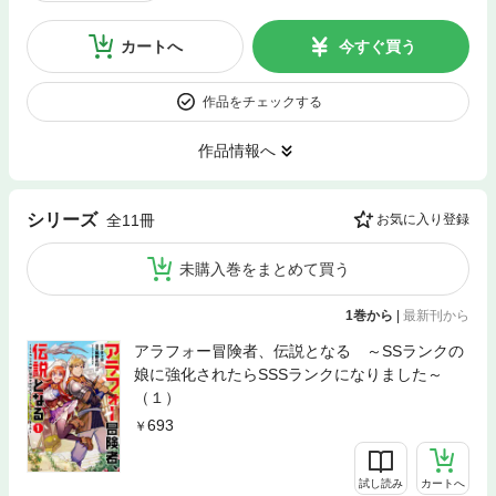
カートへ
今すぐ買う
作品をチェックする
作品情報へ
シリーズ
全11冊
お気に入り登録
未購入巻をまとめて買う
1巻から
|
最新刊から
アラフォー冒険者、伝説となる ～SSランクの
娘に強化されたらSSSランクになりました～
（１）
693
試し読み
カートへ