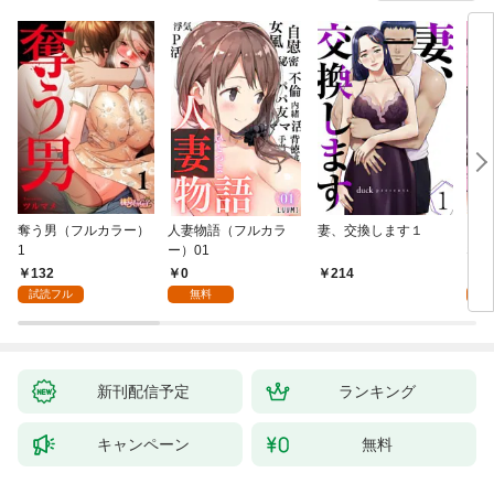
奪う男（フルカラー）
人妻物語（フルカラ
妻、交換します１
ごめ
1
ー）01
ない
132
0
1
214
試読フル
無料
試
新刊配信予定
ランキング
キャンペーン
無料