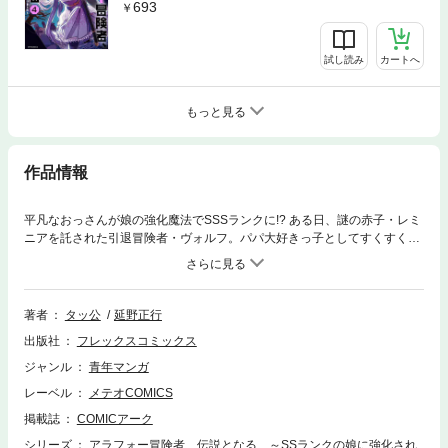
693
試し読み
カートへ
もっと見る
作品情報
平凡なおっさんが娘の強化魔法でSSSランクに!? ある日、謎の赤子・レミ
ニアを託された引退冒険者・ヴォルフ。パパ大好きっ子としてすくすく成
長した彼女は【大勇者】の称号を得て王宮に仕えることになった。離れて
暮らす父を心配したレミニアは、こっそり物理防御、魔力防御、敏捷性、
自動回復すべてをMAXまで強化しておき――。熱き血がたぎる引退冒険者
の成り上がりストーリー！ (C)延野正行／ツギクル (C)タッ公／フレック
著者
タッ公
延野正行
スコミックス
出版社
フレックスコミックス
ジャンル
青年マンガ
レーベル
メテオCOMICS
掲載誌
COMICアーク
シリーズ
アラフォー冒険者、伝説となる ～SSランクの娘に強化され