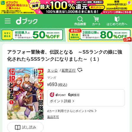
作品検索
カート
はじめての方へ
アラフォー冒険者、伝説となる ～SSランクの娘に強
化されたらSSSランクになりました～（１）
タッ公
延野正行
マンガ
693
(税込)
6
pt
獲得
ポイント詳細
dカード利用でさらにポイント+2%
返品不可
試し読み