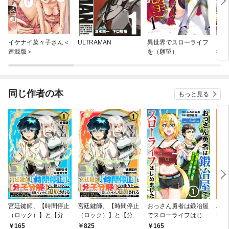
イケナイ菜々子さん＜
ULTRAMAN
異世界でスローライフ
ここ
連載版＞
を（願望）
行け
がた
てい
同じ作者の本
もっと見る
宮廷鍵師、【時間停止
宮廷鍵師、【時間停止
おっさん勇者は鍛冶屋
ハズ
（ロック）】と【分子
（ロック）】と【分子
でスローライフはじめ
だす
分解（リリース）】の
分解（リリース）】の
ました（単話版）第1
した
165
825
1
165