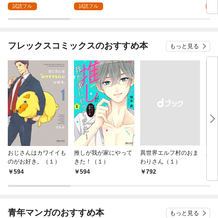
能力を隠していたら追
能力を隠していたら追
話
1
試読フル
試読フル
試
放される～封印してい
放される～封印してい
た魔王が暴れ出したみ
た魔王が暴れ出したみ
たいだけど、S級冒険
たいだけど、S級冒険
者とダンジョン制覇す
者とダンジョン制覇す
フレックスコミックスのおすすめ本
もっと見る
るのでもう遅いです～
るのでもう遅いです～
【分冊版】1
(1)
おじさんはカワイイも
推しが我が家にやって
異世界エルフ村のおま
魔法
のがお好き。（１）
きた！（１）
わりさん（１）
ャル
594
594
￥792
￥7
青年マンガのおすすめ本
もっと見る