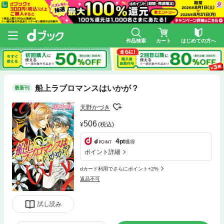
作品検索
カート
はじめての方へ
船上ラブロマンスはいかが？
最新刊
天野かづき
506
(税込)
4
pt
獲得
ポイント詳細
dカード利用でさらにポイント+2%
返品不可
試し読み