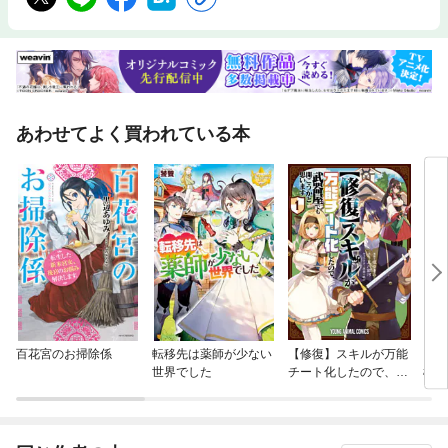
あわせてよく買われている本
百花宮のお掃除係
転移先は薬師が少ない
【修復】スキルが万能
「追
世界でした
チート化したので、武
様」
器屋でも開こうかと思
います