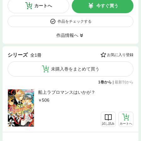
カートへ
今すぐ買う
作品をチェックする
作品情報へ
シリーズ
全1冊
お気に入り登録
未購入巻をまとめて買う
1巻から
|
最新刊から
船上ラブロマンスはいかが？
506
試し読み
カートへ