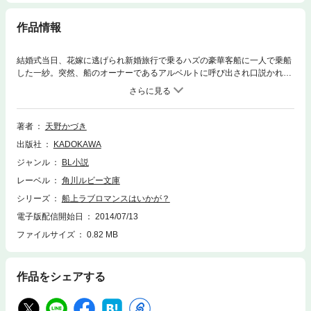
作品情報
結婚式当日、花嫁に逃げられ新婚旅行で乗るハズの豪華客船に一人で乗船
した一紗。突然、船のオーナーであるアルベルトに呼び出され口説かれて
しまうのだが…？ ルビー初（!?）☆ハーレクイン豪華客船ラブが遂に登
場！ ※こちらの電子書籍については、口絵や挿絵は収録しておりませ
ん。ご了承ください。
著者
天野かづき
出版社
KADOKAWA
ジャンル
BL小説
レーベル
角川ルビー文庫
シリーズ
船上ラブロマンスはいかが？
電子版配信開始日
2014/07/13
ファイルサイズ
0.82 MB
作品をシェアする