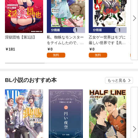
淫獄団地【第1話】
私、蜘蛛なモンスター
乙女ゲー世界はモブに
乙女
をテイムしたので、ス
厳しい世界です【共和
厳し
パイダーシルクで裁縫
国編】【分冊版】 1
国
0
0
8
181
を頑張ります！【分冊
無料
無料
試
版】 1
BL小説のおすすめ本
もっと見る