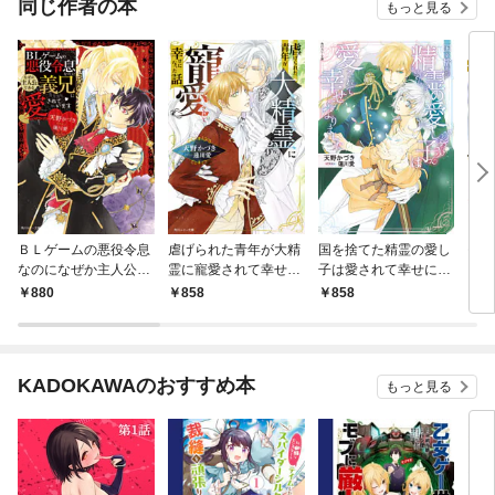
同じ作者の本
もっと見る
ＢＬゲームの悪役令息
虐げられた青年が大精
国を捨てた精霊の愛し
モブ
なのになぜか主人公で
霊に寵愛されて幸せに
子は愛されて幸せにな
まし
ある義兄に愛されてい
なった話
りました
880
858
858
8
ます
KADOKAWAのおすすめ本
もっと見る