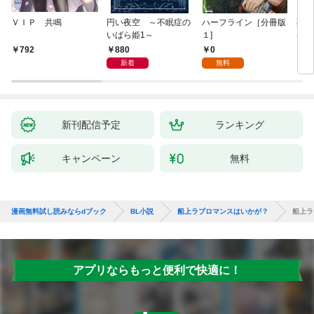
ＶＩＰ 共鳴
円い夜空 ～不眠症の
ハーフライン［分冊版
死に
いばら姫1～
１]
は、
験を
880
0
792
6
た。
新着
無料
新刊配信予定
ランキング
キャンペーン
無料
漫画無料試し読みならdブック
BL小説
船上ラブロマンスはいかが？
船上ラ
アプリならもっと便利で快適に！