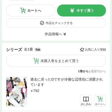
カートへ
今すぐ買う
作品をチェックする
作品情報へ
全1冊
シリーズ
お気に入り登録
完結
未購入巻をまとめて買う
1巻から
|
最新刊から
過去に戻ったΩですが冷徹な辺境伯に溺愛され
ています
792
試し読み
カートへ