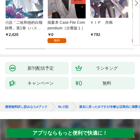
小説「二哈和他的白猫
病案本 Case File Com
ＶＩＰ 共鳴
アイ
師尊」第1巻（ハスキ
pendium［分冊版１］
つい
ーとかれのしろねこし
0
9
2,420
792
ずん）
無料
新刊配信予定
ランキング
キャンペーン
無料
漫画無料試し読みならdブック
BL小説
過去に戻ったΩですが冷徹な辺境伯に溺愛
アプリならもっと便利で快適に！