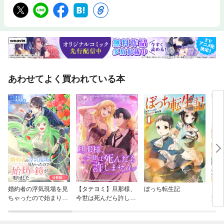
あわせてよく買われている本
婚約者の浮気現場を見
【タテヨミ】旦那様、
ぼっち転生記
【タ
ちゃったので始まりの
今世は死んだら許しま
聖女
鐘が鳴りました THE C
せん
す
OMIC【分冊版】