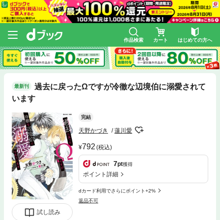
作品検索
カート
はじめての方へ
過去に戻ったΩですが冷徹な辺境伯に溺愛されて
最新刊
います
完結
天野かづき
蓮川愛
792
(税込)
7
pt
獲得
ポイント詳細
dカード利用でさらにポイント+2%
返品不可
試し読み