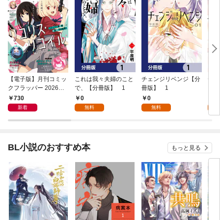
【電子版】月刊コミッ
これは我々夫婦のこと
チェンジリベンジ【分
チェ
クフラッパー 2026年9
で、【分冊版】 1
冊版】 1
月号
730
0
0
7
新着
無料
無料
試
BL小説のおすすめ本
もっと見る