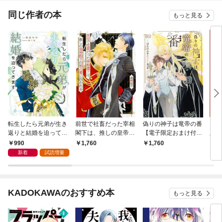
同じ作者の本
もっと見る
転生したら元弟が生き
前世で社畜だった宰相
偽りの神子は竜帝の番
シウ
返りと結婚を迫ってき
閣下は、推しの皇帝陛
【電子限定おまけ付き
版［
ます【電子書籍限定
下の独占愛に囚われる
＆イラスト収録】
990
1,760
1,760
7,
版】
【電子限定おまけ付き
新着
試読増量
＆イラスト収録】
KADOKAWAのおすすめ本
もっと見る