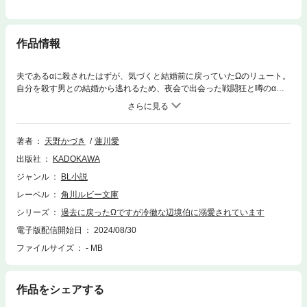
作品情報
夫であるαに殺されたはずが、気づくと結婚前に戻っていたΩのリュート。
自分を殺す男との結婚から逃れるため、夜会で出会った戦闘狂と噂のαで
ある辺境伯ジオラルドに結婚を申し込む。途端、発情してしまい…？
著者
天野かづき
蓮川愛
出版社
KADOKAWA
ジャンル
BL小説
レーベル
角川ルビー文庫
シリーズ
過去に戻ったΩですが冷徹な辺境伯に溺愛されています
電子版配信開始日
2024/08/30
ファイルサイズ
- MB
作品をシェアする