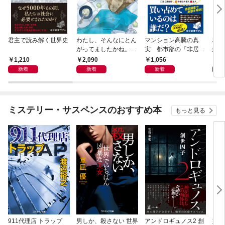
君主で読み解く世界史
わたし、そんなにとん
マンション高騰の真
私と
がってましたかね。
実 都市部の「非居住
紀 
獅子座、Ａ型、丙午は
化」が街を壊す
ヤが
1,210
2,090
1,056
1,
めぐる
新着
新着
新着
ミステリー・サスペンスのおすすめ本
もっと見る
911代理店 トラップ
男しか、殺さない 世界
アンドロギュノス2 創
姐御