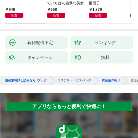
でいちばん凶暴な美女
世因子
946
968
1,776
1,
新着
新着
新着
新刊配信予定
ランキング
キャンペーン
無料
漫画無料試し読みならdブック
ミステリー・サスペンス
黄金色の祈り
黄金
アプリならもっと便利で快適に！