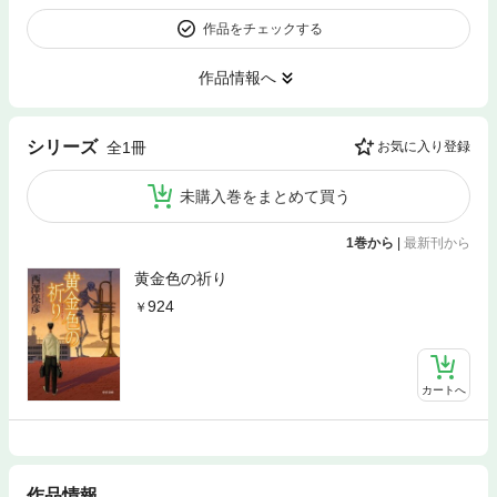
作品をチェックする
作品情報へ
シリーズ
全1冊
お気に入り登録
未購入巻をまとめて買う
1巻から
|
最新刊から
黄金色の祈り
924
カートへ
作品情報