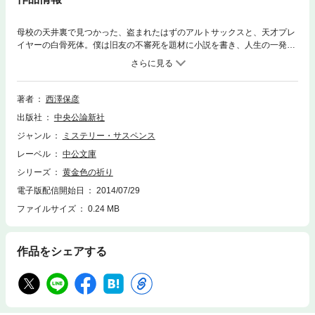
母校の天井裏で見つかった、盗まれたはずのアルトサックスと、天才プレ
イヤーの白骨死体。僕は旧友の不審死を題材に小説を書き、人生の一発逆
転を狙うが……。成功者に憧れ、理想と現実の間をさすらい続けた末に僕
が見出す、最も知りたくなかった真犯人とは？ 自意識の闇を精緻なトリ
ックに昇華させた、極上の青春ミステリー。〈解説〉佳多山大地
著者
西澤保彦
出版社
中央公論新社
ジャンル
ミステリー・サスペンス
レーベル
中公文庫
シリーズ
黄金色の祈り
電子版配信開始日
2014/07/29
ファイルサイズ
0.24 MB
作品をシェアする