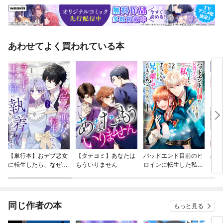
あわせてよく買われている本
【単行本】おデブ悪女
【タテヨミ】あなたは
バッドエンド目前のヒ
結界
に転生したら、なぜか
もういりません
ロインに転生した私、
ラスボス王子様に執着
今世では恋愛するつも
されています
りがチートな兄が離し
てくれません！？@C
OMIC
同じ作者の本
もっと見る