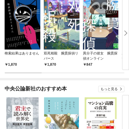
検索結果はありません
双死相殺 腕貫探偵リ
異分子の彼女 腕貫探
パラ
バース
偵オンライン
ナル
1,870
1,870
847
8
中央公論新社のおすすめ本
もっと見る