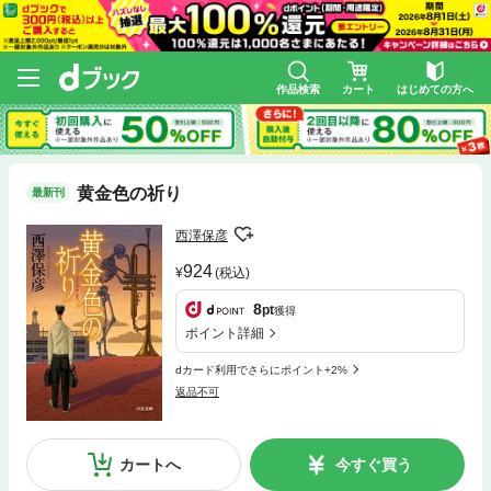
作品検索
カート
はじめての方へ
黄金色の祈り
最新刊
西澤保彦
924
(税込)
8
pt
獲得
ポイント詳細
dカード利用でさらにポイント+2%
返品不可
カートへ
今すぐ買う