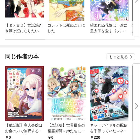
【タテヨミ】世話焼き
コレットは死ぬことに
望まれぬ花嫁は一途に
辺境
令嬢は壁になりたい
した
皇太子を愛す《フルカ
嫁い
ラー》（分冊版）
が、
る良
【分
同じ作者の本
もっと見る
【単話版】商人令嬢は
【単話版】世界最高の
ネットアイドルの配信
異世
お金の力で無双する@
精霊術師～姉たちに虐
を手伝っていたマネー
を持
COMIC 第1話
げられ追放されてしま
ジャーの俺、なぜかバ
強に
0
0
220
1