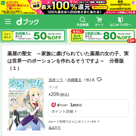
作品検索
カート
はじめての方へ
薬屋の聖女 ～家族に虐げられていた薬屋の女の子、実
は世界一のポーションを作れるそうですよ～ 分冊版
（１）
浅井ソラ
木嶋隆太
他1名
マンガ
209
(税込)
1
pt
獲得
ポイント詳細
dカード利用でさらにポイント+2%
返品不可