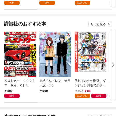
った私が、実は天才精
ズってしまう(話売り)
版】
無料
無料
試読フル
試
霊術師だと気づいても
#1
もう遅い。私はもふも
ふと幸せに生きていき
ます～@COMIC 第1話
講談社のおすすめ本
もっと見る
ベストカー ２０２６
徒然チルドレン カラ
信じていた仲間達にダ
魔女
年 ９月１０日号
ー版（１）
ンジョン奥地で殺され
かけたがギフト『無限
589
792
88
7
990
ガチャ』でレベル９９
新着
試読フル
割引
試
９９の仲間達を手に入
れて元パーティーメン
バーと世界に復讐＆
『ざまぁ！』します！