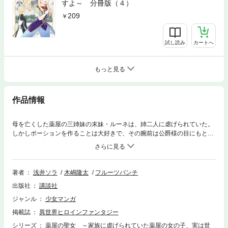
すよ～ 分冊版（４）
209
試し読み
カートへ
もっと見る
作品情報
母を亡くした薬屋の三姉妹の末妹・ルーネは、姉二人に虐げられていた。
しかしポーションを作ることは大好きで、その腕前は公爵様の目にもとま
るほどだった。ポジティブっ娘のポーション生活開始！【第1話】を収
録！
著者
浅井ソラ
木嶋隆太
フルーツパンチ
出版社
講談社
ジャンル
少女マンガ
掲載誌
異世界ヒロインファンタジー
シリーズ
薬屋の聖女 ～家族に虐げられていた薬屋の女の子、実は世