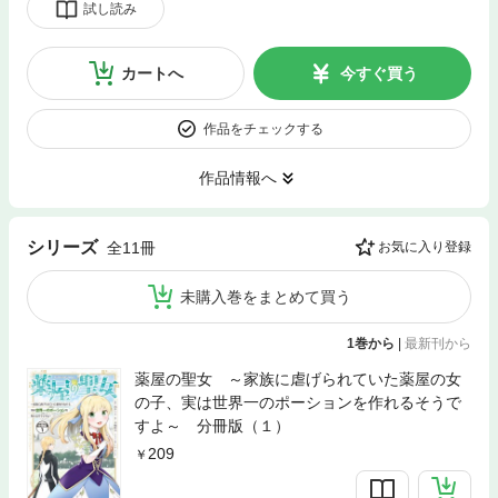
試し読み
カートへ
今すぐ買う
作品をチェックする
作品情報へ
シリーズ
全11冊
お気に入り登録
未購入巻をまとめて買う
1巻から
|
最新刊から
薬屋の聖女 ～家族に虐げられていた薬屋の女
の子、実は世界一のポーションを作れるそうで
すよ～ 分冊版（１）
209