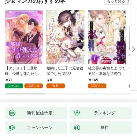
少女マンガのおすすめ本
もっと見る
（１）
【タテヨミ】1.旦那
婚約した王子は元暗殺
社交界の毒婦とよばれ
視線
様、今世は死んだら許
者でした 第1話
る私～素敵な辺境伯令
る 1
しません
息に腕を折られたの
71
0
165
1
で、責任とってもらい
タテヨミ
試読フル
無料
試読フル
試
ます～［ばら売り］
第1話
新刊配信予定
ランキング
キャンペーン
無料