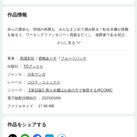
作品情報
自らの運命も、領地の再興も、みんなまとめて掴み取る！転生令嬢が辣腕
を振るう、ワーキングファンタジー！両親を亡くし、侯爵家である祖父に
引き取られた少女サラ。彼女はある日を境に、商社勤務のバリキャリだっ
た前世を思い出す。このまま居候の身でいれば、従兄姉たちからのイジメ
は続き、待っているのは望まぬ政略結婚。自由の尊さを知り、求めるサラ
の出した結論は――、「前世の記憶を活かして商人になる…。うん、悪く
著者
馬場彩玖
西崎ありす
フルーツパンチ
ないわね」まずは地盤固めのため、太い実家の恩恵に与り、辺境領の伯父
出版社
TOブックス
の元で知識と資金を蓄える！ ……はずだったのに、蓋を開ければ領地の
懐事情は真っ赤、経営破綻の危機に瀕していた!!このままでは自立どころ
ジャンル
少女マンガ
か真っ先に放逐される……、サラの奮闘の日々が幕を開けるのだった。自
レーベル
コロナ・コミックス
らの運命も、領地の再興も、みんなまとめて掴み取る！転生令嬢が辣腕を
振るう、ワーキングファンタジー！
シリーズ
【単話版】商人令嬢はお金の力で無双する@COMIC
電子版配信開始日
2025/03/06
ファイルサイズ
17.96 MB
作品をシェアする