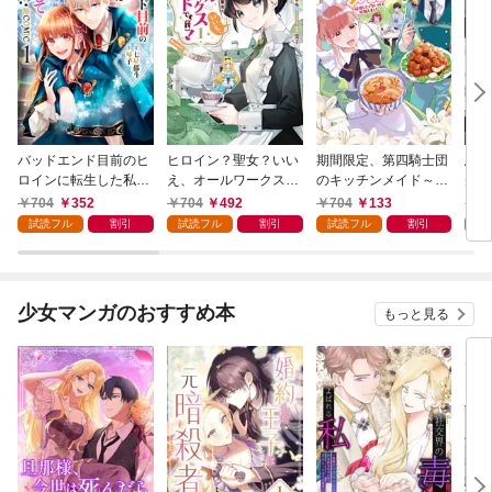
バッドエンド目前のヒ
ヒロイン？聖女？いい
期間限定、第四騎士団
悪党
ロインに転生した私、
え、オールワークスメ
のキッチンメイド～結
先も
今世では恋愛するつも
イドです（誇）！@C
婚したくないので就職
令嬢
704
352
704
492
704
133
7
りがチートな兄が離し
OMIC 第1巻
しました～@COMIC
ラン
試読フル
割引
試読フル
割引
試読フル
割引
試
てくれません！？@C
第1巻【描き下ろし漫
の溺
OMIC 第1巻
画特典付き】
@C
少女マンガのおすすめ本
もっと見る