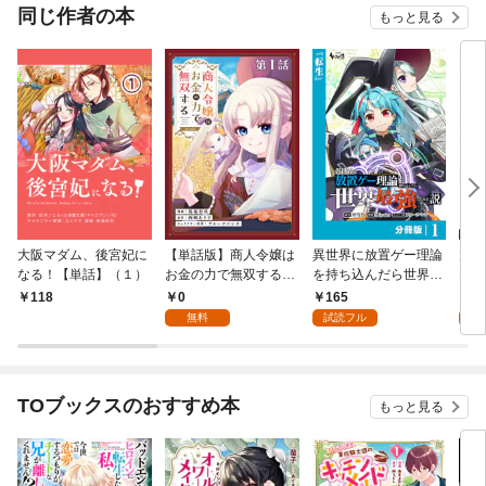
同じ作者の本
もっと見る
大阪マダム、後宮妃に
【単話版】商人令嬢は
異世界に放置ゲー理論
大阪
なる！【単話】（１）
お金の力で無双する@
を持ち込んだら世界最
なる
COMIC 第1話
強になれる説【分冊
0
165
6
118
版】1
無料
試読フル
試
TOブックスのおすすめ本
もっと見る