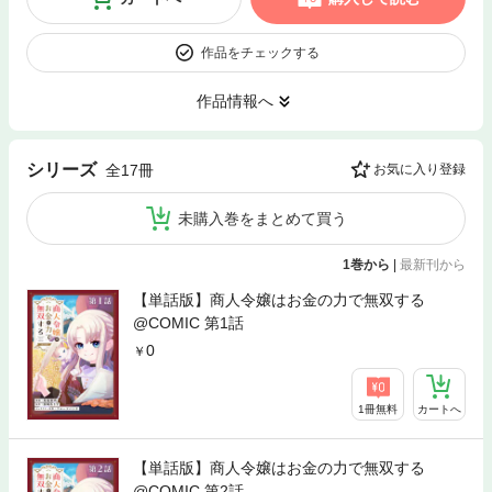
作品をチェックする
作品情報へ
シリーズ
全17冊
お気に入り登録
未購入巻をまとめて買う
1巻から
|
最新刊から
【単話版】商人令嬢はお金の力で無双する
@COMIC 第1話
0
1冊無料
カートへ
【単話版】商人令嬢はお金の力で無双する
@COMIC 第2話