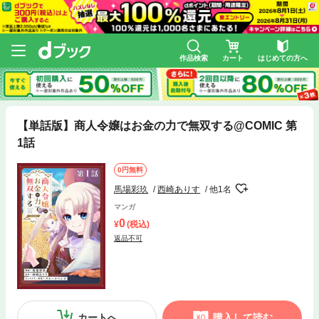
作品検索
カート
はじめての方へ
【単話版】商人令嬢はお金の力で無双する@COMIC 第
1話
0円無料
馬場彩玖
西崎ありす
他1名
マンガ
0
(税込)
返品不可
カートへ
購入して読む