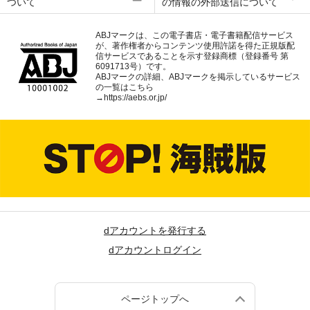
ついて
の情報の外部送信について
ABJマークは、この電子書店・電子書籍配信サービス
が、著作権者からコンテンツ使用許諾を得た正規版配
信サービスであることを示す登録商標（登録番号 第
6091713号）です。
ABJマークの詳細、ABJマークを掲示しているサービス
の一覧はこちら
→
https://aebs.or.jp/
dアカウントを発行する
dアカウントログイン
ページトップへ