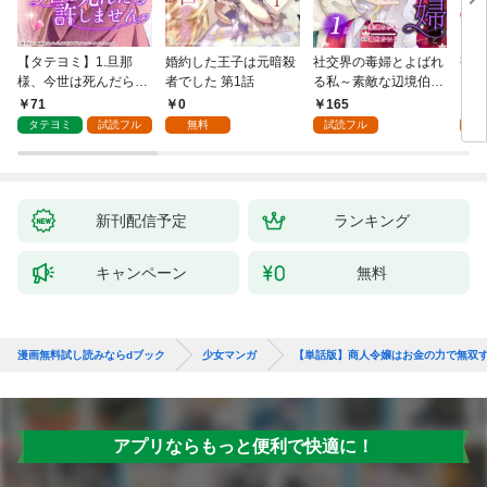
【タテヨミ】1.旦那
婚約した王子は元暗殺
社交界の毒婦とよばれ
視線
様、今世は死んだら許
者でした 第1話
る私～素敵な辺境伯令
る 1
しません
息に腕を折られたの
71
0
165
1
で、責任とってもらい
タテヨミ
試読フル
無料
試読フル
試
ます～［ばら売り］
第1話
新刊配信予定
ランキング
キャンペーン
無料
漫画無料試し読みならdブック
少女マンガ
【単話版】商人令嬢はお金の力で無双する
アプリならもっと便利で快適に！