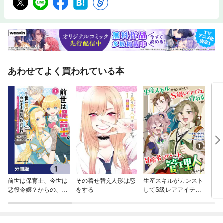
あわせてよく買われている本
前世は保育士、今世は
その着せ替え人形は恋
生産スキルがカンスト
転生
悪役令嬢？からの、わ
をする
してS級レアアイテム
ない
がまま姫様の教育
も作れるけど冒険者ア
とも
係！？【分冊版】
パートの管理人をして
たら
います
愛さ