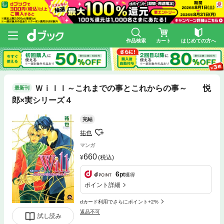
作品検索
カート
はじめての方へ
Ｗｉｌｌ～これまでの事とこれからの事～ 悦
最新刊
郎×実シリーズ４
完結
祐也
マンガ
660
(税込)
6
pt
獲得
ポイント詳細
dカード利用でさらにポイント+2%
返品不可
試し読み