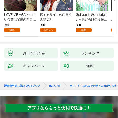
LOVE ME AGAIN～甘
恋するサイコの白雪く
Got you！ Wonderlan
ビバ
い復讐は記憶の向こう
ん第1話
d ～男だらけの極限ラ
鳥は
側～(1)
ブ～(1)
【全
0
0
0
0
無料
試読フル
無料
新刊配信予定
ランキング
キャンペーン
無料
漫画無料試し読みならdブック
BLマンガ
Ｗｉｌｌ～これまでの事とこれからの事
アプリならもっと便利で快適に！