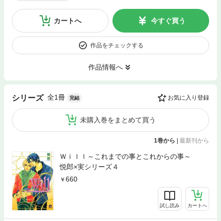
カートへ
今すぐ買う
作品をチェックする
作品情報へ
全1冊
シリーズ
お気に入り登録
完結
未購入巻をまとめて買う
1巻から
|
最新刊から
Ｗｉｌｌ～これまでの事とこれからの事～
悦郎×実シリーズ４
660
試し読み
カートへ