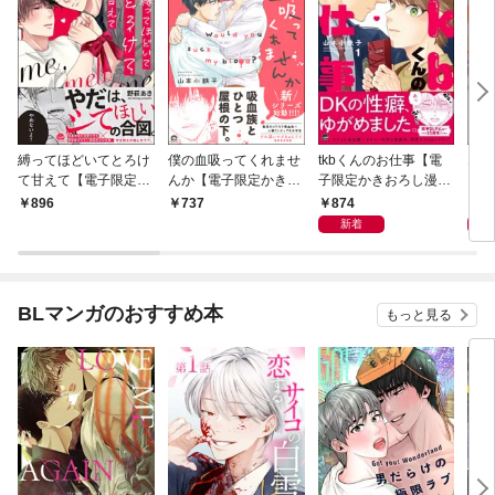
縛ってほどいてとろけ
僕の血吸ってくれませ
tkbくんのお仕事【電
エン
て甘えて【電子限定か
んか【電子限定かきお
子限定かきおろし漫画
ら【
きおろし漫画付】
ろし漫画付】 1
付】 （1）
し漫
874
8
896
737
新着
BLマンガのおすすめ本
もっと見る