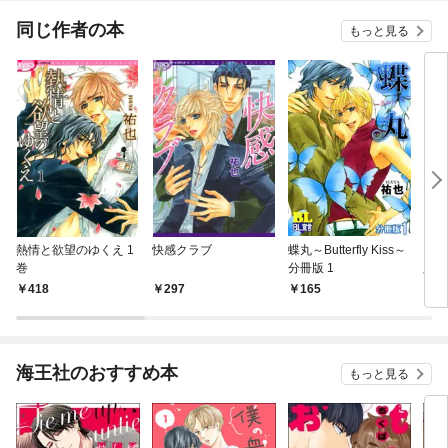
てく
OMI
同じ作者の本
もっと見る
熱情と欲望のゆくえ 1
快感クラブ
蝶丸～Butterfly Kiss～
Ｃｏ
巻
分冊版 1
脳領
418
297
165
1
海王社のおすすめ本
もっと見る