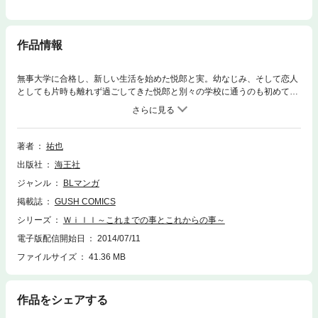
作品情報
無事大学に合格し、新しい生活を始めた悦郎と実。幼なじみ、そして恋人
としても片時も離れず過ごしてきた悦郎と別々の学校に通うのも初めての
ことで、実はそんな日々を物足りなく感じていた。お互い同じ気持ちでい
るのだろうと、悦郎に同居の話を持ちかけた実だが、悦郎はそれを冷たく
断る。傷ついた実は家から飛び出して…!? 何よりも大事な想いをこんな
風に失うなんて、誰が想像しただろう…？ 積み重ねた時間が長ければ長
著者
祐也
いほどそれは苦しくて…悦郎×実、波乱の大学生活が始まった───。
出版社
海王社
ジャンル
BLマンガ
掲載誌
GUSH COMICS
シリーズ
Ｗｉｌｌ～これまでの事とこれからの事～
電子版配信開始日
2014/07/11
ファイルサイズ
41.36 MB
作品をシェアする