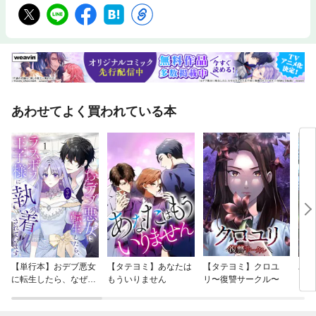
あわせてよく買われている本
【単行本】おデブ悪女
【タテヨミ】あなたは
【タテヨミ】クロユ
バッ
に転生したら、なぜか
もういりません
リ〜復讐サークル〜
ロイ
ラスボス王子様に執着
今世
されています
りが