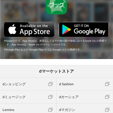
Appleのロゴ、App Storeは、米国もしくはその他の国や地域におけるApple Inc.の商標で
す。App Storeは、Apple Inc.のサービスマークです。
Google Play および Google Play ロゴは Google LLC の商標です。
dマーケットストア
dショッピング
d fashion
dミュージック
dカーシェア
Lemino
dマガジン