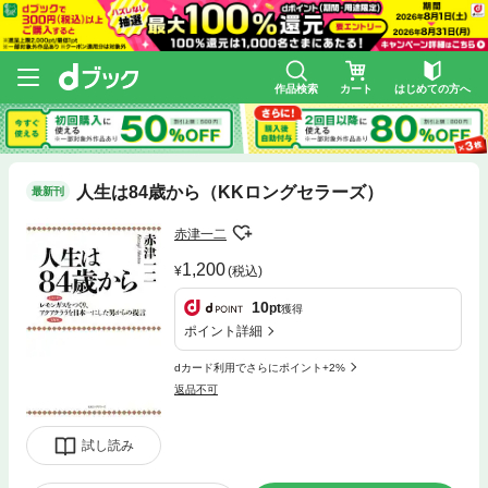
作品検索
カート
はじめての方へ
人生は84歳から（KKロングセラーズ）
最新刊
赤津一二
1,200
(税込)
10
pt
獲得
ポイント詳細
dカード利用でさらにポイント+2%
返品不可
試し読み