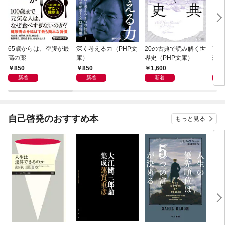
65歳からは、空腹が最
深く考える力（PHP文
20の古典で読み解く世
面白
高の薬
庫）
界史（PHP文庫）
恐竜
850
850
1,600
9
新着
新着
新着
自己啓発のおすすめ本
もっと見る