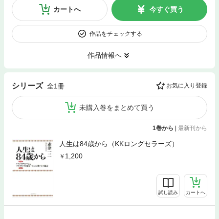
カートへ
今すぐ買う
作品をチェックする
作品情報へ
シリーズ
全1冊
お気に入り登録
未購入巻をまとめて買う
1巻から
|
最新刊から
人生は84歳から（KKロングセラーズ）
1,200
試し読み
カートへ