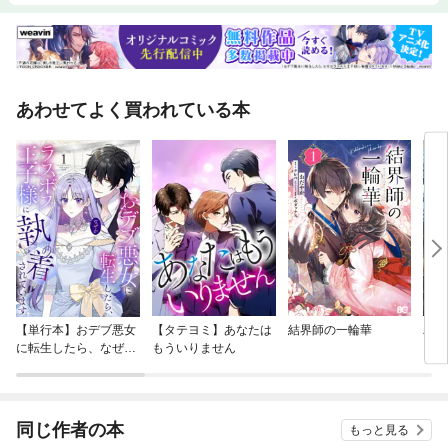
あわせてよく買われている本
【単行本】おデブ悪女
【タテヨミ】あなたは
結界師の一輪華
バッ
に転生したら、なぜか
もういりません
ロイ
ラスボス王子様に執着
今世
されています
りが
てく
OMI
同じ作者の本
もっと見る