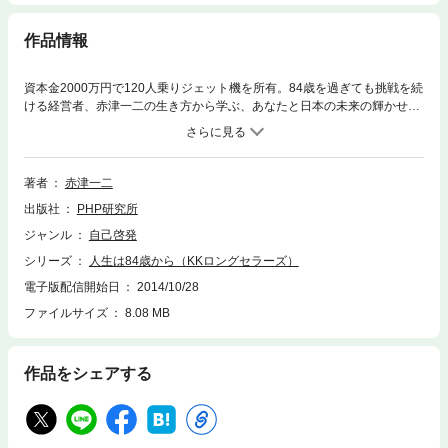
作品情報
資本金2000万円で120人乗りジェット機を所有。84歳を過ぎても挑戦を続
ける経営者、赤津一二の生き方から学ぶ、あなたと日本の未来の輝かせ
方。――戦争によって貴重な命をもらい、強い忍耐力を授かった私には、
現代の若い世代の生き方が納得できない。確かに生きているが、今がよけ
ればいいと思っているのか刹那的、事なかれ主義だ。何かに向かって突き
進もうとしない。冒険をしない、つまり、少しでもリスクがあることは避
著者
赤津一二
ける。せっかく生を受けているのに、何でこんなふうにしか生きられない
出版社
PHP研究所
のか。私に言わせれば「勇気がない」。
ジャンル
自己啓発
シリーズ
人生は84歳から（KKロングセラーズ）
電子版配信開始日
2014/10/28
ファイルサイズ
8.08 MB
作品をシェアする