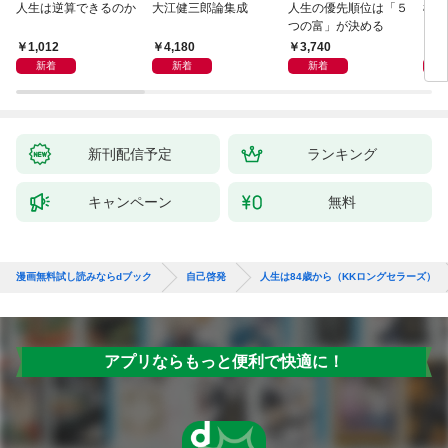
人生は逆算できるのか
大江健三郎論集成
人生の優先順位は「５
極限
つの富」が決める
1,012
4,180
3,740
2,
新着
新着
新着
新刊配信予定
ランキング
キャンペーン
無料
漫画無料試し読みならdブック
自己啓発
人生は84歳から（KKロングセラーズ）
アプリならもっと便利で快適に！