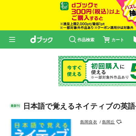
作品検索
カート
日本語で覚えるネイティブの英語
最新刊
島岡良衣
島岡丘