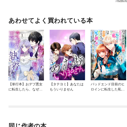
あわせてよく買われている本
【単行本】おデブ悪女
【タテヨミ】あなたは
バッドエンド目前のヒ
に転生したら、なぜか
もういりません
ロインに転生した私、
ラスボス王子様に執着
今世では恋愛するつも
されています
りがチートな兄が離し
てくれません！？@C
OMIC
同じ作者の本