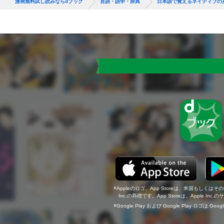
漫画無料試し読みならdブック
言語・語学・辞典
日本語で覚えるネイティブの
Appleのロゴ、App Storeは、米国もしくはそ
Inc.の商標です。App Storeは、Apple In
Google Play および Google Play ロゴは Go