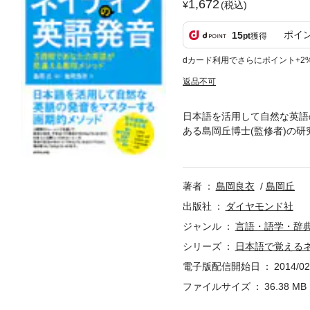
1,672
(税込)
ポイ
15
pt
獲得
dカード利用でさらにポイント+2
返品不可
日本語を活用して自然な英語
ある島岡丘博士(監修者)の
日本人のために開発したもの
内容となっている。例えば、un
の発音が苦手な人でも、3週
著者
島岡良衣
島岡丘
出版社
ダイヤモンド社
ジャンル
言語・語学・辞
シリーズ
日本語で覚える
電子版配信開始日
2014/02
ファイルサイズ
36.38 MB