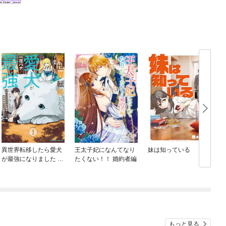
異世界転移したら愛犬
王太子妃になんてなり
妹は知っている
が最強になりました ～
たくない！！ 婚約者編
シルバーフェンリルと
俺が異世界暮らしを始
めたら～ THE COMIC
もっと見る