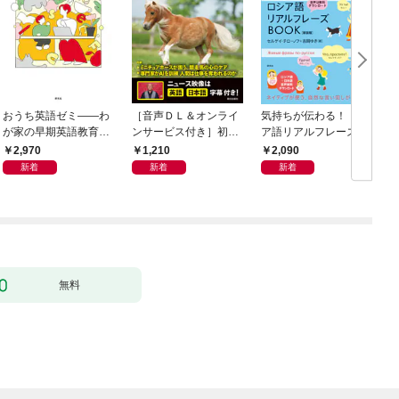
おうち英語ゼミ――わ
［音声ＤＬ＆オンライ
気持ちが伝わる！ ロシ
が家の早期英語教育を
ンサービス付き］初級
ア語リアルフレーズB
研究者とデザインする
者からのニュース・リ
OOK〈新装版〉
2,970
1,210
2,090
スニング CNN Student
新着
新着
新着
News 2026[夏秋]
無料