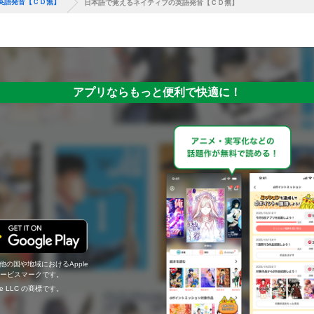
英語発音【ＣＤ無】
日本語で覚えるネイティブの英語発音【ＣＤ無】
アプリならもっと便利で快適に！
の他の国や地域におけるApple
c.のサービスマークです。
ogle LLC の商標です。