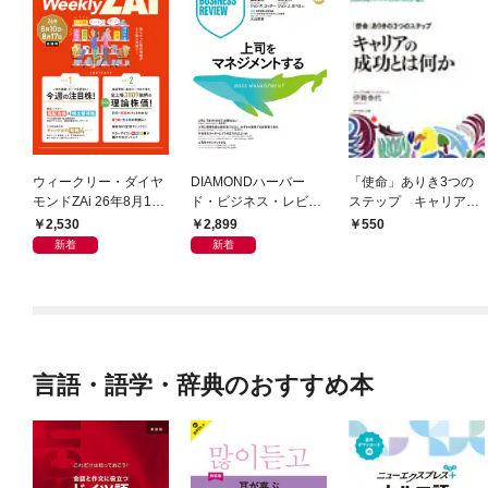
ウィークリー・ダイヤ
DIAMONDハーバー
「使命」ありき3つの
モンドZAi 26年8月10
ド・ビジネス・レビュ
ステップ キャリアの
日・17日合併号
ー 2026年9月号 特集
成功とは何か
2,530
2,899
550
「上司をマネジメント
新着
新着
する」
言語・語学・辞典のおすすめ本