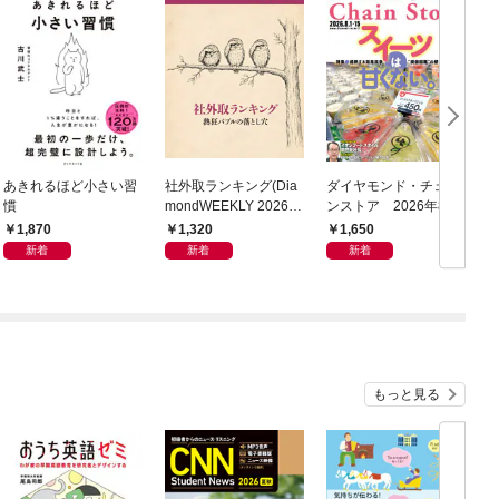
あきれるほど小さい習
社外取ランキング(Dia
ダイヤモンド・チェー
慣
mondWEEKLY 2026年
ンストア 2026年8月
8/8・15合併号)
1日・15日号
1,870
1,320
1,650
新着
新着
新着
もっと見る