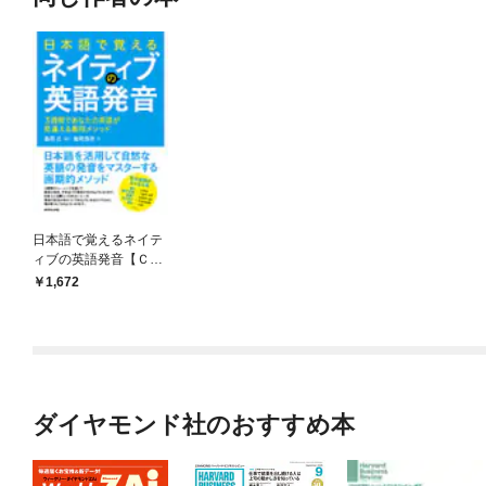
日本語で覚えるネイテ
ィブの英語発音【ＣＤ
無】
1,672
ダイヤモンド社のおすすめ本