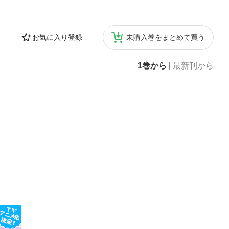
お気に入り登録
未購入巻をまとめて買う
1巻から
|
最新刊から