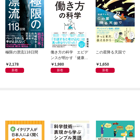
極限の漂流118日間
働き方の科学 エビデ
この星降る天国で
ンスが明かす「健康」
も「生産性」も手に入
2,178
1,980
1,650
れる方法
新着
新着
新着