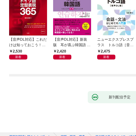
【音声DL対応】これだ
【音声DL対応】新装
ニューエクスプレスプ
けは知っておこう！
版 耳が喜ぶ韓国語 リ
ラス トルコ語［音声
新装版 会話と作文に役
スニング体得トレーニ
DL版］
2,530
2,420
2,475
立つドイツ語定型表現
ング
新着
新着
新着
365
新刊配信予定