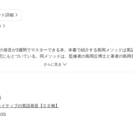
ント詳細
%
の発音が3週間でマスターできる本。本書で紹介する島岡メソッドは英
研究にもとづいている。同メソッドは、監修者の島岡丘博士と著者の島岡
で、3週間で母音→子音→それ以外の発音を学んでいくという、簡単か
cleの発音は「鮟鱇(あんこう)」に近い。I get offなら「揚げ豆腐」
間続ければきっと上達を実感できる。
典
ネイティブの英語発音【ＣＤ無】
/25