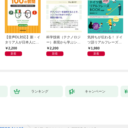
【音声DL対応】新・イ
科学技術（テクノロジ
気持ちが伝わる！ ドイ
タリア人が日本人によ
ー）表現から学ぶシン
ツ語リアルフレーズB
く聞く100の質問
プル英語
OOK〈新装版〉
2,200
2,200
1,980
新着
新着
新着
ランキング
キャンペーン