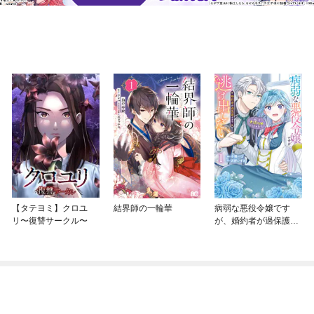
【タテヨミ】クロユ
結界師の一輪華
病弱な悪役令嬢です
リ〜復讐サークル〜
が、婚約者が過保護す
ぎて逃げ出したい(私た
ち犬猿の仲でしたよ
ね！？)