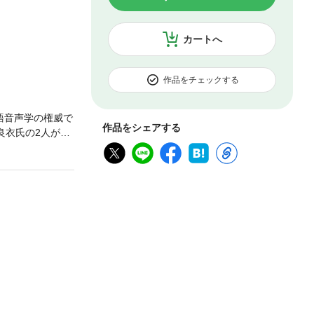
カートへ
作品をチェックする
語音声学の権威で
作品をシェアする
良衣氏の2人が、
つ体系的に学べる
が参考になる。英語