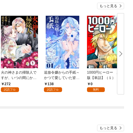
もっと見る
火の神さまの掃除人で
追放令嬢からの手紙～
1000円ヒーロー 新札
D
すが、いつの間にか花
かつて愛していた皆さ
版【単話】（１）
9
嫁として溺愛されてい
まへ 私のことなどお忘
272
138
0
ます【単話】（１）
れですか？～【単話】
試読フル
試読フル
無料
（１）
もっと見る