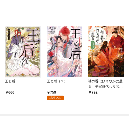
王と后
王と后（１）
袖の香はひそやかに薫
る 平安身代わり恋も
のがたり
759
660
792
試読フル