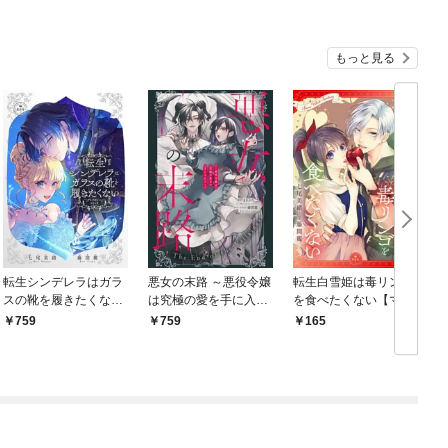
もっと見る
転生シンデレラはガラ
悪女の末路 ～悪役令嬢
転生白雪姫は毒リンゴ
スの靴を履きたくない
は究極の愛を手に入れ
を食べたくない【マイ
～アンソロジーコミッ
る～アンソロジーコミ
クロ】（３）
759
759
165
ク～
ック