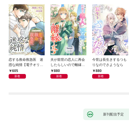
恋する救命救急医 迷
夫が前世の恋人に再会
今世は長生きするつも
惑な純情【電子オリジ
したらしいので離縁し
りなのでさようなら
ナル】
ます
605
880
880
新着
新着
新着
新刊配信予定