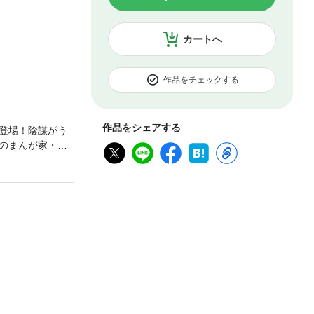
カートへ
作品をチェックする
作品をシェアする
登場！陰謀がう
のまんが家・藤
きた。月の輝く
め貴族出身の妓
ていると知りな
愛鈴と慧俊の運
、物語に彩りを
短編も新規に収
挿絵イラストが収