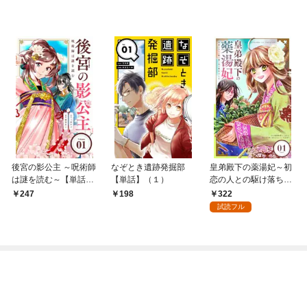
後宮の影公主 ～呪術師
なぞとき遺跡発掘部
皇弟殿下の薬湯妃～初
は謎を読む～【単話】
【単話】（１）
恋の人との駆け落ち先
（１）
は後宮でした～【単
322
247
198
話】（１）
試読フル