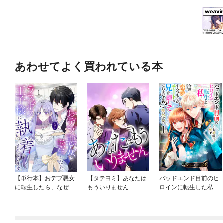
あわせてよく買われている本
【単行本】おデブ悪女
【タテヨミ】あなたは
バッドエンド目前のヒ
に転生したら、なぜか
もういりません
ロインに転生した私、
ラスボス王子様に執着
今世では恋愛するつも
されています
りがチートな兄が離し
てくれません！？@C