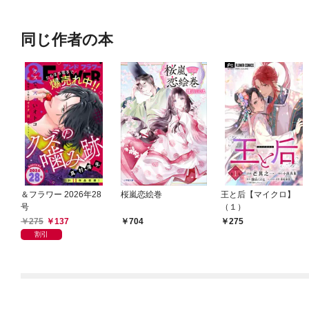
OMIC
同じ作者の本
＆フラワー 2026年28
桜嵐恋絵巻
王と后【マイクロ】
号
（１）
275
137
704
275
割引