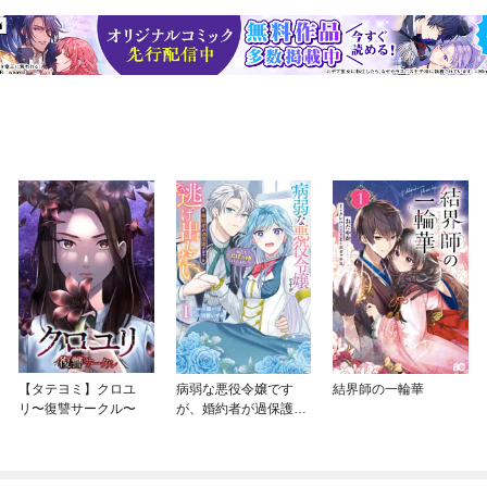
【タテヨミ】クロユ
病弱な悪役令嬢です
結界師の一輪華
リ〜復讐サークル〜
が、婚約者が過保護す
ぎて逃げ出したい(私た
ち犬猿の仲でしたよ
ね！？)