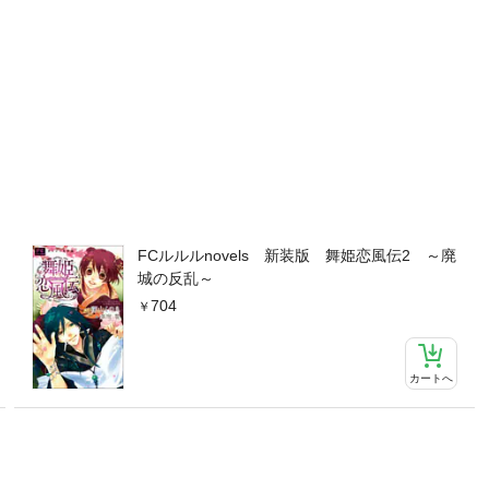
FCルルルnovels 新装版 舞姫恋風伝2 ～廃
城の反乱～
704
カートへ