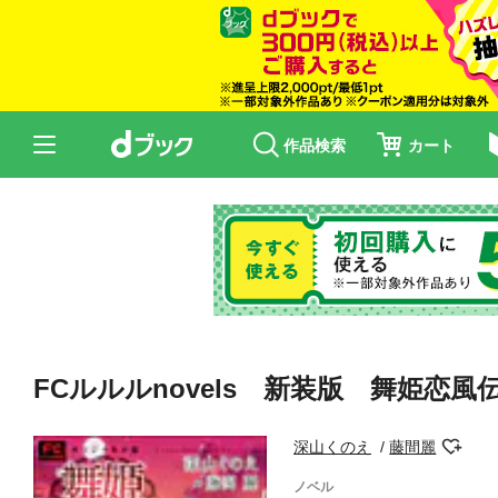
作品検索
カート
FCルルルnovels 新装版 舞姫恋風
深山くのえ
藤間麗
ノベル