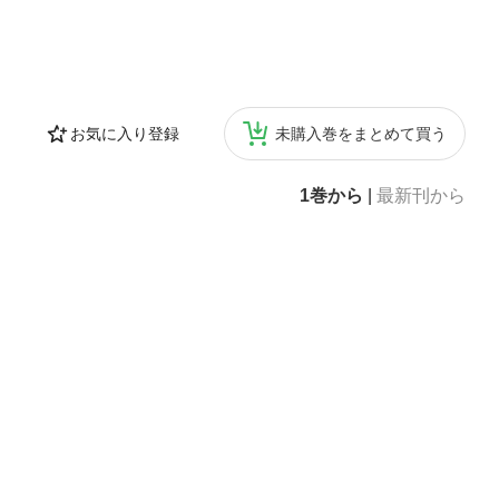
お気に入り登録
未購入巻をまとめて買う
1巻から
|
最新刊から