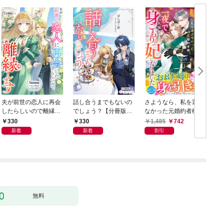
夫が前世の恋人に再会
話し合うまでもないの
さようなら、私を選ば
したらしいので離縁し
でしょう？【分冊版】
なかった元婚約者様。
ます【分冊版】1
1
一夜で大国君主の身ご
330
330
1,485
742
もり妃になりました
新着
新着
割引
【電子限定SS付き】
無料