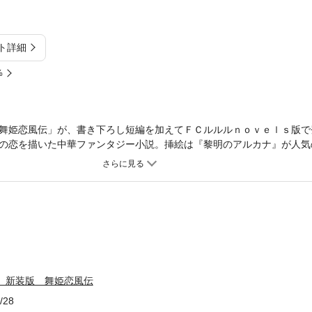
ト詳細
%
舞姫恋風伝」が、書き下ろし短編を加えてＦＣルルルｎｏｖｅｌｓ版で
の恋を描いた中華ファンタジー小説。挿絵は『黎明のアルカナ』が人気
帝達のために舞う妓女。不作の年に家族の生活を助けるために売られて
逢った愛鈴。慧俊は帝の後継者と目される人物。愛鈴は、身分が低いた
交わるはずの無かった二人の運命が交錯しはじめる。愛鈴は、禁じられ
れていく。愛鈴が幻の舞「雪月梅花」を慧俊のために舞ったそのとき、
・・・。 ときめきのドラマチックファンタジー。藤間麗の美しい絵が
ｅｌｓで新装版刊行にあたり、ルルル文庫では読めなかった書き下ろし
す。※この作品は底本と同じクオリティのカラーイラスト、モノクロの
ls 新装版 舞姫恋風伝
/28