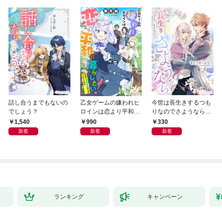
話し合うまでもないの
乙女ゲームの嫌われヒ
今世は長生きするつも
でしょう？
ロインは恋より平和に
りなのでさようなら
暮らしたい！（なのに
【分冊版】1
1,540
990
330
攻略対象たちがついて
新着
新着
新着
くる！？）
ランキング
キャンペーン