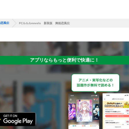
姫恋風伝
FCルルルnovels 新装版 舞姫恋風伝
アプリならもっと便利で快適に！