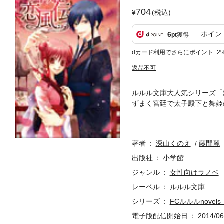
704
(税込)
ポイン
6
pt
獲得
dカード利用でさらにポイント+2
返品不可
ルルル文庫大人気シリーズ「
ずまく宮廷で太子殿下と舞姫
間麗が描く！ 明るい愛鈴は
ある夜、太子殿下の慧俊に出
女仲間にこき使われる日々。
著者
深山くのえ
藤間麗
がら、慧俊に心の奥底で惹か
命が激流に飲み込まれていき
出版社
小学館
添えます。ＦＣルルルｎｏｖ
ジャンル
女性向けラノベ
録。ファンにも必見の一冊で
レーベル
ルルル文庫
録されています。
シリーズ
FCルルルnove
電子版配信開始日
2014/06