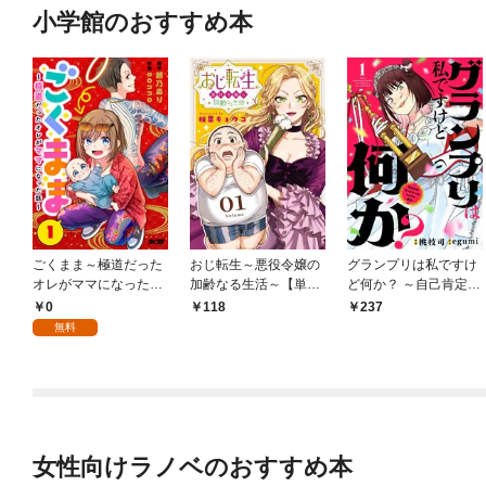
小学館のおすすめ本
ごくまま～極道だった
おじ転生～悪役令嬢の
グランプリは私ですけ
オレがママになった話
加齢なる生活～【単
ど何か？ ～自己肯定モ
～【単話】（１）
話】（１）
ンスターのミスコン無
0
118
237
双～【単話】（１）
無料
女性向けラノベのおすすめ本