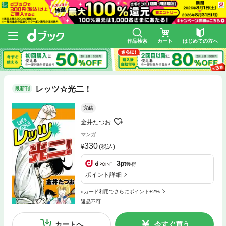
作品検索
カート
はじめての方へ
レッツ☆光二！
最新刊
完結
金井たつお
マンガ
330
(税込)
3
pt
獲得
ポイント詳細
dカード利用でさらにポイント+2%
返品不可
カートへ
今すぐ買う