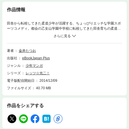
作品情報
田舎から転校してきた柔道少年が活躍する、ちょっぴりエッチな学園スポ
ーツコメディ。都会の乙女山学園中学校に転校してきた田舎育ちの柔道少
年・山下光二（やました・こうじ）。積極的で大胆な女生徒達に囲まれる
光二は、カッコ悪いという理由から、ずっと続けてきた柔道をやめようと
するが、気になる女生徒・星野かおり（ほしの・かおり）に柔道部へ誘わ
れて……!?
著者
金井たつお
出版社
eBookJapan Plus
ジャンル
少年マンガ
シリーズ
レッツ☆光二！
電子版配信開始日
2014/12/09
ファイルサイズ
40.70 MB
作品をシェアする