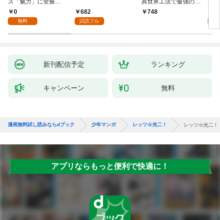
ス「魅力」に全振
異世界工法で最強の家
兆候
り！？(1)
づくりを（コミック）
入れ
0
682
0
748
１
る。
無料
試読フル
新刊配信予定
ランキング
キャンペーン
無料
漫画無料試し読みならdブック
少年マンガ
レッツ☆光二！
レッツ☆光二！
アプリならもっと便利で快適に！