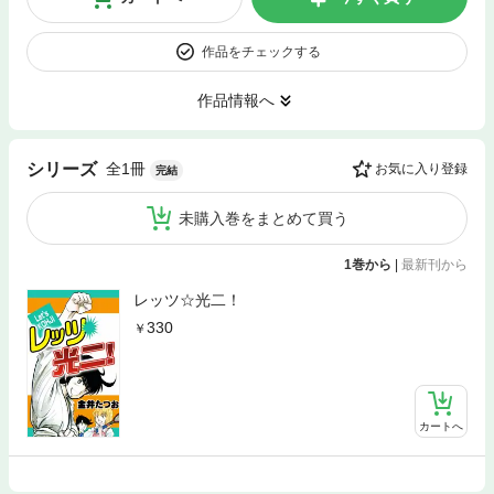
作品をチェックする
作品情報へ
全1冊
シリーズ
お気に入り登録
完結
未購入巻をまとめて買う
1巻から
|
最新刊から
レッツ☆光二！
330
カートへ