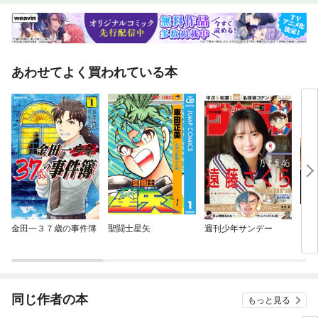
あわせてよく買われている本
金田一３７歳の事件簿
聖闘士星矢
週刊少年サンデー
リア
同じ作者の本
もっと見る