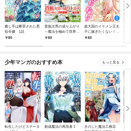
癒し手は断罪された悪
貴族次男の成り上がり
超大国のイケメン王太
生産
役令嬢 1話
～魔法を極めて世界最
子に嫁ぎたくない！！
して
強になった転生者～
1話
も作
80
80
80
8
1話
パー
いま
少年マンガのおすすめ本
もっと見る
転生したけどステータ
創成魔法の再現者 1
きのした魔法工務店
王位