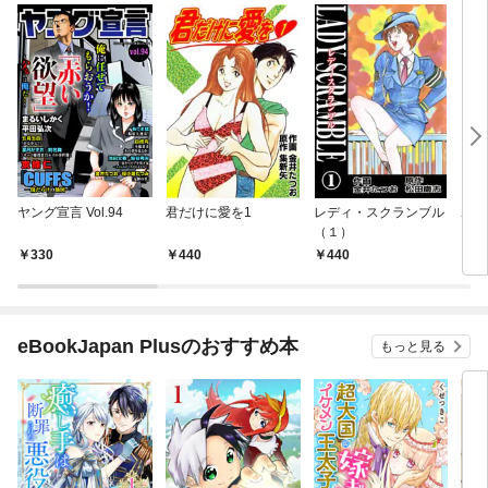
ヤング宣言 Vol.94
君だけに愛を1
レディ・スクランブル
ホー
（１）
330
440
440
4
eBookJapan Plusのおすすめ本
もっと見る