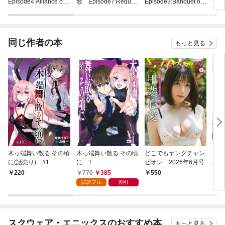
Episode4:Alliance of t
散 Episode7:Requie
Episode3:Banquet of t
散 E
he golden witch
m of the golden witch
he golden witch
he g
同じ作者の本
もっと見る
木っ端舞い散る その頃
木っ端舞い散る その頃
どこでもヤングチャン
准教
に(話売り) #1
に 1
ピオン 2026年6月号
察 
770
385
220
550
6
試読フル
割引
スクウェア・エニックスのおすすめ本
もっと見る