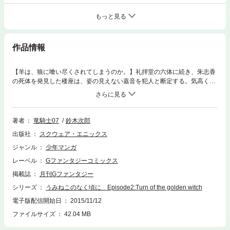
もっと見る
作品情報
【羊は、狼に喰い尽くされてしまうのか。】礼拝堂の六体に続き、朱志香
の死体を発見した楼座は、姿の見えない嘉音を犯人と断定する。気高く最
後まで魔女に立ち向かった嘉音の亡骸はどこに消えたのか。朱志香の魂は
嘉音を詰る生存者達に悲痛な反論を唱えるが……。狼と羊のパズルになぞ
らえ楼座は生存者達を二つに分かつ。暴風と降雨の狂想曲の中、黄金郷へ
の道が刻まれし碑文に従いひとつ、またひとつ、死体は積み重なってい
著者
竜騎士07
鈴木次郎
く。最後の晩は、もうすぐ。(C)竜騎士07／07th Expansion (C)2010 Jiro
出版社
スクウェア・エニックス
Suzuki
ジャンル
少年マンガ
レーベル
Gファンタジーコミックス
掲載誌
月刊Gファンタジー
シリーズ
うみねこのなく頃に Episode2:Turn of the golden witch
電子版配信開始日
2015/11/12
ファイルサイズ
42.04 MB