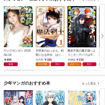
ヤングガンガン 2026
片田舎のおっさん、剣
難攻不落の魔王城へよ
悪役
No.16
聖になる外伝 はじま
うこそ～デバフは不要
破滅
りの魔法剣士 1巻
と勇者パーティーを追
叩き
459
770
385
660
330
7
い出された黒魔導士、
つの
新着
試読増量
割引
試読フル
割引
試
魔王軍の最高幹部に迎
から
えられる～ １巻
にな
ク）
少年マンガのおすすめ本
もっと見る