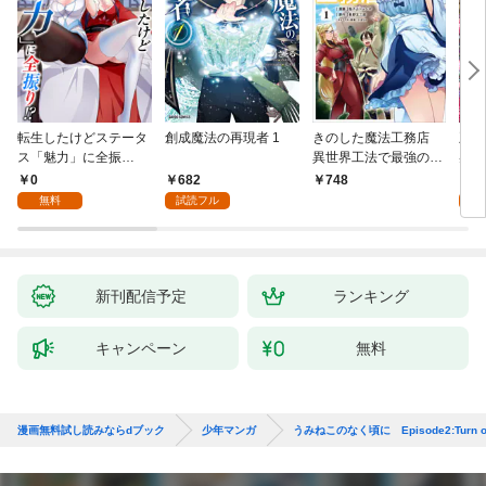
転生したけどステータ
創成魔法の再現者 1
きのした魔法工務店
王位
ス「魅力」に全振
異世界工法で最強の家
兆候
り！？(1)
づくりを（コミック）
入れ
0
682
0
748
１
る。
無料
試読フル
新刊配信予定
ランキング
キャンペーン
無料
漫画無料試し読みならdブック
少年マンガ
うみねこのなく頃に Episode2:Turn of t