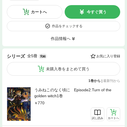
カートへ
今すぐ買う
作品をチェックする
作品情報へ
全5冊
シリーズ
お気に入り登録
完結
未購入巻をまとめて買う
1巻から
|
最新刊から
うみねこのなく頃に Episode2:Turn of the
golden witch1巻
770
試し読み
カートへ