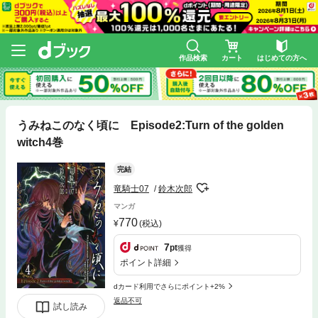
作品検索
カート
はじめての方へ
うみねこのなく頃に Episode2:Turn of the golden
witch4巻
完結
竜騎士07
鈴木次郎
マンガ
770
(税込)
7
pt
獲得
ポイント詳細
dカード利用でさらにポイント+2%
返品不可
試し読み