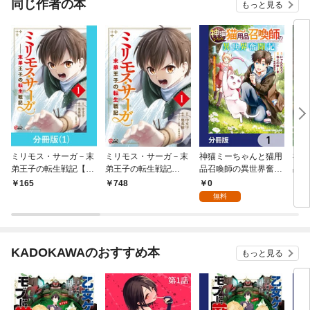
同じ作者の本
もっと見る
ミリモス・サーガ－末
ミリモス・サーガ－末
神猫ミーちゃんと猫用
神猫
弟王子の転生戦記【分
弟王子の転生戦記
品召喚師の異世界奮闘
品召
冊版】 （1）
（1）
記～目指すは、もふも
記～
0
165
748
7
ふスローライフ！～
ふ
無料
【分冊版】 1
１
KADOKAWAのおすすめ本
もっと見る