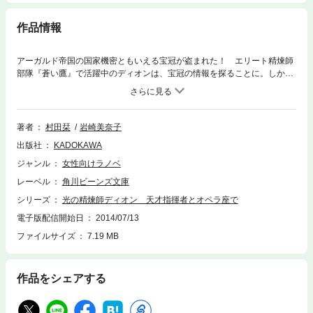
作品情報
アーガルド帝国の国家機密ともいえる宝冠が盗まれた！ エリート精煉師
部隊『蒼い鷹』で活躍中のディオンは、宝冠の情報を探ることに。しかし
なぜだかオペラ座に、打楽器奏者として潜入することになってしまい!?
著者
村田栞
岩崎美奈子
出版社
KADOKAWA
ジャンル
女性向けラノベ
レーベル
角川ビーンズ文庫
シリーズ
光の精煉師ディオン 天才指揮者とオペラ座で
電子版配信開始日
2014/07/13
ファイルサイズ
7.19 MB
作品をシェアする