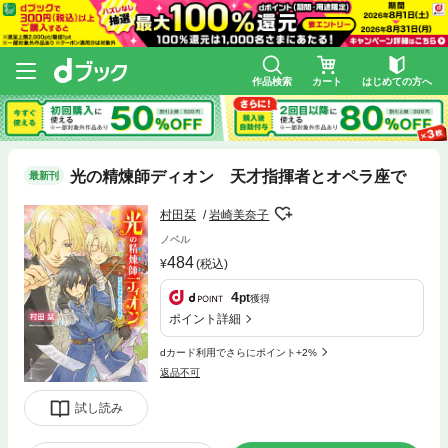
作品検索
カート
はじめての方へ
光の精煉師ディオン 天才指揮者とオペラ座で
最新刊
村田栞
岩崎美奈子
ノベル
484
(税込)
4
pt
獲得
ポイント詳細
dカード利用でさらにポイント+2%
返品不可
試し読み