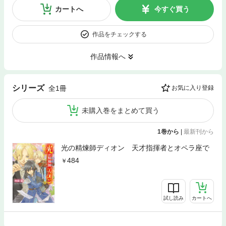
カートへ
今すぐ買う
作品をチェックする
作品情報へ
シリーズ
全1冊
お気に入り登録
未購入巻をまとめて買う
1巻から
|
最新刊から
光の精煉師ディオン 天才指揮者とオペラ座で
484
試し読み
カートへ