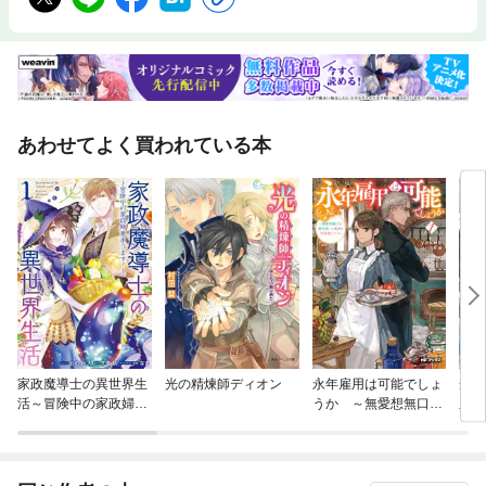
あわせてよく買われている本
家政魔導士の異世界生
光の精煉師ディオン
永年雇用は可能でしょ
光
活～冒険中の家政婦業
うか ～無愛想無口な
皇太
承ります！～
魔法使いと始める再就
ス
職ライフ～