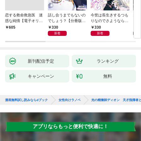
恋する救命救急医 迷
話し合うまでもないの
今世は長生きするつも
夫が
惑な純情【電子オリジ
でしょう？【分冊版】
りなのでさようなら
した
ナル】
1
【分冊版】1
ます
330
330
3
￥605
新着
新着
新刊配信予定
ランキング
キャンペーン
無料
漫画無料試し読みならdブック
女性向けラノベ
光の精煉師ディオン 天才指揮者
アプリならもっと便利で快適に！