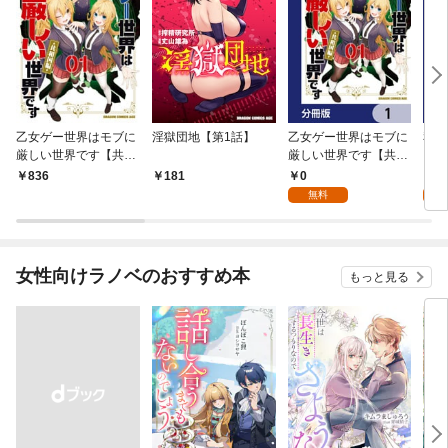
乙女ゲー世界はモブに
淫獄団地【第1話】
乙女ゲー世界はモブに
私、
厳しい世界です【共和
厳しい世界です【共和
をテ
国編】 ０１
国編】【分冊版】 1
パイ
0
0
836
181
を頑
無料
版】
女性向けラノベのおすすめ本
もっと見る