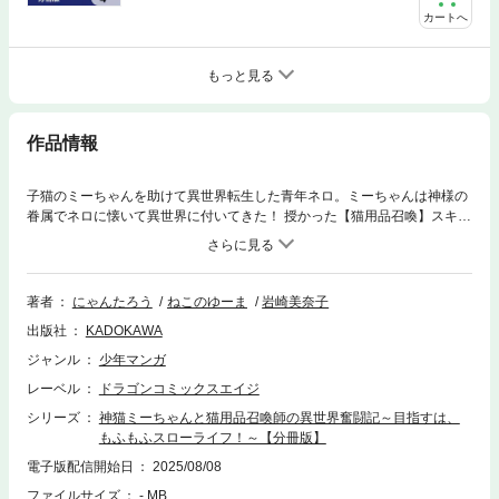
カートへ
もっと見る
作品情報
子猫のミーちゃんを助けて異世界転生した青年ネロ。ミーちゃんは神様の
眷属でネロに懐いて異世界に付いてきた！ 授かった【猫用品召喚】スキル
を使って、神猫・ミーちゃんと過ごす、のんびり異世界生活が始まる！
分冊版第1弾。※本作品は単行本を分割したもので、本編内容は同一のもの
となります。重複購入にご注意ください。
著者
にゃんたろう
ねこのゆーま
岩崎美奈子
出版社
KADOKAWA
ジャンル
少年マンガ
レーベル
ドラゴンコミックスエイジ
シリーズ
神猫ミーちゃんと猫用品召喚師の異世界奮闘記～目指すは、
もふもふスローライフ！～【分冊版】
電子版配信開始日
2025/08/08
ファイルサイズ
- MB