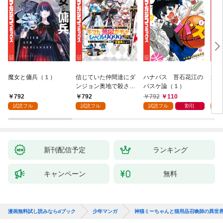
魔女と傭兵（１）
信じていた仲間達にダ
ハナバス 苔石花江の
追放
ンジョン奥地で殺され
バスケ論（１）
『自
かけたがギフト『無限
領地
792
792
792
110
7
ガチャ』でレベル９９
強の
試読フル
試読フル
試読フル
割引
試
９９の仲間達を手に入
～最
れて元パーティーメン
で始
バーと世界に復讐＆
拓ス
『ざまぁ！』します！
（１
（１）
新刊配信予定
ランキング
キャンペーン
無料
漫画無料試し読みならdブック
少年マンガ
神猫ミーちゃんと猫用品召喚師の異世