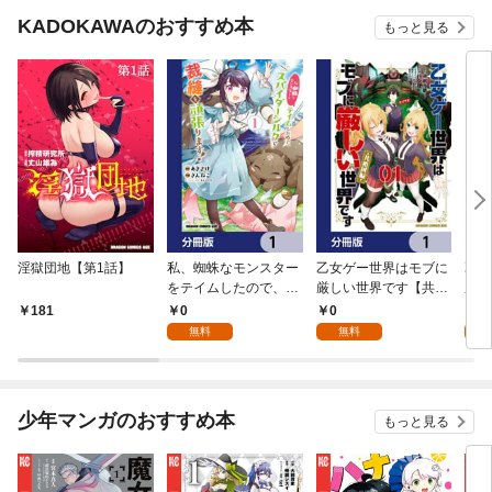
KADOKAWAのおすすめ本
もっと見る
淫獄団地【第1話】
私、蜘蛛なモンスター
乙女ゲー世界はモブに
乙女
をテイムしたので、ス
厳しい世界です【共和
厳し
パイダーシルクで裁縫
国編】【分冊版】 1
国
0
0
8
181
を頑張ります！【分冊
無料
無料
試
版】 1
少年マンガのおすすめ本
もっと見る