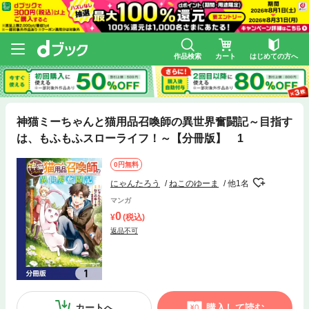
作品検索
カート
はじめての方へ
神猫ミーちゃんと猫用品召喚師の異世界奮闘記～目指す
は、もふもふスローライフ！～【分冊版】 1
0円無料
にゃんたろう
ねこのゆーま
他1名
マンガ
0
(税込)
返品不可
カートへ
購入して読む