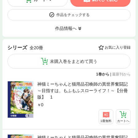
作品をチェックする
作品情報へ
シリーズ
全20冊
お気に入り登録
未購入巻をまとめて買う
1巻から
|
最新刊から
神猫ミーちゃんと猫用品召喚師の異世界奮闘記
～目指すは、もふもふスローライフ！～【分冊
版】 1
0
1冊無料
カートへ
神猫ミーちゃんと猫用品召喚師の異世界奮闘記