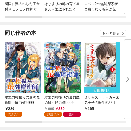
隣国に輿入れした王女
はじまりの町の育て屋
レベル0の無能探索者
わた
付きモフモフ侍女です
さん～追放された万能
と蔑まれても実は世界
んで
が、本当の王女は私な
育成師はポンコツ冒険
最強です【分冊版】
んです 分冊版
者を覚醒させて最強ス
ローライフを目指しま
す～【単話版】
同じ作者の本
もっと見る
攻撃力極振りの最強魔
攻撃力極振りの最強魔
ミリモス・サーガ－末
ミリ
術師～筋力値9999の
術師～筋力値9999の
弟王子の転生戦記【分
弟王
大剣士、転生して二度
大剣士、転生して二度
冊版】 （1）
（1
220
660
330
165
7
目の人生を歩む～(話
目の人生を歩む～ 1
試読フル
試読フル
割引
売り) #1