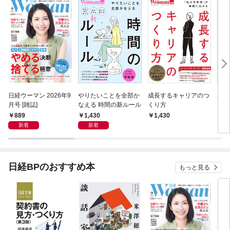
日経ウーマン 2026年9
やりたいことを全部か
成長するキャリアのつ
人生
月号 [雑誌]
なえる 時間の新ルール
くり方
＆選
889
1,430
1,430
1,
新着
新着
日経BPのおすすめ本
もっと見る