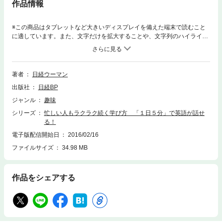
作品情報
※この商品はタブレットなど大きいディスプレイを備えた端末で読むこと
に適しています。また、文字だけを拡大することや、文字列のハイライ
ト、検索、辞書の参照、引用などの機能が使用できません。【Part 1】
「楽しい・安い・1日5分」でOK だから続く！ 英語力アップ術【Part
2】 私を変える！ 英語の学び方【Part 3】 中学英語で乗り切ろう！
困ったときの英単語＆フレーズ200【Part 4】 外国人はココが知りた
著者
日経ウーマン
い！ 中学英語で伝えるニッポン【Part 5】 時間がない人がやってい
出版社
日経BP
る TOEIC(R)攻略法
ジャンル
趣味
シリーズ
忙しい人もラクラク続く学び方 「１日５分」で英語が話せ
る！
電子版配信開始日
2016/02/16
ファイルサイズ
34.98 MB
作品をシェアする