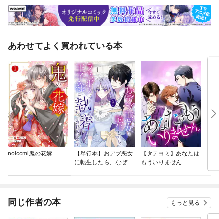
あわせてよく買われている本
noicomi鬼の花嫁
【単行本】おデブ悪女
【タテヨミ】あなたは
バッ
に転生したら、なぜか
もういりません
ロイ
ラスボス王子様に執着
今世
されています
りが
てく
OMI
同じ作者の本
もっと見る