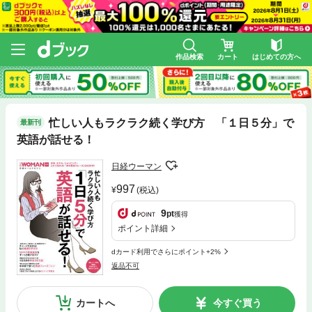
作品検索
カート
はじめての方へ
忙しい人もラクラク続く学び方 「１日５分」で
最新刊
英語が話せる！
日経ウーマン
997
(税込)
9
pt
獲得
ポイント詳細
dカード利用でさらにポイント+2%
返品不可
カートへ
今すぐ買う