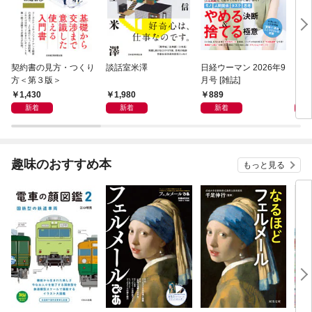
契約書の見方・つくり
談話室米澤
日経ウーマン 2026年9
日経
方＜第３版＞
月号 [雑誌]
ト！
【表
1,430
1,980
889
8
新着
新着
新着
趣味のおすすめ本
もっと見る