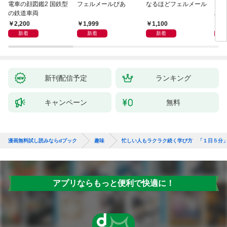
電車の顔図鑑2 国鉄型
フェルメールぴあ
なるほどフェルメール
大人
の鉄道車両
ハン
2,200
1,999
1,100
1,
新着
新着
新着
新刊配信予定
ランキング
キャンペーン
無料
漫画無料試し読みならdブック
趣味
忙しい人もラクラク続く学び方 「１日５分
アプリならもっと便利で快適に！