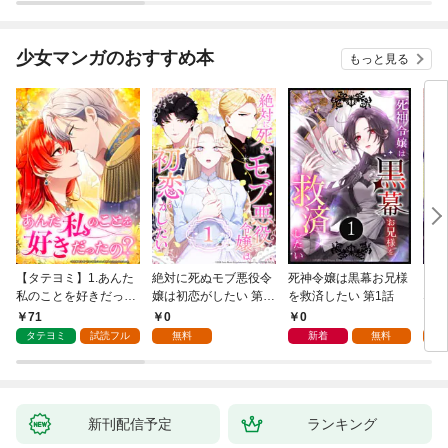
えられる～ １巻
にな
ク）
少女マンガのおすすめ本
もっと見る
【タテヨミ】1.あんた
絶対に死ぬモブ悪役令
死神令嬢は黒幕お兄様
レベ
私のことを好きだった
嬢は初恋がしたい 第1
を救済したい 第1話
なり
の？
話
71
0
0
0
タテヨミ
試読フル
無料
新着
無料
新刊配信予定
ランキング