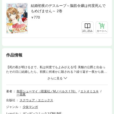
結婚初夜のデスループ～脳筋令嬢は何度死んで
もめげません～ 2巻
770
試し読み
カートへ
作品情報
【死の夜が明けるまで、私は何度でもよみがえる!!】美貌の公爵と出会っ
たその日に結婚したら、初夜に何者かに殺される？繰り返す一夜から抜け
出すまでは負けない、諦めない。脳筋令嬢が幸せな結婚初夜を迎えるまで
の戦いの物語、開幕！(C)Syumai Kogeta 2020 (C)2025 Miyuki Etoo
著者
焦田シューマイ（双葉社／Mノベルスｆ刊）
エトオミユキ
一花夜
出版社
スクウェア・エニックス
ジャンル
少女マンガ
レーベル
ガンガンコミックスONLINE