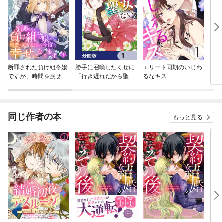
断罪された負け組令嬢
勝手に召喚したくせに
エリート同期のいじわ
追い
ですが、時間を戻せる
「行き遅れだから聖女
るなキス
新し
ようになったので今度
ではない」と言われま
した
こそ幸せになります
した ～異世界はとて
【単話】
も面倒です～【分冊
版】
同じ作者の本
もっと見る