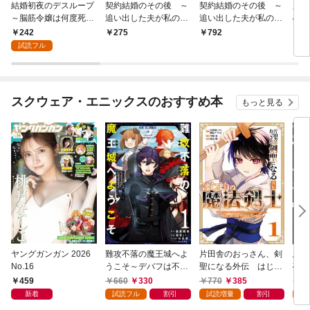
結婚初夜のデスループ
契約結婚のその後 ～
契約結婚のその後 ～
人質
～脳筋令嬢は何度死ん
追い出した夫が私の価
追い出した夫が私の価
の聖
でもめげません～【分
値を知るまで～ 分冊
値を知るまで～（１）
に嫁
242
275
792
8
冊版】 1
版（１）
試読フル
スクウェア・エニックスのおすすめ本
もっと見る
ヤングガンガン 2026
難攻不落の魔王城へよ
片田舎のおっさん、剣
悪役
No.16
うこそ～デバフは不要
聖になる外伝 はじま
破滅
と勇者パーティーを追
りの魔法剣士 1巻
叩き
459
660
330
770
385
7
い出された黒魔導士、
つの
新着
試読フル
割引
試読増量
割引
試
魔王軍の最高幹部に迎
から