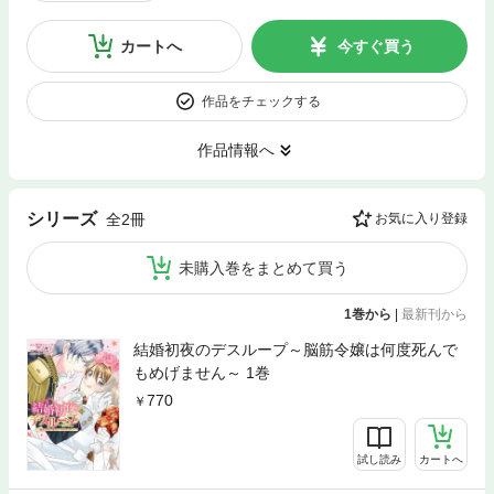
カートへ
今すぐ買う
作品をチェックする
作品情報へ
シリーズ
全2冊
お気に入り登録
未購入巻をまとめて買う
1巻から
|
最新刊から
結婚初夜のデスループ～脳筋令嬢は何度死んで
もめげません～ 1巻
770
試し読み
カートへ