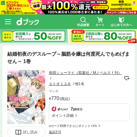
作品検索
カート
はじめての方へ
結婚初夜のデスループ～脳筋令嬢は何度死んでもめげま
せん～ 1巻
焦田シューマイ（双葉社／Mノベルスｆ刊）
エトオミユキ
他1名
マンガ
770
(税込)
7
pt
獲得
ポイント詳細
dカード利用でさらにポイント+2%
試し読み
返品不可