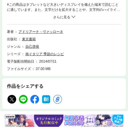
※この商品はタブレットなど大きいディスプレイを備えた端末で読むこと
に適しています。また、文字だけを拡大することや、文字列のハイライ
ト、検索、辞書の参照、引用などの機能が使用できません。保存版！南イ
タリア料理の入門書。季節ごと12品の前菜、パスタ、メイン、野菜、ドル
チェのレシピをわかりやすく紹介。
著者
アドリアーナ・ヴァッローネ
出版社
東京書籍
ジャンル
自己啓発
シリーズ
南イタリア 季節のレシピ
電子版配信開始日
2014/07/11
ファイルサイズ
37.00 MB
作品をシェアする