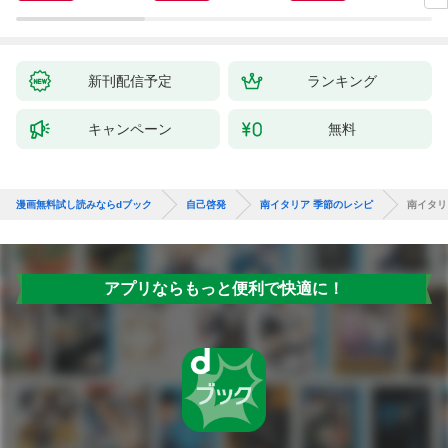
新刊配信予定
ランキング
キャンペーン
無料
漫画無料試し読みならdブック
自己啓発
南イタリア 季節のレシピ
南イタリ
アプリならもっと便利で快適に！