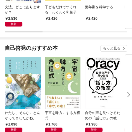
文法、どこにあります
子どもだけでつくれ
更年期を科学する
睡眠
か？
る わくわく和菓子
2,530
2,420
2,420
2,
新着
自己啓発のおすすめ本
もっと見る
わたし、そんなにとん
宇宙を味方にする方程
自分の声を見つけるた
基地
がってましたかね。
式
めの「話し方」の教
るた
獅子座、Ａ型、丙午は
室 Ｏｒａｃｙ（オラ
2,090
1,760
1,980
2,
めぐる
シー）
新着
新着
新着