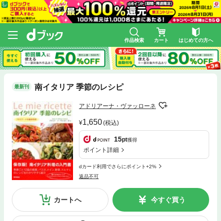
作品検索
カート
はじめての方へ
南イタリア 季節のレシピ
最新刊
アドリアーナ・ヴァッローネ
1,650
(税込)
15
pt
獲得
ポイント詳細
dカード利用でさらにポイント+2%
返品不可
カートへ
今すぐ買う