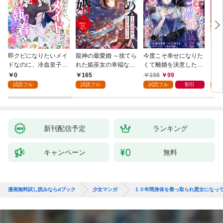
即クビになりたいメイ
龍神の最愛婚 ～捨てら
今度こそ幸せになりた
鬼条
ドなのに、冷血皇子に
れた姫巫女の幸福な嫁
くて離婚を決意したと
見初
執着されています第1
入り～: 1
ころ、無表情な旦那様
～１
0
165
198
99
1
話
が「愛してる」と言っ
試読フル
試読フル
試読フル
割引
試
てきました。1
新刊配信予定
ランキング
キャンペーン
無料
漫画無料試し読みならdブック
少女マンガ
１０年間身体を乗っ取られ悪女になって