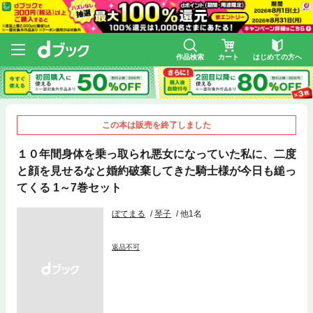
作品検索
カート
はじめての方へ
この本は販売を終了しました
１０年間身体を乗っ取られ悪女になっていた私に、二度
と顔を見せるなと婚約破棄してきた騎士様が今日も縋っ
てくる 1～7巻セット
ぼてまる
琴子
他1名
返品不可