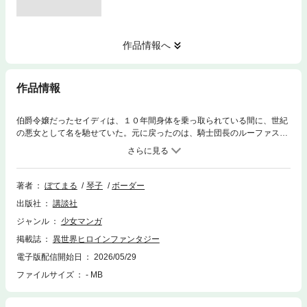
作品情報へ
作品情報
伯爵令嬢だったセイディは、１０年間身体を乗っ取られている間に、世紀
の悪女として名を馳せていた。元に戻ったのは、騎士団長のルーファスに
婚約破棄されている真っ最中。「乗っ取られていた」と真実を伝えても信
じてもらえず、セイディは身体を奪った犯人や原因を探し始める。一方ル
ーファスは、突然性格が変わったセイディに戸惑いが隠せず……。すれ違
いまくる二人がゆっくり近づいていく両片想い異世界ファンタジー、第1
著者
ぼてまる
琴子
ボーダー
巻。
出版社
講談社
ジャンル
少女マンガ
掲載誌
異世界ヒロインファンタジー
電子版配信開始日
2026/05/29
ファイルサイズ
- MB