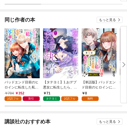
なり溺愛してくる
同じ作者の本
もっと見る
バッドエンド目前のヒ
【タテヨミ】1.おデブ
【単話版】バッドエン
救い
ロインに転生した私、
悪女に転生したら、な
ド目前のヒロインに転
【単
今世では恋愛するつも
ぜかラスボス王子様に
生した私、今世では恋
704
352
71
0
1
りがチートな兄が離し
執着されています
愛するつもりがチート
試読フル
割引
タテヨミ
試読フル
無料
てくれません！？@C
な兄が離してくれませ
OMIC 第1巻
ん！？@COMIC 第1話
講談社のおすすめ本
もっと見る