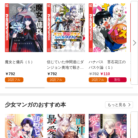
魔女と傭兵（１）
信じていた仲間達にダ
ハナバス 苔石花江の
追放
ンジョン奥地で殺され
バスケ論（１）
『自
かけたがギフト『無限
領地
792
792
792
110
7
ガチャ』でレベル９９
強の
試読フル
試読フル
試読フル
割引
試
９９の仲間達を手に入
～最
れて元パーティーメン
で始
バーと世界に復讐＆
拓ス
『ざまぁ！』します！
（１
少女マンガのおすすめ本
もっと見る
（１）