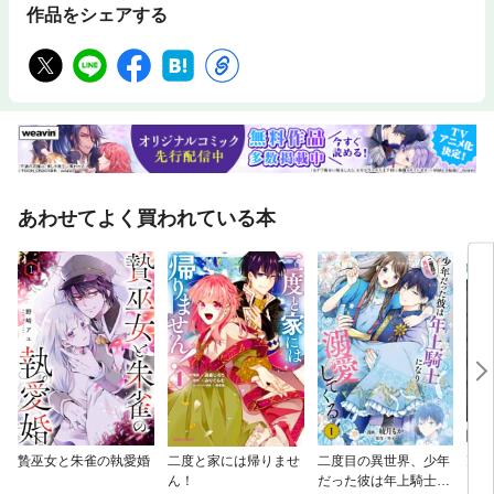
作品をシェアする
あわせてよく買われている本
贄巫女と朱雀の執愛婚
二度と家には帰りませ
二度目の異世界、少年
冴え
ん！
だった彼は年上騎士に
リ、