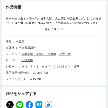
作品情報
誰かが思い出すと姿を現す透明人間、人に恋した吸血鬼など、世にも奇妙
でふしぎと優しい現代の怪談の数々。人気脚本家夫婦の伝説のラジオドラ
マ、初の書籍化。もちろん、オマケの前口上＆あとがきも。
著者
木皿泉
出版社
河出書房新社
ジャンル
古典文学・文学史・作家論
小説一般
レーベル
河出文庫
シリーズ
ＯＮ ＴＨＥ ＷＡＹ ＣＯＭＥＤＹ 道草
電子版配信開始日
2016/07/05
ファイルサイズ
4.15 MB
作品をシェアする