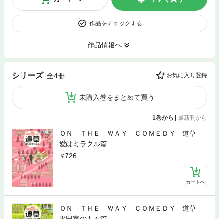
作品をチェックする
作品情報へ
シリーズ
全4冊
お気に入り登録
未購入巻をまとめて買う
1巻から
|
最新刊から
ＯＮ ＴＨＥ ＷＡＹ ＣＯＭＥＤＹ 道草
愛はミラクル篇
726
カートへ
ＯＮ ＴＨＥ ＷＡＹ ＣＯＭＥＤＹ 道草
平田家の人々篇