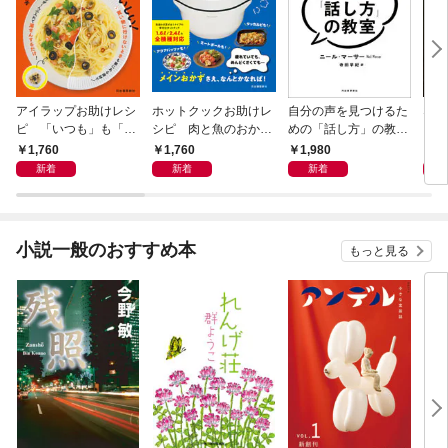
アイラップお助けレシ
ホットクックお助けレ
自分の声を見つけるた
なる
ピ 「いつも」も「も
シピ 肉と魚のおか
めの「話し方」の教
しも」もおいしい！
ず 少ない材料＆調味
室 Ｏｒａｃｙ（オラ
1,760
1,760
1,980
1,
料で、あとはスイッチ
シー）
新着
新着
新着
ポン！
小説一般のおすすめ本
もっと見る