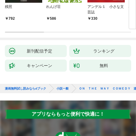
残照
れんげ荘
アンデル１ 小さな文
琴子
芸誌
792
586
330
7
新刊配信予定
ランキング
キャンペーン
無料
漫画無料試し読みならdブック
小説一般
ＯＮ ＴＨＥ ＷＡＹ ＣＯＭＥＤＹ 
アプリならもっと便利で快適に！