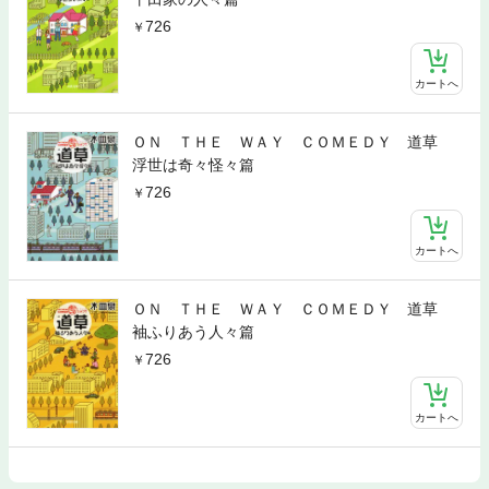
726
カートへ
ＯＮ ＴＨＥ ＷＡＹ ＣＯＭＥＤＹ 道草
浮世は奇々怪々篇
726
カートへ
ＯＮ ＴＨＥ ＷＡＹ ＣＯＭＥＤＹ 道草
袖ふりあう人々篇
726
カートへ