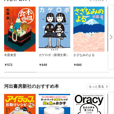
木皿食堂
カゲロボ（新潮文庫）
さざなみのよる
くら
572
649
660
7
河出書房新社のおすすめ本
もっと見る