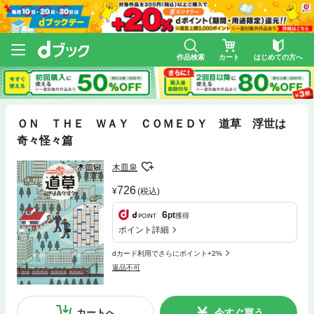
作品検索
カート
はじめての方へ
ＯＮ ＴＨＥ ＷＡＹ ＣＯＭＥＤＹ 道草 浮世は
奇々怪々篇
木皿泉
726
(税込)
6
pt
獲得
ポイント詳細
dカード利用でさらにポイント+2%
返品不可
カートへ
今すぐ買う