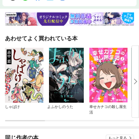
あわせてよく買われている本
しゃばけ
よふかしのうた
幸せカナコの殺し屋生
SPY
活
同じ作者の本
もっと見る