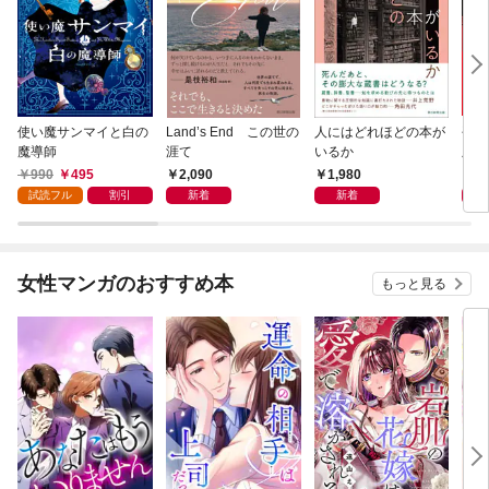
使い魔サンマイと白の
Land’s End この世の
人にはどれほどの本が
平成
魔導師
涯て
いるか
版
990
495
2,090
1,980
1,
試読フル
割引
新着
新着
女性マンガのおすすめ本
もっと見る