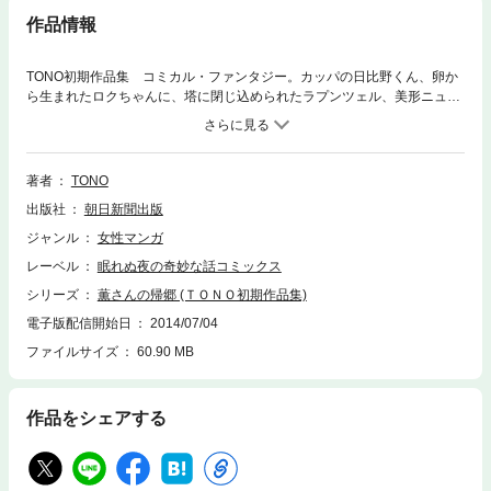
作品情報
TONO初期作品集 コミカル・ファンタジー。カッパの日比野くん、卵か
ら生まれたロクちゃんに、塔に閉じ込められたラプンツェル、美形ニュー
ハーフ薫さん……。個性豊かなキャラクターが生き生きと動くファン必見
の初期作品集！
著者
TONO
出版社
朝日新聞出版
ジャンル
女性マンガ
レーベル
眠れぬ夜の奇妙な話コミックス
シリーズ
薫さんの帰郷 (ＴＯＮＯ初期作品集)
電子版配信開始日
2014/07/04
ファイルサイズ
60.90 MB
作品をシェアする