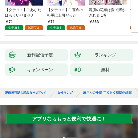
【タテヨミ】1.あなた
【タテヨミ】1.運命の
岩肌の花嫁は愛で溶か
愛し
はもういりません
相手は上司だった
される 1巻
い 
71
71
1
363
タテヨミ
試読フル
タテヨミ
試読フル
試
新刊配信予定
ランキング
キャンペーン
無料
漫画無料試し読みならdブック
女性マンガ
薫さんの帰郷 (ＴＯＮＯ初期作品集)
アプリならもっと便利で快適に！