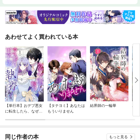
あわせてよく買われている本
【単行本】おデブ悪女
【タテヨミ】あなたは
結界師の一輪華
バッ
に転生したら、なぜか
もういりません
ロイ
ラスボス王子様に執着
今世
されています
りが
てく
OMI
同じ作者の本
もっと見る