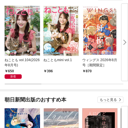
ねことも vol.104(2026
ねこともmini vol.1
ウィングス 2026年8月
カル
年8月号)
号［期間限定］
650
396
870
6
新着
朝日新聞出版のおすすめ本
もっと見る