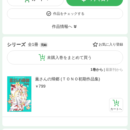
作品をチェックする
作品情報へ
全1冊
シリーズ
お気に入り登録
完結
未購入巻をまとめて買う
1巻から
|
最新刊から
薫さんの帰郷 (ＴＯＮＯ初期作品集)
799
カートへ