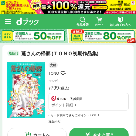
作品検索
カート
はじめての方へ
薫さんの帰郷 (ＴＯＮＯ初期作品集)
最新刊
完結
TONO
マンガ
799
(税込)
7
pt
獲得
ポイント詳細
dカード利用でさらにポイント+2%
返品不可
カートへ
今すぐ買う