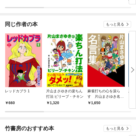
同じ作者の本
もっと見る
レッドカブラ 1
片山まさゆきの楽ちん
麻雀打ちの心を滾ら
馬場
打法 ビリーブ・チキン
す 片山まさゆき名言
集
660
1,320
1,650
1,
竹書房のおすすめ本
もっと見る