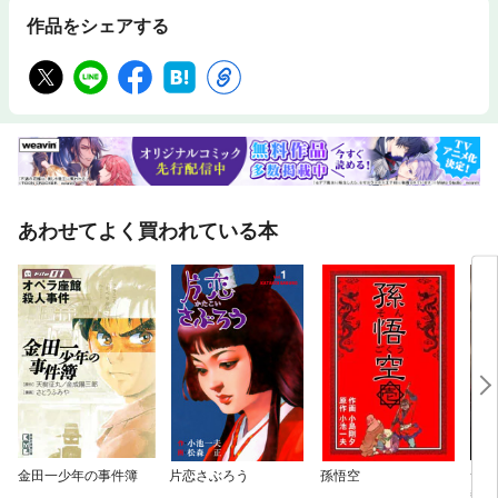
作品をシェアする
あわせてよく買われている本
金田一少年の事件簿
片恋さぶろう
孫悟空
サイ
殺人