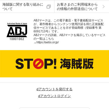
海賊版に関する取り組みに
お客さまのご利用端末から
ついて
の情報の外部送信について
ABJマークは、この電子書店・電子書籍配信サービス
が、著作権者からコンテンツ使用許諾を得た正規版配
信サービスであることを示す登録商標（登録番号 第
6091713号）です。
ABJマークの詳細、ABJマークを掲示しているサービス
の一覧はこちら
→
https://aebs.or.jp/
dアカウントを発行する
dアカウントログイン