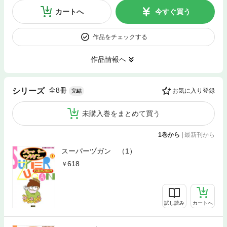
カートへ
今すぐ買う
作品をチェックする
作品情報へ
全8冊
シリーズ
お気に入り登録
完結
未購入巻をまとめて買う
1巻から
|
最新刊から
スーパーヅガン （1）
618
試し読み
カートへ