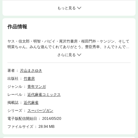
もっと見る
作品情報
ヤス・信太郎・明智・バビイ・尾沢竹書房・桜田門外・ケンジン、そして
明菜ちゃん。みんな遊んでくれてありがとう。豊臣秀幸、トんでトんでリ
オまでブットびます！ 感動の最終巻！
著者
片山まさゆき
出版社
竹書房
ジャンル
青年マンガ
レーベル
近代麻雀コミックス
掲載誌
近代麻雀
シリーズ
スーパーヅガン
電子版配信開始日
2014/05/20
ファイルサイズ
28.94 MB