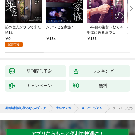
前の住人がやって来た
シアワセな家族１
16年目の復讐～奴らを
ベイ
第1話
地獄に送るまで１
エブ
版】
0
154
165
2
試読フル
新刊配信予定
ランキング
キャンペーン
無料
漫画無料試し読みならdブック
青年マンガ
スーパーヅガン
スーパーヅガン
アプリならもっと便利で快適に！