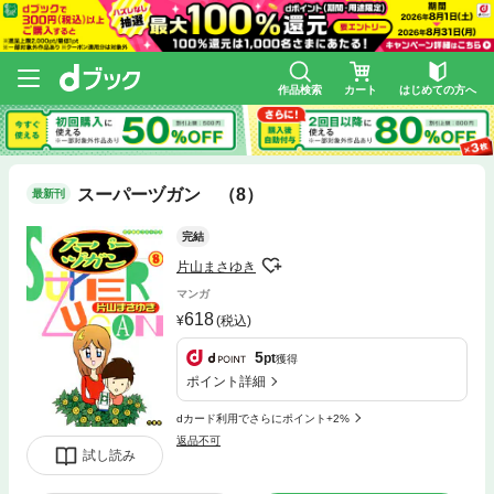
作品検索
カート
はじめての方へ
スーパーヅガン （8）
最新刊
完結
片山まさゆき
マンガ
618
(税込)
5
pt
獲得
ポイント詳細
dカード利用でさらにポイント+2%
返品不可
試し読み