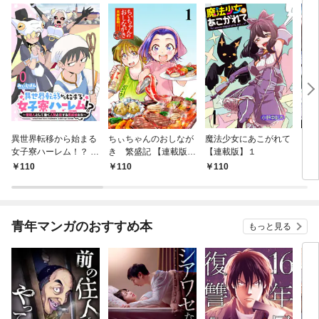
異世界転移から始まる
ちぃちゃんのおしなが
魔法少女にあこがれて
ガー
女子寮ハーレム！？ ～
き 繁盛記 【連載版】
【連載版】１
ィー
管理人として働く人間
１
110
110
110
1
と恋する魔族娘たち～
【連載版】０
青年マンガのおすすめ本
もっと見る