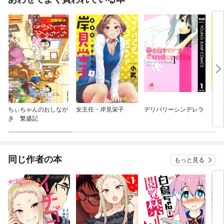
ちぃちゃんのおしなが
女主任・岸見栄子
デリバリーシンデレラ
元ヤ
き 繁盛記
同じ作者の本
もっと見る