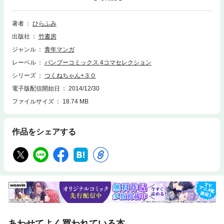
ものの……。松戸都、30歳。天下無敵のおひとりさま。いつだって戦う準
備できてます。
著者
ひらふみ
出版社
竹書房
ジャンル
青年マンガ
レーベル
バンブーコミックス 4コマセレクション
シリーズ
つくねちゃん+３０
電子版配信開始日
2014/12/30
ファイルサイズ
18.74 MB
作品をシェアする
あわせてよく買われている本