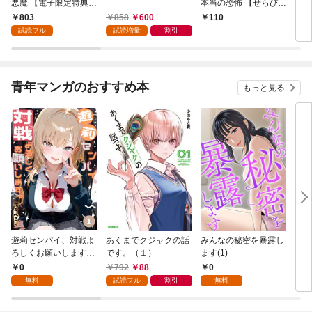
悪魔 【電子限定特典付
本当の恐怖 【せらびぃ
イバ
き】(1)
連載版】１
いト
803
858
600
110
1
【せ
試読フル
試読増量
割引
青年マンガのおすすめ本
もっと見る
遊莉センパイ、対戦よ
あくまでクジャクの話
みんなの秘密を暴露し
異世
ろしくお願いします。
です。（１）
ます(1)
1
0
792
88
0
7
無料
試読フル
割引
無料
試