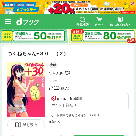
作品検索
カート
はじめての方へ
つくねちゃん+３０ （２）
完結
ひらふみ
マンガ
712
(税込)
6
pt
獲得
ポイント詳細
dカード利用でさらにポイント+2%
返品不可
試し読み