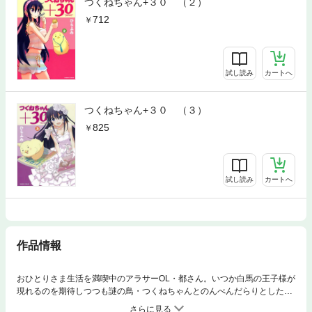
つくねちゃん+３０ （２）
712
試し読み
カートへ
つくねちゃん+３０ （３）
825
試し読み
カートへ
作品情報
おひとりさま生活を満喫中のアラサーOL・都さん。いつか白馬の王子様が
現れるのを期待しつつも謎の鳥・つくねちゃんとのんべんだらりとした毎
日。そんな中、ひょんなきっかけで戦国系草食男子と知り合ったのはいい