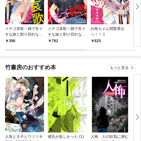
イチゴ哀歌～雑で生イ
イチゴ哀歌～雑で生イ
白鳥ちゃん閲覧禁止
でり
キな妹と割り切れない
キな妹と割り切れない
っ！！ 1
兄～【フルカラー】
兄～【フルカラー】
396
792
825
7
【合本版】(1)
【単行本版／描き下ろ
し漫画付き】(1)
竹書房のおすすめ本
もっと見る
人魚と王子とウソツキ
彼氏が欲しかった (1)
人怖 人の狂気に潜む
運送