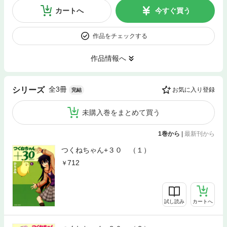
カートへ
今すぐ買う
作品をチェックする
作品情報へ
全3冊
シリーズ
お気に入り登録
完結
未購入巻をまとめて買う
1巻から
|
最新刊から
つくねちゃん+３０ （１）
712
試し読み
カートへ