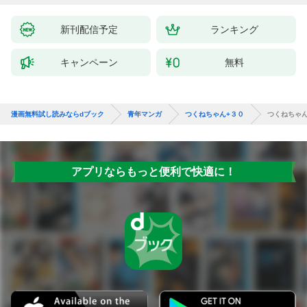
新刊配信予定
ランキング
キャンペーン
無料
漫画無料試し読みならdブック
青年マンガ
つくねちゃん+３０
つくねちゃ
アプリならもっと便利で快適に！