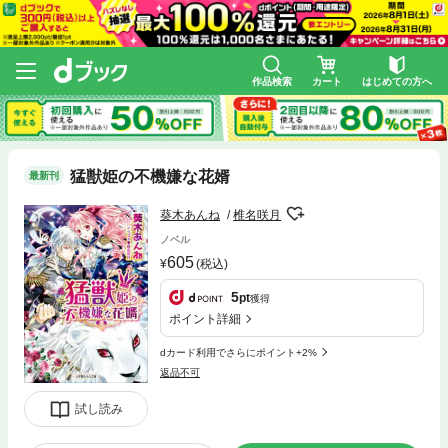
作品検索
カート
はじめての方へ
猛獣姫の不機嫌な花婿
最新刊
葵木あんね
椎名咲月
ノベル
605
(税込)
5
pt
獲得
ポイント詳細
dカード利用でさらにポイント+2%
返品不可
試し読み