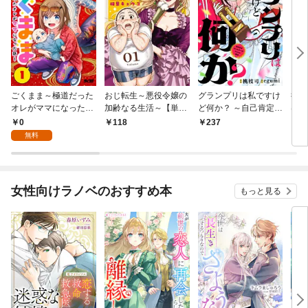
ごくまま～極道だった
おじ転生～悪役令嬢の
グランプリは私ですけ
後宮
オレがママになった話
加齢なる生活～【単
ど何か？ ～自己肯定モ
は謎
～【単話】（１）
話】（１）
ンスターのミスコン無
（１
0
118
237
2
双～【単話】（１）
無料
女性向けラノベのおすすめ本
もっと見る