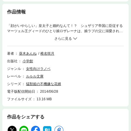
作品情報
「顔がいやらしい」皇太子と婚約なんて！？ シュザリア帝国に臣従する
マーツェル王グィードのひとり娘ロザレーナは、娘ラブの父に溺愛されて
のびのび育ったおてんば娘。見た目は小柄で可愛らしく、ふわふわした兎
みたい。ドレスを着て黙っていれば「すぐに気絶しそう」「口答えなんか
したことなさそう」なお姫様に見える。 だが実際は勝気で、おとなしい
令嬢たちとは気が合わず、貴族の子弟と外で遊び回る方が好き。気性が荒
著者
葵木あんね
椎名咲月
いと言われる雪獅子ユファエンも上手に乗りこなし、大の男でも持つのに
出版社
小学館
苦労するという斧槍（ハルバード）を軽々と扱うバカ力の持ち主… 一
方、幼なじみのラディガーはフィベルデ大公国の公子で、直系の男子がい
ジャンル
女性向けラノベ
ない祖父・皇帝アルフォンス五世に後継者として指名され、シュザリア帝
レーベル
ルルル文庫
国皇太子となった。 超優秀な軍人で弓矢の名手でもあり、野性的な風貌
で貴婦人たちとのロマンスの噂が絶えない。ロザレーナに言わせれば「顔
シリーズ
猛獣姫の不機嫌な花婿
がなんとなくいやらしい」。優しい従弟ハインツと三人で、幼い頃から仲
電子版配信開始日
2014/06/28
良く育った。 だがハインツが妖怪ヴァイネス退治で落命し、ハインツを
ファイルサイズ
13.16 MB
慕っていたロザレーナが泣き暮らしていたところに、ラディガーとの結婚
話が持ち上がり…！？※この作品は底本と同じクオリティのイラストが収
録されています。
作品をシェアする