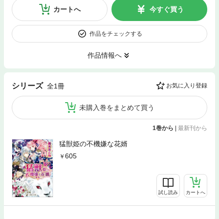
カートへ
今すぐ買う
作品をチェックする
作品情報へ
シリーズ
全1冊
お気に入り登録
未購入巻をまとめて買う
1巻から
|
最新刊から
猛獣姫の不機嫌な花婿
605
試し読み
カートへ