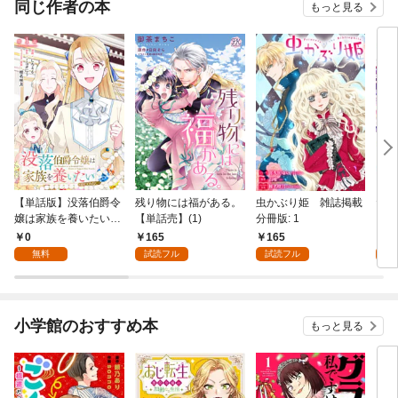
同じ作者の本
もっと見る
【単話版】没落伯爵令
残り物には福がある。
虫かぶり姫 雑誌掲載
ただ
嬢は家族を養いたい@
【単話売】(1)
分冊版: 1
もり
COMIC 第1話
0
165
165
7
無料
試読フル
試読フル
試
小学館のおすすめ本
もっと見る