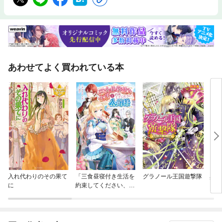
あわせてよく買われている本
入れ代わりのその果て
「三食昼寝付き生活を
グラノール王国遊撃隊
異世
に
約束してください、公
爵様」シリーズ