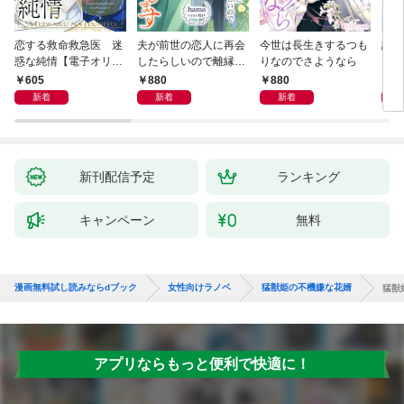
恋する救命救急医 迷
夫が前世の恋人に再会
今世は長生きするつも
話し
惑な純情【電子オリジ
したらしいので離縁し
りなのでさようなら
でし
ナル】
ます
605
880
880
1,
新着
新着
新着
新刊配信予定
ランキング
キャンペーン
無料
漫画無料試し読みならdブック
女性向けラノベ
猛獣姫の不機嫌な花婿
猛獣
アプリならもっと便利で快適に！