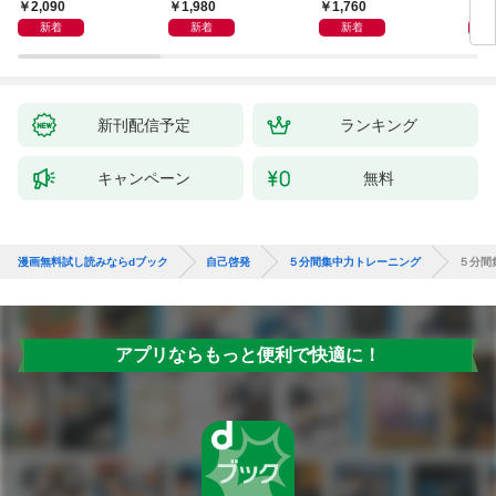
獅子座、Ａ型、丙午は
室 Ｏｒａｃｙ（オラ
2,090
1,980
1,760
2,
めぐる
シー）
新着
新着
新着
新刊配信予定
ランキング
キャンペーン
無料
漫画無料試し読みならdブック
自己啓発
５分間集中力トレーニング
５分間
アプリならもっと便利で快適に！