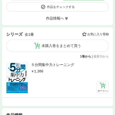
作品をチェックする
作品情報へ
シリーズ
全1冊
お気に入り登録
未購入巻をまとめて買う
1巻から
|
最新刊から
５分間集中力トレーニング
1,386
カートへ