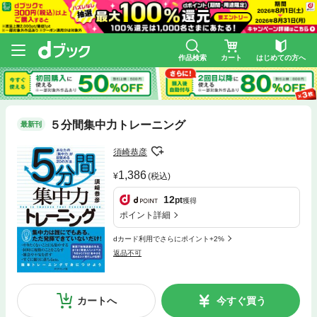
作品検索
カート
はじめての方へ
５分間集中力トレーニング
最新刊
須崎恭彦
1,386
(税込)
12
pt
獲得
ポイント詳細
dカード利用でさらにポイント+2%
返品不可
カートへ
今すぐ買う