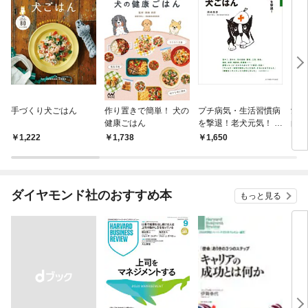
手づくり犬ごはん
作り置きで簡単！ 犬の
プチ病気・生活習慣病
愛犬
健康ごはん
を撃退！老犬元気！ 改
的別
訂版 かんたん犬ごはん
1,222
1,738
1,650
1,
ダイヤモンド社のおすすめ本
もっと見る