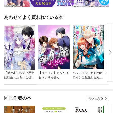
あわせてよく買われている本
【単行本】おデブ悪女
【タテヨミ】あなたは
バッドエンド目前のヒ
結界
に転生したら、なぜか
もういりません
ロインに転生した私、
ラスボス王子様に執着
今世では恋愛するつも
されています
りがチートな兄が離し
てくれません！？@C
OMIC
同じ作者の本
もっと見る