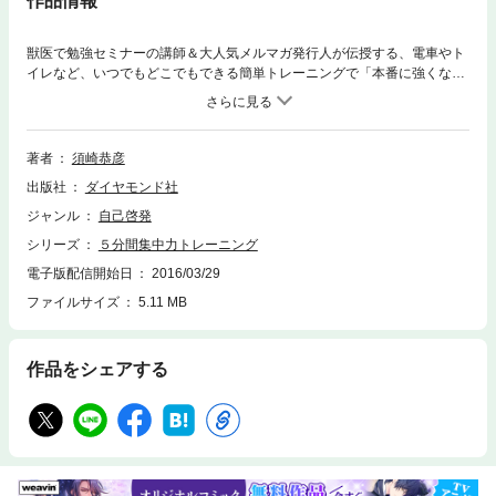
作品情報
獣医で勉強セミナーの講師＆大人気メルマガ発行人が伝授する、電車やト
イレなど、いつでもどこでもできる簡単トレーニングで「本番に強くな
る」「やりたくないことにも集中できる」「自信が持てる」「雑念が消え
る」「同時に複数の仕事がこなせる」ようになる！
著者
須崎恭彦
出版社
ダイヤモンド社
ジャンル
自己啓発
シリーズ
５分間集中力トレーニング
電子版配信開始日
2016/03/29
ファイルサイズ
5.11 MB
作品をシェアする