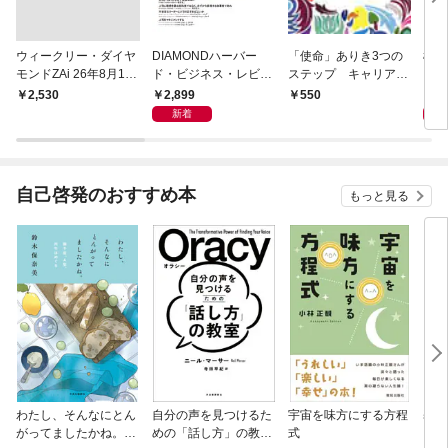
ウィークリー・ダイヤ
DIAMONDハーバー
「使命」ありき3つの
極限
モンドZAi 26年8月10
ド・ビジネス・レビュ
ステップ キャリアの
日・17日合併号
ー 2026年9月号 特集
成功とは何か
2,899
2,
￥2,530
550
「上司をマネジメント
新着
する」
自己啓発のおすすめ本
もっと見る
わたし、そんなにとん
自分の声を見つけるた
宇宙を味方にする方程
基地
がってましたかね。
めの「話し方」の教
式
るた