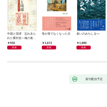
中国と琉球 忘れ去ら
母が母でなくなった日
老いのみちしるべ
れた冊封史―魂の進化
―
550
1,672
1,980
新着
新着
新着
新刊配信予定