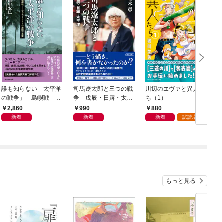
誰も知らない「太平洋
司馬遼太郎と三つの戦
川辺のエヴァと異人た
の戦争」 島嶼戦――
争 戊辰・日露・太平
ち（1）
マッカーサーとの激闘
洋
2,860
990
880
の真実
新着
新着
新着
試読増量
もっと見る