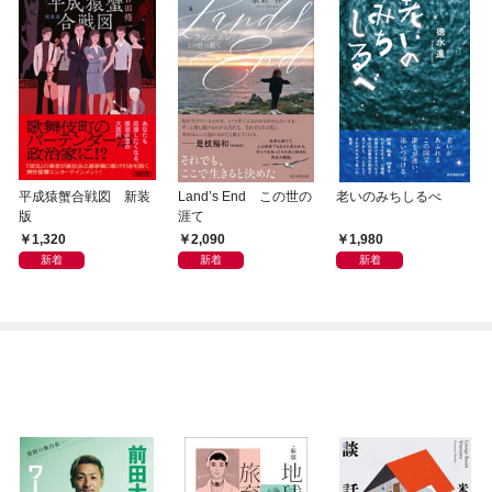
平成猿蟹合戦図 新装
Land’s End この世の
老いのみちしるべ
版
涯て
1,320
2,090
1,980
新着
新着
新着