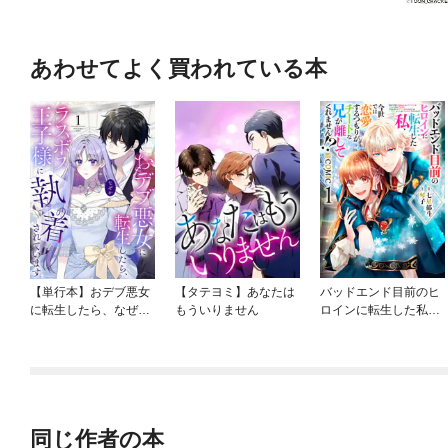
あわせてよく買われている本
【単行本】おデブ悪女
【タテヨミ】あなたは
バッドエンド目前のヒ
に転生したら、なぜか
もういりません
ロインに転生した私、
ラスボス王子様に執着
今世では恋愛するつも
されています
りがチートな兄が離し
てくれません！？@C
OMIC
同じ作者の本