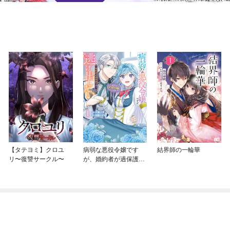
【タテヨミ】クロユ
病弱な悪役令嬢です
結界師の一輪華
リ〜復讐サークル〜
が、婚約者が過保護す
ぎて逃げ出したい(私た
ち犬猿の仲でしたよ
ね！？)