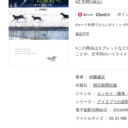
2,530
(税込)
ポイ
23
pt
獲得
dカード利用でさらにポイント+2
返品不可
※この商品はタブレットなど
ことや、文字列のハイライト
に生きる動物たちとアイヌ民
シャチ……、共生する人たち
著者
伊藤健次
出版社
朝日新聞出版
ジャンル
エッセイ・随筆
シリーズ
アイヌプリの原
電子版配信開始日
2016/09
ファイルサイズ
55.41 MB