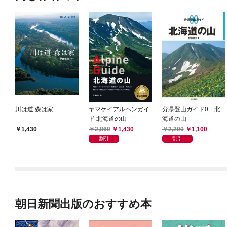
川は道 森は家
ヤマケイアルペンガイ
分県登山ガイド0 北
ド 北海道の山
海道の山
2,860
1,430
2,200
1,100
1,430
割引
割引
朝日新聞出版のおすすめ本