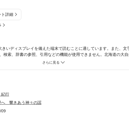
ント詳細
%
大きいディスプレイを備えた端末で読むことに適しています。また、文
、検索、辞書の参照、引用などの機能が使用できません。北海道の大自
族の自然観をテーマにした写真文集。草原に佇むキツネ、熊、フクロウ
が映し出された一冊は、北の大地のまだ見ぬ神々しい美しさを見せてく
・紀行
野へ 響きあう神々の謡
/09