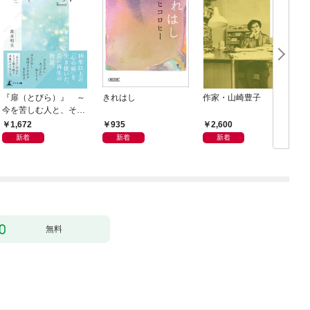
『扉（とびら）』 ～
きれはし
作家・山崎豊子
今を苦しむ人と、その
ご家族、そして「あな
1,672
935
2,600
た」へ～
新着
新着
新着
無料