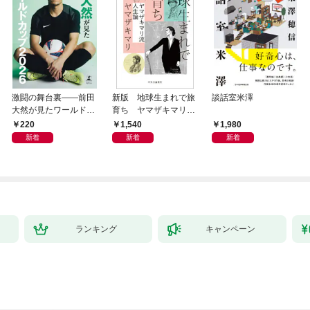
激闘の舞台裏――前田
新版 地球生まれで旅
談話室米澤
大然が見たワールドカ
育ち ヤマザキマリ流
ップ2026
人生論
220
1,540
1,980
新着
新着
新着
ランキング
キャンペーン