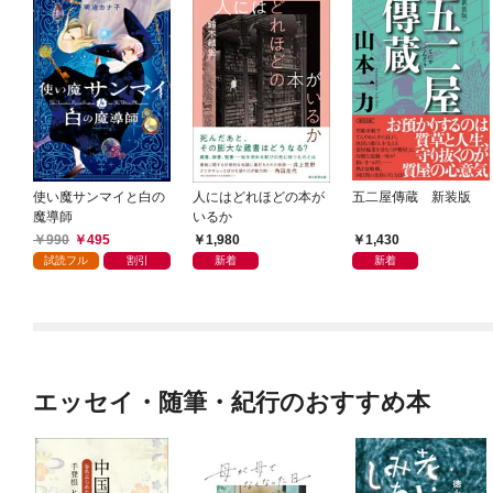
使い魔サンマイと白の
人にはどれほどの本が
五二屋傳蔵 新装版
魔導師
いるか
990
495
1,980
1,430
試読フル
割引
新着
新着
エッセイ・随筆・紀行のおすすめ本