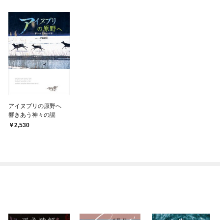
アイヌプリの原野へ
響きあう神々の謡
2,530