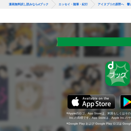
漫画無料試し読みならdブック
エッセイ・随筆・紀行
アイヌプリの原野へ 響
Appleのロゴ、App Storeは、米国もしくはそ
Inc.の商標です。App Storeは、Apple In
Google Play および Google Play ロゴは Go