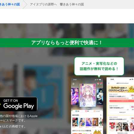
きあう神々の謡
アイヌプリの原野へ 響きあう神々の謡
アプリならもっと便利で快適に！
の他の国や地域におけるApple
c.のサービスマークです。
ogle LLC の商標です。