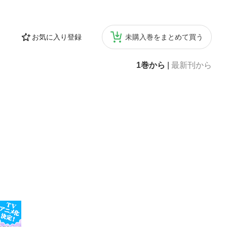
お気に入り登録
未購入巻をまとめて買う
1巻から
|
最新刊から