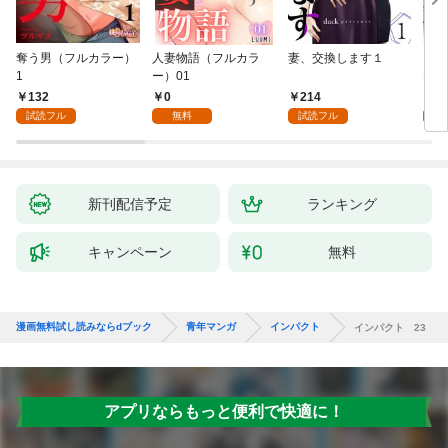
奪う男（フルカラー）
人妻物語（フルカラ
妻、交換します１
ごめ
1
ー）01
ない
132
0
214
1
試読フル
無料
試読フル
試
新刊配信予定
ランキング
キャンペーン
無料
漫画無料試し読みならdブック
青年マンガ
インパクト
インパクト 23
アプリならもっと便利で快適に！