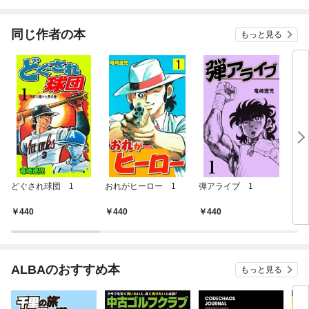
同じ作者の本
もっと見る
どぐされ球団 1
おれがヒーロー 1
弾アライブ 1
ウォ
440
440
440
4
ALBAのおすすめ本
もっと見る