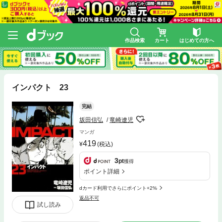
作品検索
カート
はじめての方へ
インパクト 23
完結
坂田信弘
竜崎遼児
マンガ
419
(税込)
3
pt
獲得
ポイント詳細
dカード利用でさらにポイント+2%
返品不可
試し読み