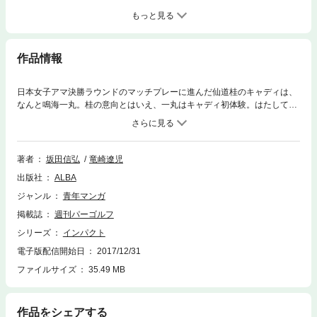
もっと見る
作品情報
日本女子アマ決勝ラウンドのマッチプレーに進んだ仙道桂のキャディは、
なんと鳴海一丸。桂の意向とはいえ、一丸はキャディ初体験。はたしてこ
の急造コンビでどこまで勝ち進めるのか？ 決勝ラウンド1回戦は、あの
力石の娘・美香。熱戦開始！！
著者
坂田信弘
竜崎遼児
出版社
ALBA
ジャンル
青年マンガ
掲載誌
週刊パーゴルフ
シリーズ
インパクト
電子版配信開始日
2017/12/31
ファイルサイズ
35.49 MB
作品をシェアする