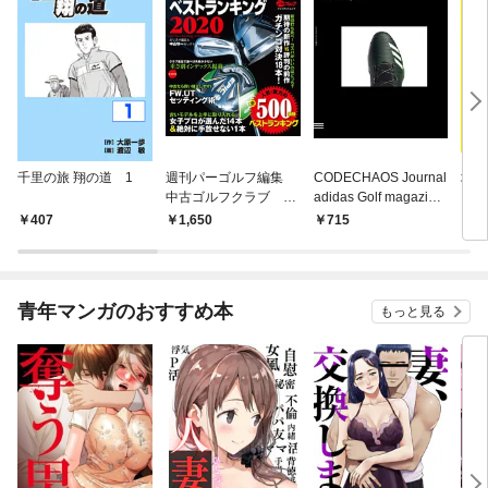
千里の旅 翔の道 1
週刊パーゴルフ編集
CODECHAOS Journal
増刊
中古ゴルフクラブ ベ
adidas Golf magazine
ュー
ストランキング2020
増刊アルバトロス・ビ
ラブ
407
1,650
715
7
ュー2020年5月16日号
青年マンガのおすすめ本
もっと見る