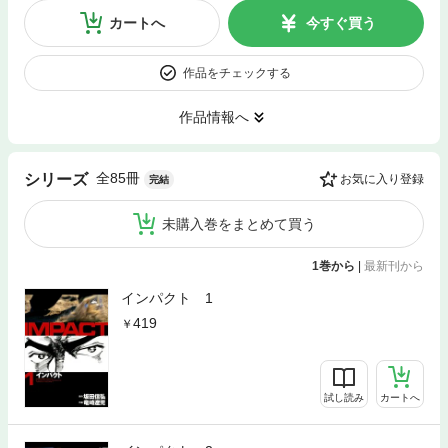
カートへ
今すぐ買う
作品をチェックする
作品情報へ
全85冊
シリーズ
お気に入り登録
完結
未購入巻をまとめて買う
1巻から
|
最新刊から
インパクト 1
419
試し読み
カートへ