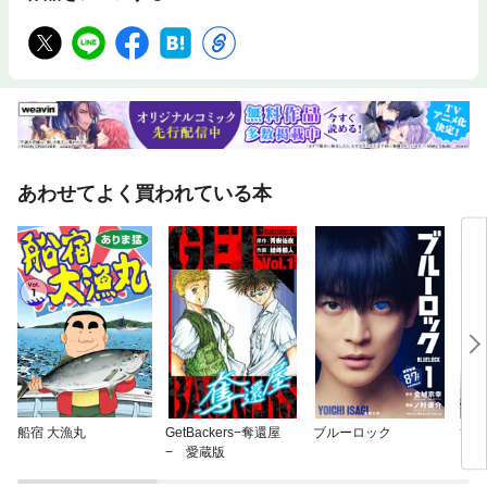
あわせてよく買われている本
船宿 大漁丸
GetBackers−奪還屋
ブルーロック
ひか
− 愛蔵版