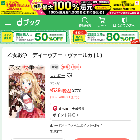
作品検索
カート
はじめての方へ
乙女戦争 ディーヴチー・ヴァールカ (１)
完結
無料
割引
大西巷一
マンガ
539
(税込)
770
(2026/08/31まで)
4
pt
獲得
ポイント詳細
dカード利用でさらにポイント+2%
返品不可