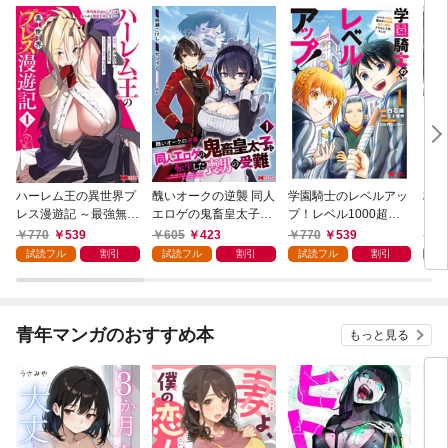
ハーレム王の異世界プ
醜いオークの逆襲 同人
学園騎士のレベルアッ
村人
レス漫遊記 ～最強無双
エロゲの鬼畜皇太子に
プ！レベル1000超え
ライ
のおじさんはあらゆる
転生した喪男の受難
の転生者、落ちこぼれ
770
539
605
423
770
539
7
種族を嫁にする～（コ
（コミック） 1
クラスに入学。そし
試読フル
割引
試読フル
割引
試読フル
割引
試
ミック） 1
て、（コミック） 1
青年マンガのおすすめ本
もっと見る