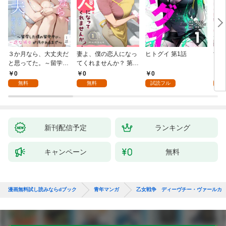
３か月なら、大丈夫だ
妻よ、僕の恋人になっ
ヒトグイ 第1話
世界
と思ってた。～留学し
てくれませんか？ 第1
レベ
た僕の留守中に、一途
話
0
0
0
0
な彼女が汚されるまで
無料
無料
試読フル
～ 1話
新刊配信予定
ランキング
キャンペーン
無料
漫画無料試し読みならdブック
青年マンガ
乙女戦争 ディーヴチー・ヴァールカ