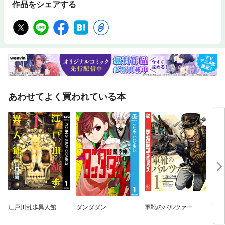
作品をシェアする
あわせてよく買われている本
江戸川乱歩異人館
ダンダダン
軍靴のバルツァー
百鬼