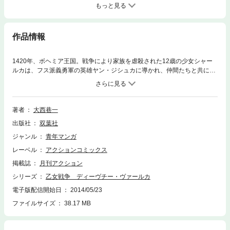
もっと見る
作品情報
1420年、ボヘミア王国。戦争により家族を虐殺された12歳の少女シャー
ルカは、フス派義勇軍の英雄ヤン・ジシュカに導かれ、仲間たちと共に反
カトリックの戦いに身を投じていく。15世紀、中央ヨーロッパで起こり
「宗教改革」の端緒となった「フス戦争」をモチーフに、少女の視点で、
史実に基づいた凄惨な戦争を描く歴史巨編!!
著者
大西巷一
出版社
双葉社
ジャンル
青年マンガ
レーベル
アクションコミックス
掲載誌
月刊アクション
シリーズ
乙女戦争 ディーヴチー・ヴァールカ
電子版配信開始日
2014/05/23
ファイルサイズ
38.17 MB