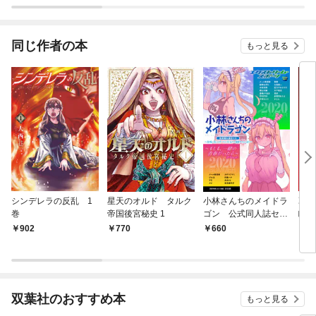
同じ作者の本
もっと見る
シンデレラの反乱 1
星天のオルド タルク
小林さんちのメイドラ
乙女
巻
帝国後宮秘史 1
ゴン 公式同人誌セッ
瞳の
ト～制服で恋！スポー
902
770
660
7
ツで汗！全力で青春や
っちゃうよ！！～【お
まけ漫画付き】
双葉社のおすすめ本
もっと見る