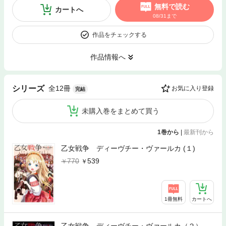
無料で読む
カートへ
08/31まで
作品をチェックする
作品情報へ
全12冊
シリーズ
お気に入り登録
完結
未購入巻をまとめて買う
1巻から
|
最新刊から
乙女戦争 ディーヴチー・ヴァールカ (１)
770
539
1冊無料
カートへ