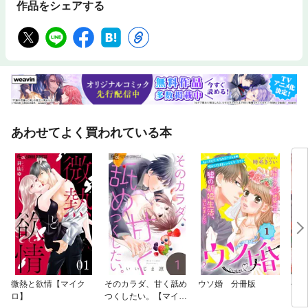
作品をシェアする
あわせてよく買われている本
微熱と欲情【マイク
そのカラダ、甘く舐め
ウソ婚 分冊版
今日
ロ】
つくしたい。【マイク
（仮