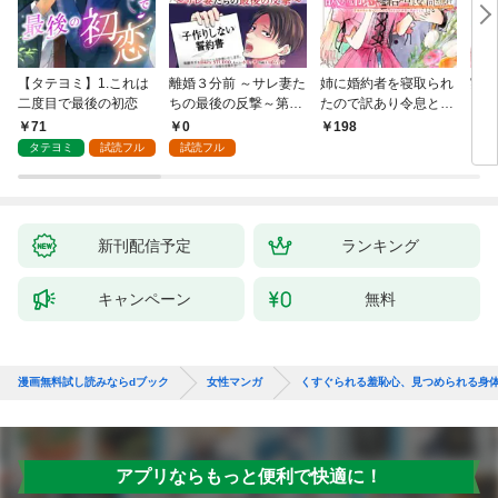
【タテヨミ】1.これは
離婚３分前 ～サレ妻た
姉に婚約者を寝取られ
実は
二度目で最後の初恋
ちの最後の反撃～第1
たので訳あり令息と結
した
話
婚して辺境へと向かい
から
71
0
198
2
ます ～苦労の先に待っ
（1
タテヨミ
試読フル
試読フル
ていたのは、まさかの
溺愛と幸せでした～
【分冊版】 1
新刊配信予定
ランキング
キャンペーン
無料
漫画無料試し読みならdブック
女性マンガ
くすぐられる羞恥心、見つめられる身
アプリならもっと便利で快適に！