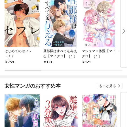
はじめてのセフレ
旦那様はすべてを与え
マシュマロ体温【マイ
信長
（１）
る【マイクロ】（１）
クロ】（１）
759
121
121
7
女性マンガのおすすめ本
もっと見る