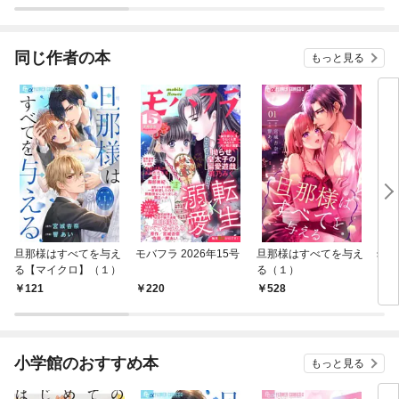
ロ】
同じ作者の本
もっと見る
旦那様はすべてを与え
モバフラ 2026年15号
旦那様はすべてを与え
幼な
る【マイクロ】（１）
る（１）
（１
121
220
528
5
小学館のおすすめ本
もっと見る