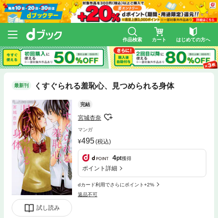
作品検索
カート
はじめての方へ
くすぐられる羞恥心、見つめられる身体
最新刊
完結
宮城杏奈
マンガ
495
(税込)
4
pt
獲得
ポイント詳細
dカード利用でさらにポイント+2%
返品不可
試し読み