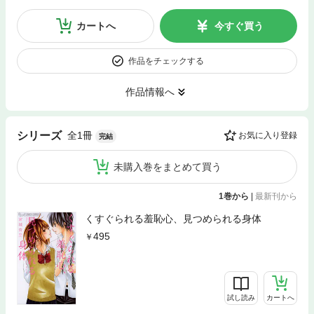
カートへ
今すぐ買う
作品をチェックする
作品情報へ
全1冊
シリーズ
お気に入り登録
完結
未購入巻をまとめて買う
1巻から
|
最新刊から
くすぐられる羞恥心、見つめられる身体
495
試し読み
カートへ