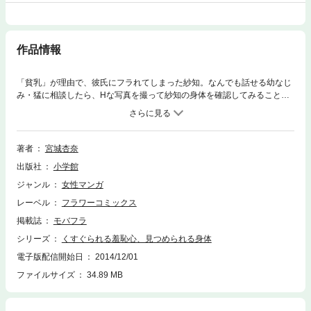
作品情報
「貧乳」が理由で、彼氏にフラれてしまった紗知。なんでも話せる幼なじ
み・猛に相談したら、Hな写真を撮って紗知の身体を確認してみること
に！その日から、誰にも言えない秘密の撮影会が始まった…！？猛のこと
なんてなんとも思っていなかったのに、紗知は身体の奥からあふれる熱さ
を止められなくて…？
著者
宮城杏奈
出版社
小学館
ジャンル
女性マンガ
レーベル
フラワーコミックス
掲載誌
モバフラ
シリーズ
くすぐられる羞恥心、見つめられる身体
電子版配信開始日
2014/12/01
ファイルサイズ
34.89 MB