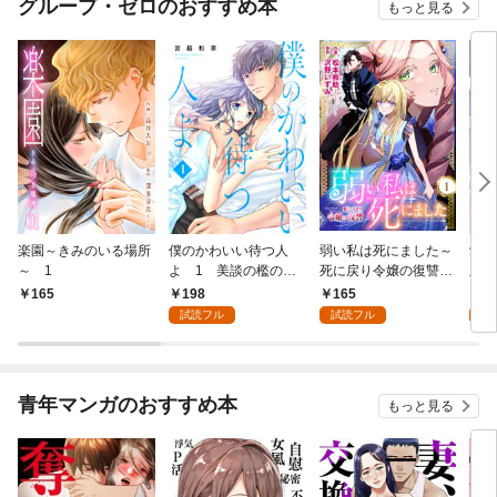
グループ・ゼロのおすすめ本
もっと見る
楽園～きみのいる場所
僕のかわいい待つ人
弱い私は死にました～
愛し
～ 1
よ 1 美談の檻のな
死に戻り令嬢の復讐
版】
か
～ 1
198
165
4
165
試読フル
試読フル
試
青年マンガのおすすめ本
もっと見る