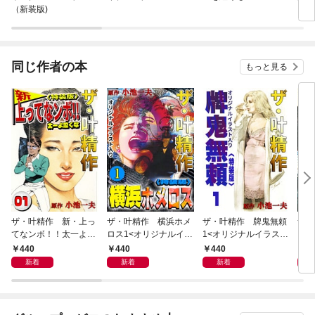
（新装版)
同じ作者の本
もっと見る
ザ・叶精作 新・上っ
ザ・叶精作 横浜ホメ
ザ・叶精作 牌鬼無頼
ザ・
てなンボ！！太一よ泣
ロス1<オリジナルイラ
1<オリジナルイラスト
くま
くな1<特装版>
スト入り特装版>
入り特装版>
ラス
440
440
440
4
新着
新着
新着