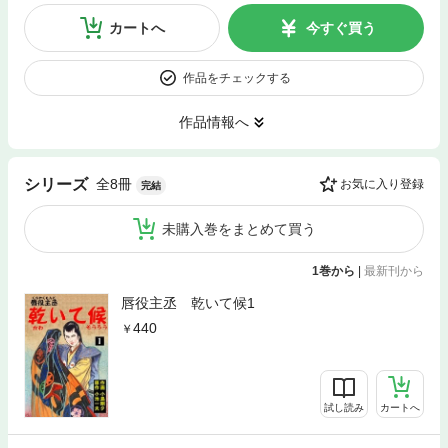
カートへ
今すぐ買う
作品をチェックする
作品情報へ
全8冊
シリーズ
お気に入り登録
完結
未購入巻をまとめて買う
1巻から
|
最新刊から
唇役主丞 乾いて候1
440
試し読み
カートへ