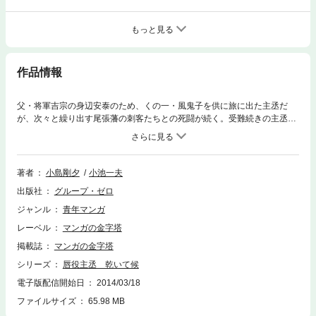
もっと見る
作品情報
父・将軍吉宗の身辺安泰のため、くの一・風鬼子を供に旅に出た主丞だ
が、次々と繰り出す尾張藩の刺客たちとの死闘が続く。受難続きの主丞の
前に現われる新たな刺客、霞流闇撃ちの達者とは!?収録作「背越しの殺気
漬け」ほか「微塵御膳（みじんごぜ）」「身も世も霰（あられ）」「風姿
花露（かぜのすがたはなのつゆ）」「終り宿」の全5話を収録。
著者
小島剛夕
小池一夫
出版社
グループ・ゼロ
ジャンル
青年マンガ
レーベル
マンガの金字塔
掲載誌
マンガの金字塔
シリーズ
唇役主丞 乾いて候
電子版配信開始日
2014/03/18
ファイルサイズ
65.98 MB