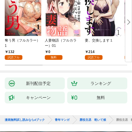
奪う男（フルカラー）
人妻物語（フルカラ
妻、交換します１
ごめ
1
ー）01
ない
132
0
214
1
試読フル
無料
試読フル
試
新刊配信予定
ランキング
キャンペーン
無料
漫画無料試し読みならdブック
青年マンガ
唇役主丞 乾いて候
唇役主丞 