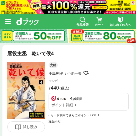
作品検索
カート
はじめての方へ
唇役主丞 乾いて候4
完結
小島剛夕
小池一夫
マンガ
440
(税込)
4
pt
獲得
ポイント詳細
dカード利用でさらにポイント+2%
返品不可
試し読み