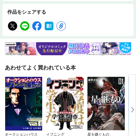
作品をシェアする
あわせてよく買われている本
オークションハウス
イブニング
星を継ぐもの
完全