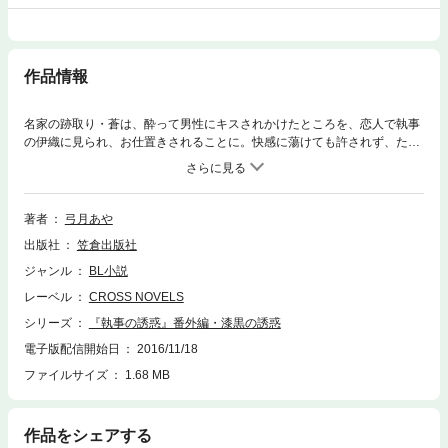
作品情報
名家の跡取り・蒼は、酔って男性にキスされかけたところを、恋人で執事
の伊織に見られ、お仕置きされることに。快感に蕩けても許されず、ただ
教えられるまま淫らに腰を揺らし続け――。伊織と親友（？）葛城の妖し
い学生時代・隠された伊織の心の闇・蒼の意外な趣味にまつわる伊織のシ
ョタ萌え大暴露などの短編をプラスした商業未収録作品集、ついに電子書
籍に登場！
著者
弓月あや
出版社
笠倉出版社
ジャンル
BL小説
レーベル
CROSS NOVELS
シリーズ
『執事の誘惑』番外編・漆黒の誘惑
電子版配信開始日
2016/11/18
ファイルサイズ
1.68 MB
作品をシェアする