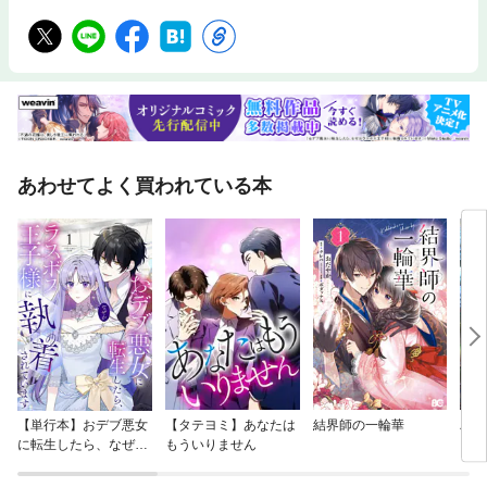
あわせてよく買われている本
【単行本】おデブ悪女
【タテヨミ】あなたは
結界師の一輪華
バッ
に転生したら、なぜか
もういりません
ロイ
ラスボス王子様に執着
今世
されています
りが