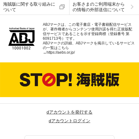
海賊版に関する取り組みに
お客さまのご利用端末から
ついて
の情報の外部送信について
ABJマークは、この電子書店・電子書籍配信サービス
が、著作権者からコンテンツ使用許諾を得た正規版配
信サービスであることを示す登録商標（登録番号 第
6091713号）です。
ABJマークの詳細、ABJマークを掲示しているサービス
の一覧はこちら
→
https://aebs.or.jp/
dアカウントを発行する
dアカウントログイン