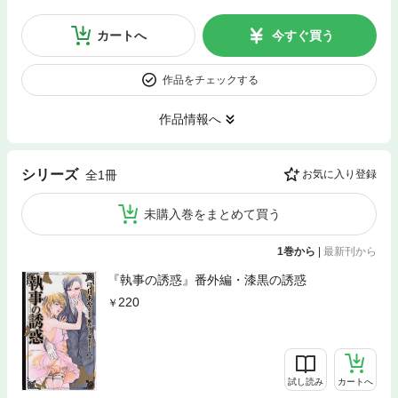
カートへ
今すぐ買う
作品をチェックする
作品情報へ
シリーズ
全1冊
お気に入り登録
未購入巻をまとめて買う
1巻から
|
最新刊から
『執事の誘惑』番外編・漆黒の誘惑
220
試し読み
カートへ