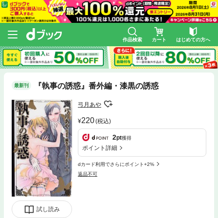
作品検索
カート
はじめての方へ
『執事の誘惑』番外編・漆黒の誘惑
最新刊
弓月あや
220
(税込)
2
pt
獲得
ポイント詳細
dカード利用でさらにポイント+2%
返品不可
試し読み