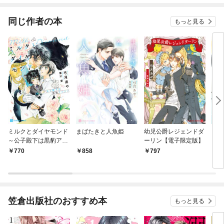
てく
OMI
同じ作者の本
もっと見る
ミルクとダイヤモンド
まばたきと人魚姫
幼児公爵レジェンドダ
うつ
～公子殿下は黒豹アル
ーリン【電子限定版】
ファ～
770
858
797
7
笠倉出版社のおすすめ本
もっと見る