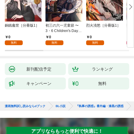
銅銭龕世［分冊版1］
初三の六一児童節 〜
烈火澆愁［分冊版1］
刑事
3・6 Children's Day fo
r You〜［分冊版1］
0
0
0
6
無料
無料
無料
新刊配信予定
ランキング
キャンペーン
無料
漫画無料試し読みならdブック
BL小説
『執事の誘惑』番外編・漆黒の誘惑
アプリならもっと便利で快適に！