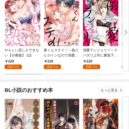
やらしい恋しかできな
蒼くんステイ！～負け
溺愛ランジェリー～ス
死に
い【分冊版】 1話
ヒロインなので溺愛に
パダリ上司に勝負下着
が毎
は不慣れです！？～
を見られたら淫靡な恋
れる
220
220
220
8
【分冊版】 1話
が始まった～【分冊
って
試読フル
試読フル
試読フル
版】 1話
BL小説のおすすめ本
もっと見る