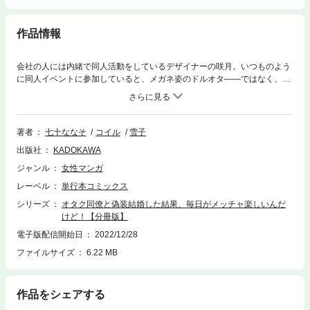
作品情報
会社の人には内緒で同人活動をしているデザイナーの咲月。いつものよう
に同人イベントに参加していると、メガネ姿のドルオタ――ではなく、同
僚の男性社員・滝本さんが！しかも突然プロポーズ!?普通の社会人として
働きながら、プライベートでは趣味を満喫している咲月と滝本さん。そん
な共通点がある二人の結婚生活が楽しくないわけない！超打算的な咲月
と、打算の顔して実は――な滝本さんの偽装結婚のお話。分冊版第2弾。※
著者
七十ななそ
コイル
雪子
本作品は単行本を分割したもので、本編内容は同一のものとなります。重
出版社
KADOKAWA
複購入にご注意ください。
ジャンル
女性マンガ
レーベル
単行本コミックス
シリーズ
オタク同僚と偽装結婚した結果、毎日がメッチャ楽しいんだ
けど！【分冊版】
電子版配信開始日
2022/12/28
ファイルサイズ
6.22 MB
作品をシェアする