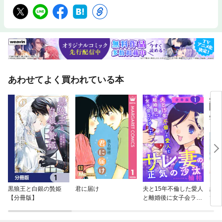
あわせてよく買われている本
黒狼王と白銀の贄姫
君に届け
夫と15年不倫した愛人
終電
【分冊版】
と離婚後に女子会ラン
て 
チしたサレ妻の正気の
沙汰【分冊版】