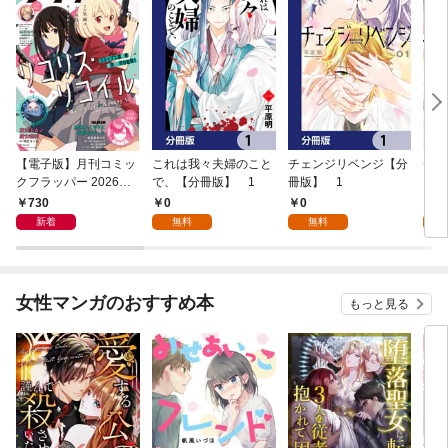
【電子版】月刊コミッ
これは我々夫婦のこと
チェンジリベンジ【分
チェ
クフラッパー 2026年9
で、【分冊版】 1
冊版】 1
月号
730
0
0
7
新着
無料
無料
試
女性マンガのおすすめ本
もっと見る