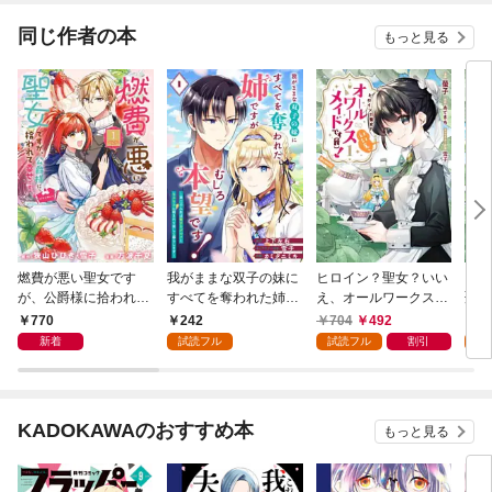
同じ作者の本
もっと見る
燃費が悪い聖女です
我がままな双子の妹に
ヒロイン？聖女？いい
【単
が、公爵様に拾われて
すべてを奪われた姉で
え、オールワークスメ
聖女
幸せです！（ごはん的
すが、むしろ本望で
イドです（誇）！@C
ワー
770
242
704
492
0
に♪）（コミック） 1
す！～第二の人生は愛
OMIC 第1巻
（誇
新着
試読フル
試読フル
割引
巻
するグルメともふもふ
話
に囲まれて楽しく暮ら
します～【分冊版】 1
KADOKAWAのおすすめ本
もっと見る