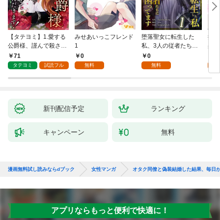
【タテヨミ】1.愛する
みせあいっこフレンド
堕落聖女に転生した
授か
公爵様、謹んで殺させ
1
私、3人の従者たちに
身籠
ていただきます！
抱かれて困ってます 第
して
71
0
0
2
1話
タテヨミ
試読フル
無料
無料
試
新刊配信予定
ランキング
キャンペーン
無料
漫画無料試し読みならdブック
女性マンガ
オタク同僚と偽装結婚した結果、毎日
アプリならもっと便利で快適に！