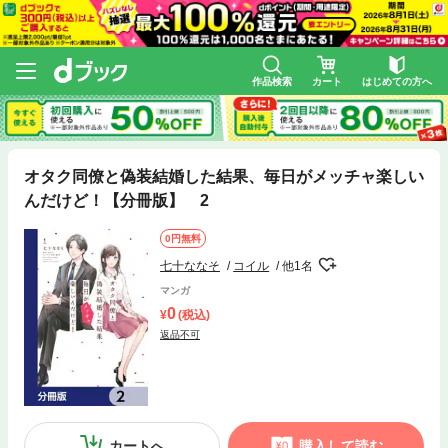
作品検索
カート
はじめての方へ
オタク同僚と偽装結婚した結果、毎日がメッチャ楽しい
んだけど！【分冊版】 2
0円無料
七十ななそ
コイル
他1名
マンガ
0
(税込)
返品不可
カートへ
購入して読む