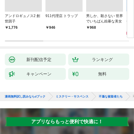
アンドロギュノス2 創
911代理店 トラップ
男しか、殺さない 世界
スー
世因子
でいちばん凶暴な美女
件〈
9
￥1,776
￥946
￥968
新刊配信予定
ランキング
キャンペーン
無料
漫画無料試し読みならdブック
ミステリー・サスペンス
不遜な被疑者たち
アプリならもっと便利で快適に！