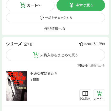
カートへ
今すぐ買う
作品をチェックする
作品情報へ
シリーズ
全1冊
お気に入り登録
未購入巻をまとめて買う
1巻から
|
最新刊から
不遜な被疑者たち
555
試し読み
カートへ