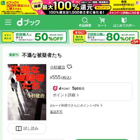
作品検索
カート
はじめての方へ
不遜な被疑者たち
最新刊
小杉健治
555
(税込)
5
pt
獲得
ポイント詳細
dカード利用でさらにポイント+2%
返品不可
試し読み