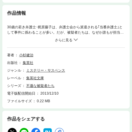
作品情報
30歳の若き弁護士･梶原藤子は、弁護士会から派遣される｢当番弁護士｣と
して事件に係わることが多い。だが、被疑者たちは、なぜか誰もが担当の
彼女に真実を言おうとしない。そんな”不遜な”被疑者たち、そして、一筋
縄では行かない事件。苦闘する藤子の力強い味方とは――? 下町生まれの
熱血女性弁護士の仕事と恋を描く、人情味あふれる異色の連作ミステリ
ー。
著者
小杉健治
出版社
集英社
ジャンル
ミステリー・サスペンス
レーベル
集英社文庫
シリーズ
不遜な被疑者たち
電子版配信開始日
2013/12/10
ファイルサイズ
0.22 MB
作品をシェアする