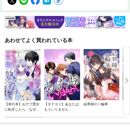
あわせてよく買われている本
【単行本】おデブ悪女
【タテヨミ】あなたは
結界師の一輪華
バッ
に転生したら、なぜか
もういりません
ロイ
ラスボス王子様に執着
今世
されています
りが
てく