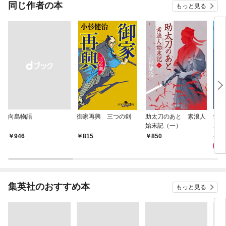
OMI
同じ作者の本
もっと見る
向島物語
御家再興 三つの剣
助太刀のあと 素浪人
栄次
始末記（一）
三味
7
￥946
815
850
集英社のおすすめ本
もっと見る