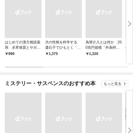
はじめての漢方相談薬
犬の性格を科学する
為替介入とは何か 20
大江
局 水草体質とサボテ
遺伝子でひもとく「最
0兆円規模「外為特
学と
ン体質
良の友」の進化
会」が生まれた謎
から
￥990
￥1,375
￥1,320
￥1,
ミステリー・サスペンスのおすすめ本
もっと見る