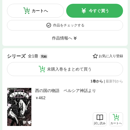
カートへ
今すぐ買う
作品をチェックする
作品情報へ
全1冊
シリーズ
お気に入り登録
完結
未購入巻をまとめて買う
1巻から
|
最新刊から
西の国の物語 ペルシア神話より
462
試し読み
カートへ