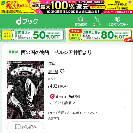
作品検索
カート
はじめての方へ
西の国の物語 ペルシア神話より
最新刊
完結
諏訪緑
マンガ
462
(税込)
4
pt
獲得
ポイント詳細
dカード利用でさらにポイント+2%
返品不可
試し読み