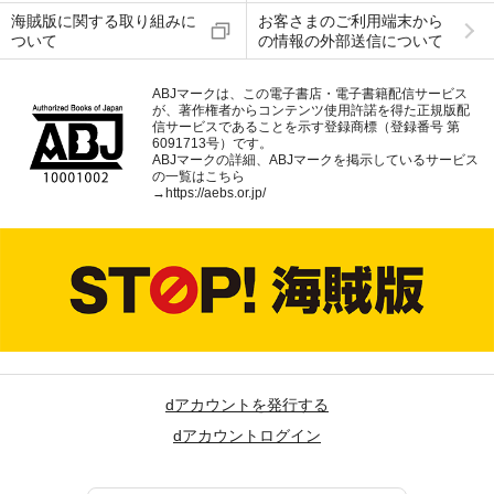
海賊版に関する取り組みに
お客さまのご利用端末から
ついて
の情報の外部送信について
ABJマークは、この電子書店・電子書籍配信サービス
が、著作権者からコンテンツ使用許諾を得た正規版配
信サービスであることを示す登録商標（登録番号 第
6091713号）です。
ABJマークの詳細、ABJマークを掲示しているサービス
の一覧はこちら
→
https://aebs.or.jp/
dアカウントを発行する
dアカウントログイン