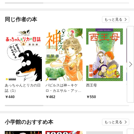
同じ作者の本
もっと見る
あっちゃんとリカの日
パピルスは神～キケ
西王母
玄奘
誌（1）
ロ・カエサル・アッテ
う 
ィクスの記～
440
462
550
5
小学館のおすすめ本
もっと見る