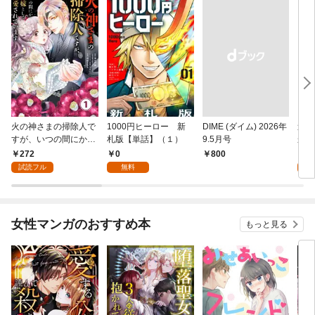
火の神さまの掃除人で
1000円ヒーロー 新
DIME (ダイム) 2026年
追放
すが、いつの間にか花
札版【単話】（１）
9.5月号
かつ
嫁として溺愛されてい
まへ
272
0
1
￥800
ます【単話】（１）
れで
試読フル
無料
試
（１
女性マンガのおすすめ本
もっと見る