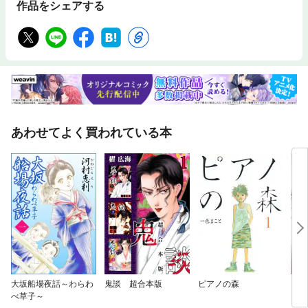
作品をシェアする
あわせてよく買われている本
大坂船場夜話～わらわ
鬼談 超合本版
ピアノの森
［新
べ草子～