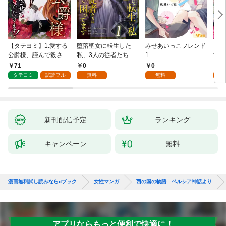
【タテヨミ】1.愛する
堕落聖女に転生した
みせあいっこフレンド
火の
公爵様、謹んで殺させ
私、3人の従者たちに
1
すが
ていただきます！
抱かれて困ってます 第
嫁と
71
0
0
2
1話
ます
タテヨミ
試読フル
無料
無料
試
新刊配信予定
ランキング
キャンペーン
無料
漫画無料試し読みならdブック
女性マンガ
西の国の物語 ペルシア神話より
アプリならもっと便利で快適に！