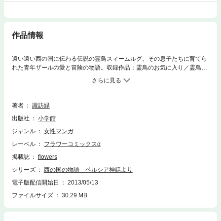
作品情報
遠い遠い西の国に伝わる伝説の霊鳥スィームルグ。その息子たちに育てら
れた青年ザールの愛と冒険の物語。収録作品：霊鳥のお気に入り／霊鳥は
大いそがし（前後編）／ヨナの受難
著者
諏訪緑
出版社
小学館
ジャンル
女性マンガ
レーベル
フラワーコミックスα
掲載誌
flowers
シリーズ
西の国の物語 ペルシア神話より
電子版配信開始日
2013/05/13
ファイルサイズ
30.29 MB