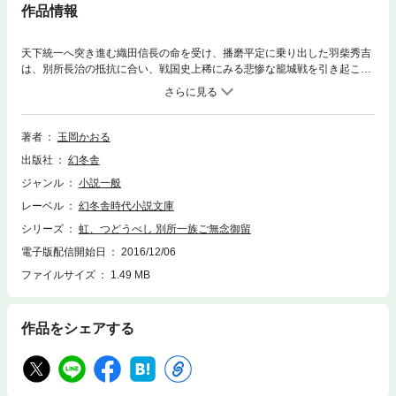
作品情報
天下統一へ突き進む織田信長の命を受け、播磨平定に乗り出した羽柴秀吉
は、別所長治の抵抗に合い、戦国史上稀にみる悲惨な籠城戦を引き起こ
す。その最中、終戦工作のため秘かに城中へ送り込まれていた女間者の希
久は悲惨を極める戦況を前に究極の選択を迫られる――。絶望の淵に射し
込んだ一条の光を哀感溢れる筆致で描く著者渾身の歴史ロマン。
著者
玉岡かおる
出版社
幻冬舎
ジャンル
小説一般
レーベル
幻冬舎時代小説文庫
シリーズ
虹、つどうべし 別所一族ご無念御留
電子版配信開始日
2016/12/06
ファイルサイズ
1.49 MB
作品をシェアする