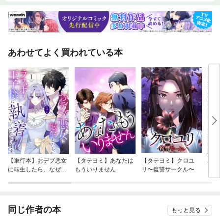
あわせてよく買われている本
【単行本】おデブ悪女
【タテヨミ】あなたは
【タテヨミ】クロユ
バッ
に転生したら、なぜか
もういりません
リ〜復讐サークル〜
ロイ
ラスボス王子様に執着
今世
されています
りが
てく
OMI
同じ作者の本
もっと見る