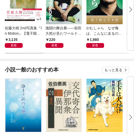
佐藤大樹 2nd写真集『I
激闘の舞台裏――前田
がむしゃら なぜ俺
千夏
n Motion』【電子限定
大然が見たワールドカ
は、こんなに走るのか
捕物
動画特典付き】
ップ2026
——。【電子限定合本
3,135
220
1,980
7
版】
新着
新着
新着
小説一般のおすすめ本
もっと見る