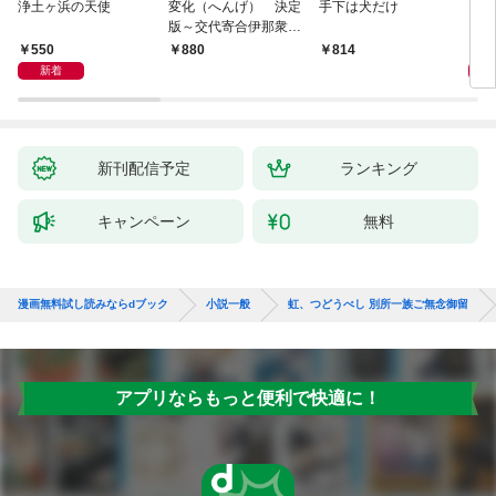
浄土ヶ浜の天使
変化（へんげ） 決定
手下は犬だけ
マリ
版～交代寄合伊那衆異
聞（1）～
550
1,
880
814
新着
新刊配信予定
ランキング
キャンペーン
無料
漫画無料試し読みならdブック
小説一般
虹、つどうべし 別所一族ご無念御留
アプリならもっと便利で快適に！