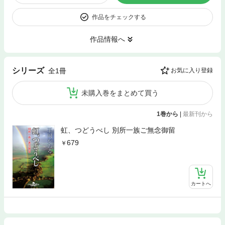
作品をチェックする
作品情報へ
シリーズ
全1冊
お気に入り登録
未購入巻をまとめて買う
1巻から
|
最新刊から
虹、つどうべし 別所一族ご無念御留
679
カートへ