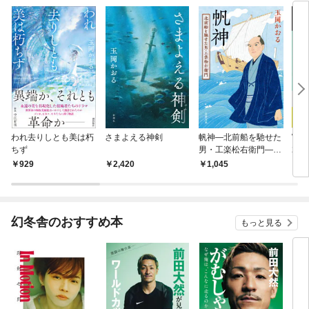
われ去りしとも美は朽
さまよえる神剣
帆神—北前船を馳せた
We
ちず
男・工楽松右衛門—
22
（新潮文庫）
929
2,420
1,045
5
幻冬舎のおすすめ本
もっと見る