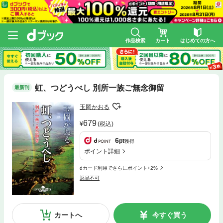
作品検索
カート
はじめての方へ
虹、つどうべし 別所一族ご無念御留
最新刊
玉岡かおる
679
(税込)
6
pt
獲得
ポイント詳細
dカード利用でさらにポイント+2%
返品不可
カートへ
今すぐ買う