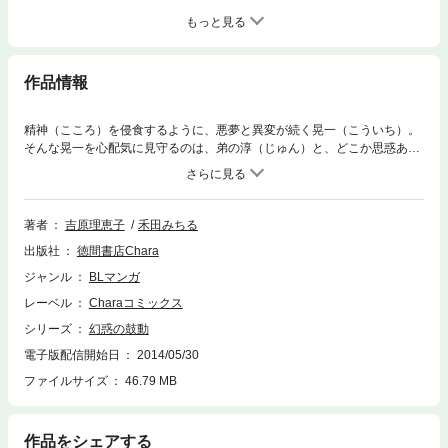
もっと見る
作品情報
精神（こころ）を侵食するように、悪夢と異変が続く晃一（こういち）。
そんな晃一を心配気に見守るのは、弟の淳（じゅん）と、どこか思惑あり
気なクラスメートの塔谷（とうや）。一方、淳に過剰な執着をみせる親友
の神生（かみお）は、敵意も露（あらわ）に邪魔な存在・晃一の前に現れ
るが、その手に触れた瞬間、二人の意識は融合して!? ──晃一の中で、何
者かが確実に目を覚ます…。
著者
吉原理恵子
禾田みちる
出版社
徳間書店Chara
ジャンル
BLマンガ
レーベル
Charaコミックス
シリーズ
幻惑の鼓動
電子版配信開始日
2014/05/30
ファイルサイズ
46.79 MB
作品をシェアする