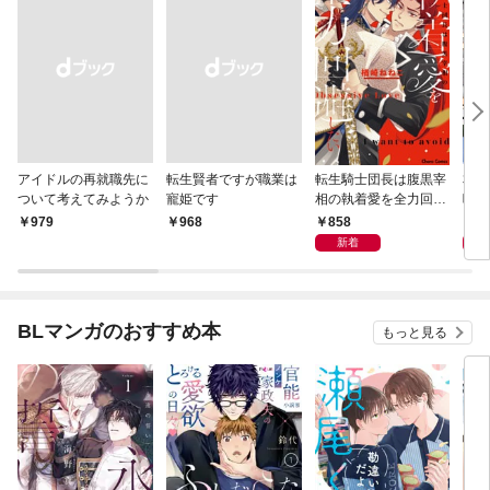
アイドルの再就職先に
転生賢者ですが職業は
転生騎士団長は腹黒宰
本郷
ついて考えてみようか
寵姫です
相の執着愛を全力回避
味が
したい【SS付き電子
電子
858
8
￥979
￥968
限定版】
新着
BLマンガのおすすめ本
もっと見る