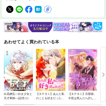
あわせてよく買われている本
白花繚乱—白き少女と
【タテヨミ】あんた私
【タテヨミ】旦那様、
黄泉
天才軍師—(話売り)
のことを好きだった
今世は死んだら許しま
の？
せん