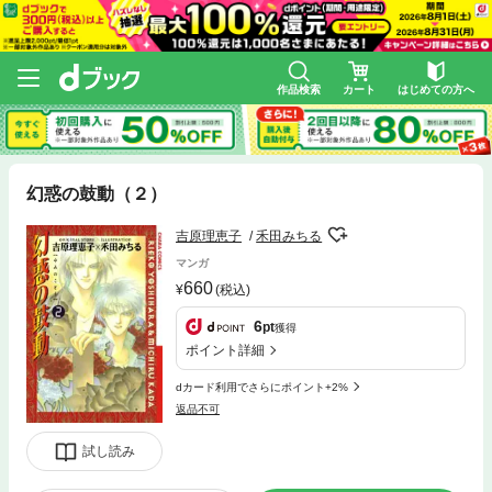
作品検索
カート
はじめての方へ
幻惑の鼓動（２）
吉原理恵子
禾田みちる
マンガ
660
(税込)
6
pt
獲得
ポイント詳細
dカード利用でさらにポイント+2%
返品不可
試し読み