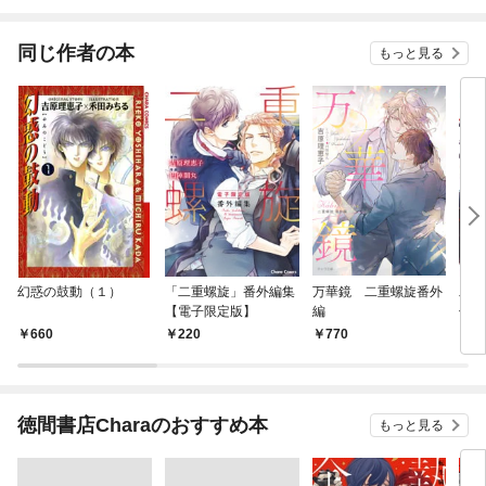
同じ作者の本
もっと見る
幻惑の鼓動（１）
「二重螺旋」番外編集
万華鏡 二重螺旋番外
二重
【電子限定版】
編
付き
660
220
770
6
徳間書店Charaのおすすめ本
もっと見る