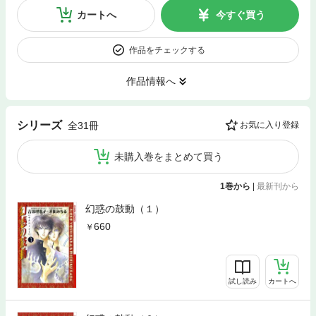
カートへ
今すぐ買う
作品をチェックする
作品情報へ
シリーズ
全31冊
お気に入り登録
未購入巻をまとめて買う
1巻から
|
最新刊から
幻惑の鼓動（１）
660
試し読み
カートへ