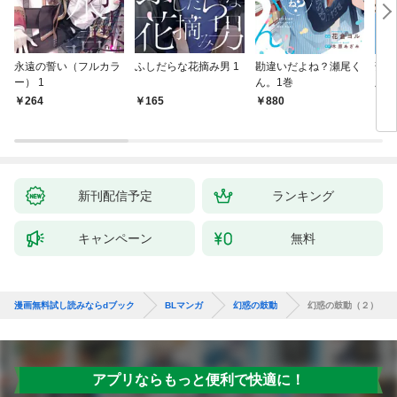
永遠の誓い（フルカラ
ふしだらな花摘み男 1
勘違いだよね？瀬尾く
薄明
ー） 1
ん。1巻
版】
264
165
880
8
新刊配信予定
ランキング
キャンペーン
無料
漫画無料試し読みならdブック
BLマンガ
幻惑の鼓動
幻惑の鼓動（２）
アプリならもっと便利で快適に！