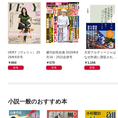
VERY（ヴェリィ） 20
週刊女性自身 2026年8
大宮アルディージャは
26年9月号
月18・25日合併号
なぜ外資に買収された
のか？～日本サッカー
860
579
1,166
とスポーツビジネスに
新着
新着
新着
起きた「革命」～
小説一般のおすすめ本