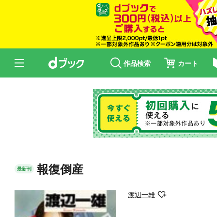
作品検索
カート
報復倒産
最新刊
渡辺一雄