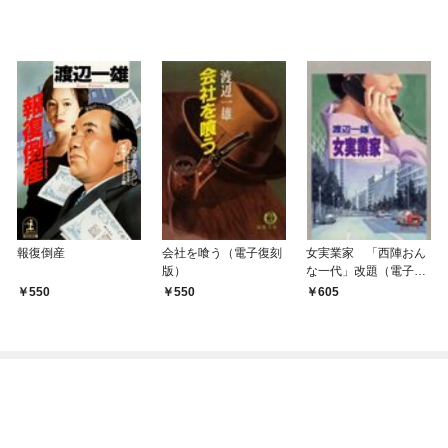
報復倒産
会社を喰う（電子復刻
女実業家 「西陣おん
版）
な一代」改題（電子復
刻版）
550
550
605