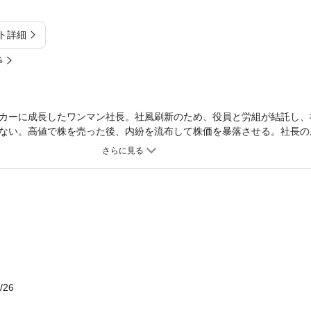
ト詳細
%
カーに成長したワンマン社長。社風刷新のため、役員と労組が結託し、
ない。高値で株を売った後、内紛を流布して株価を暴落させる。社長の
で、再び大混乱を……。悪徳経営者が社員を手玉にし、倒産へ導く残酷
/26