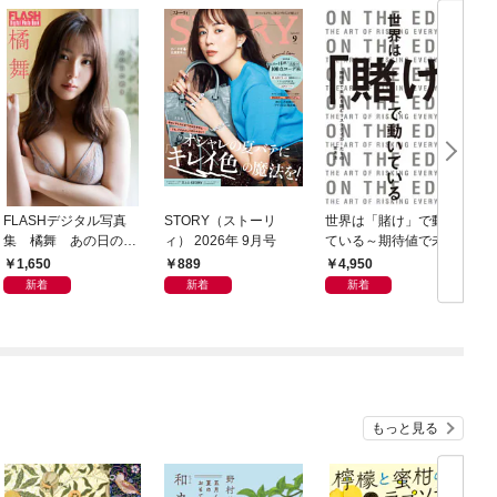
FLASHデジタル写真
STORY（ストーリ
世界は「賭け」で動い
C
集 橘舞 あの日の続
ィ） 2026年 9月号
ている～期待値で未来
ィ
き
を読むリスクテイカー
1,650
889
4,950
たちの思考法～
新着
新着
新着
もっと見る