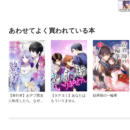
あわせてよく買われている本
【単行本】おデブ悪女
【タテヨミ】あなたは
結界師の一輪華
に転生したら、なぜか
もういりません
ラスボス王子様に執着
されています