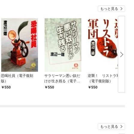
もっと見る
恐喝社員（電子復刻
サラリーマン悪い奴だ
逆襲！ リストラ軍団
版）
けが生き残る（電子復
（電子復刻版）
刻版）
550
550
550
もっと見る