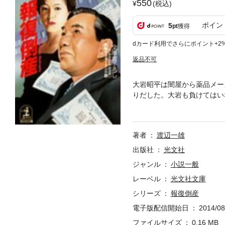
550
(税込)
ポイン
5
pt
獲得
dカード利用でさらにポイント+2
返品不可
大岩昭平は闇屋から薬品メー
りだした。大岩も負けてはい
が、制がん剤成功のニセ情報
著者
渡辺一雄
出版社
光文社
ジャンル
小説一般
レーベル
光文社文庫
シリーズ
報復倒産
電子版配信開始日
2014/08
ファイルサイズ
0.16 MB