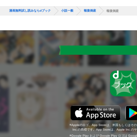
漫画無料試し読みならdブック
小説一般
報復倒産
報復倒産
Appleのロゴ、App Storeは、米国もしくはそ
Inc.の商標です。App Storeは、Apple In
Google Play および Google Play ロゴは Go