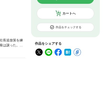
カートへ
作品をチェックする
社長追放策を練
作品をシェアする
座は譲った。だ
小説。