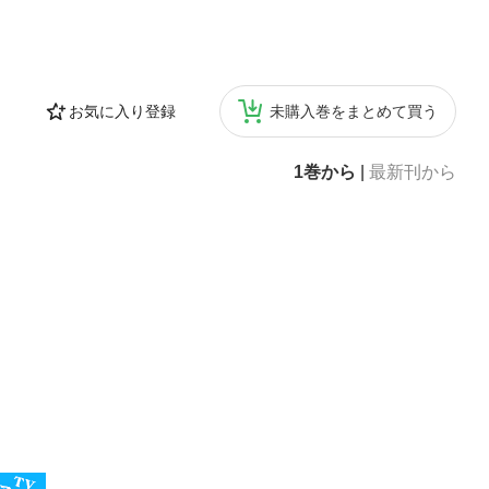
お気に入り登録
未購入巻をまとめて買う
1巻から
|
最新刊から