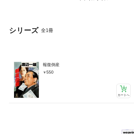
シリーズ
全1冊
報復倒産
550
カートへ