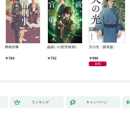
降格刑事
蟲祓いの宦官師弟1
天の光〈新装版〉
990
784
752
新着
ランキング
キャンペーン