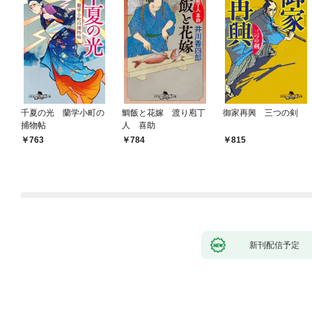
千夏の光 蘭学小町の
鯛飯と花嫁 渡り庖丁
御家再興 三つの剣
捕物帖
人 喜助
763
784
815
新刊配信予定