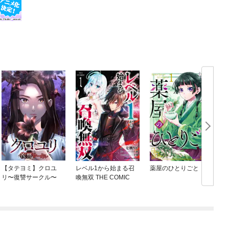
【タテヨミ】クロユ
レベル1から始まる召
薬屋のひとりごと
リ〜復讐サークル〜
喚無双 THE COMIC