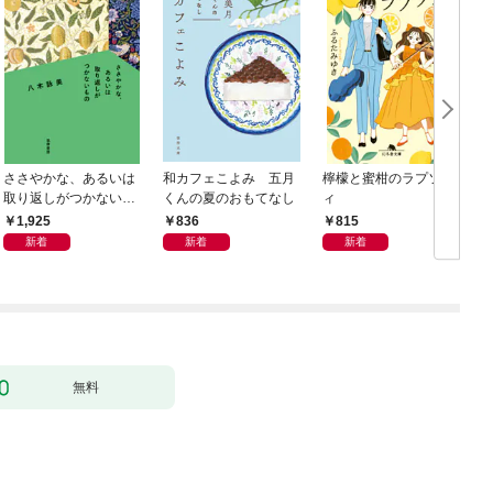
ささやかな、あるいは
和カフェこよみ 五月
檸檬と蜜柑のラプソデ
取り返しがつかないも
くんの夏のおもてなし
ィ
の
1,925
836
815
新着
新着
新着
無料