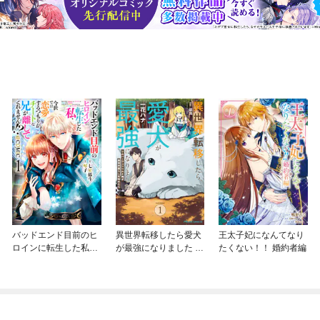
バッドエンド目前のヒ
異世界転移したら愛犬
王太子妃になんてなり
ロインに転生した私、
が最強になりました ～
たくない！！ 婚約者編
今世では恋愛するつも
シルバーフェンリルと
りがチートな兄が離し
俺が異世界暮らしを始
てくれません！？@C
めたら～ THE COMIC
OMIC