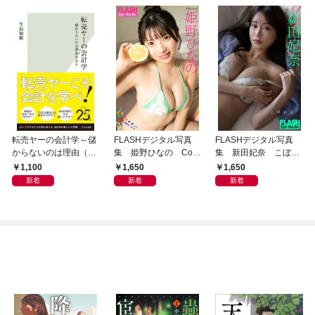
転売ヤーの会計学～儲
FLASHデジタル写真
FLASHデジタル写真
からないのは理由（わ
集 姫野ひなの Colo
集 新田妃奈 こぼれ
け）がある～
rful Summer
る
1,100
1,650
1,650
新着
新着
新着