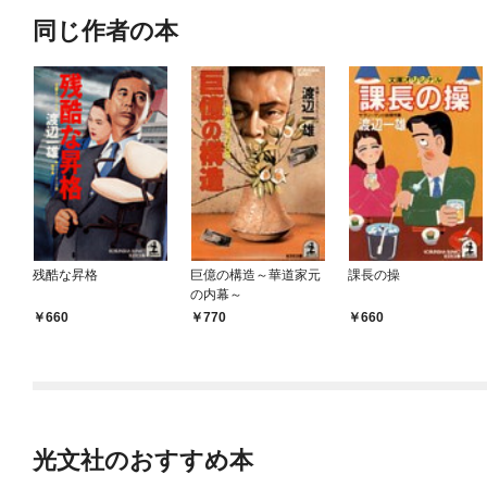
同じ作者の本
残酷な昇格
巨億の構造～華道家元
課長の操
の内幕～
660
770
660
光文社のおすすめ本