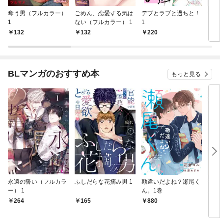
奪う男（フルカラー）
ごめん、恋愛する気は
デブとラブと過ちと！
龍公
1
ない（フルカラー） 1
1
ー）
132
132
220
1
BLマンガのおすすめ本
もっと見る
永遠の誓い（フルカラ
ふしだらな花摘み男 1
勘違いだよね？瀬尾く
薄明
ー） 1
ん。1巻
版】
264
165
880
8