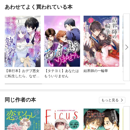
あわせてよく買われている本
【単行本】おデブ悪女
【タテヨミ】あなたは
結界師の一輪華
バッ
に転生したら、なぜか
もういりません
ロイ
ラスボス王子様に執着
今世
されています
りが
てく
OMI
同じ作者の本
もっと見る