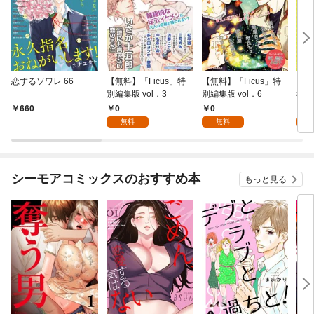
恋するソワレ 66
【無料】「Ficus」特
【無料】「Ficus」特
【無
別編集版 vol．3
別編集版 vol．6
桃色
マ」
0
0
0
660
無料
無料
シーモアコミックスのおすすめ本
もっと見る