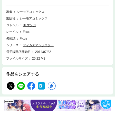
みきりアンソロジー登場！！ ／犬猿の仲の二人が裸で…？「仲の悪いふた
り」のもまりの／年下わんこがツンデレオヤジを狙い撃ち！？「ファント
ム・シーフより愛をこめて」ハルタハナ／大学生カップルの絶叫＆絶頂LO
著者
シーモアコミックス
VE！「仲直りエッチは絶叫のあと」永野クロエほか「とらわれ妄想デリバ
出版社
シーモアコミックス
リー」花森みと＆「お見合いします！」水月コウなどラブでHな男子そろ
ってます！【フィカス】
ジャンル
BLマンガ
レーベル
Ficus
掲載誌
Ficus
シリーズ
フィカスアンソロジー
電子版配信開始日
2014/07/22
ファイルサイズ
25.22 MB
作品をシェアする