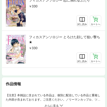
フィカスアンソロジー 恋に溺れるふたり
330
試し読み
カートへ
フィカスアンソロジー とろけた顔して狙い撃ち
★
330
試し読み
カートへ
作品情報
【注意】本雑誌に含まれている作品は、個別に配信している作品と重複し
た内容が含まれております。ご注意ください。／リーマンカップル、ツン
デレオヤジ、ヘタレ乙女…美味しい男子が盛りだくさん★キュートなBL読