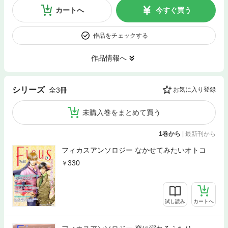
カートへ
今すぐ買う
作品をチェックする
作品情報へ
シリーズ
全3冊
お気に入り登録
未購入巻をまとめて買う
1巻から
|
最新刊から
フィカスアンソロジー なかせてみたいオトコ
330
試し読み
カートへ