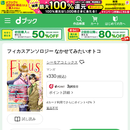
作品検索
カート
はじめての方へ
フィカスアンソロジー なかせてみたいオトコ
シーモアコミックス
マンガ
330
(税込)
3
pt
獲得
ポイント詳細
dカード利用でさらにポイント+2%
返品不可
試し読み