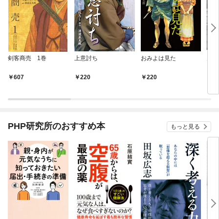
剣客商売 1巻
上意討ち
おみよは見た
鬼平
607
220
220
6
PHP研究所のおすすめ本
もっと見る