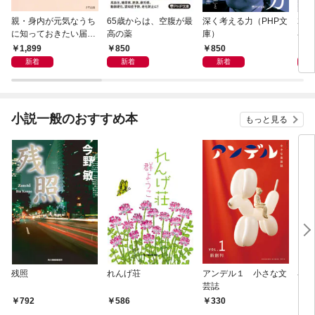
親・身内が元気なうち
65歳からは、空腹が最
深く考える力（PHP文
20
に知っておきたい届
高の薬
庫）
界史
出・手続きの準備（き
1,899
850
850
1,
ずな出版）
新着
新着
新着
小説一般のおすすめ本
もっと見る
残照
れんげ荘
アンデル１ 小さな文
琴子
芸誌
792
586
330
7