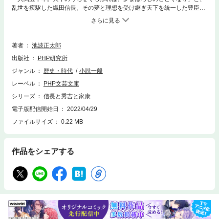
乱世を疾駆した織田信長。その夢と理想を受け継ぎ天下を統一した豊臣秀
吉。そして盤石の幕府組織の確立に取り組み、手にした天下を末永く子孫
に伝えた徳川家康。「時代小説の仕掛人」がリレー式に、天下統一をなし
とげた三代の英傑の戦いと統治の構図を克明に描き、等身大の視点で生き
生きと彼らの人間像に迫る。池波正太郎作品唯一の絶版長編。
著者
池波正太郎
出版社
PHP研究所
ジャンル
歴史・時代
小説一般
レーベル
PHP文芸文庫
シリーズ
信長と秀吉と家康
電子版配信開始日
2022/04/29
ファイルサイズ
0.22 MB
作品をシェアする