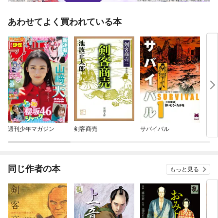
あわせてよく買われている本
週刊少年マガジン
剣客商売
サバイバル
鬼平
同じ作者の本
もっと見る