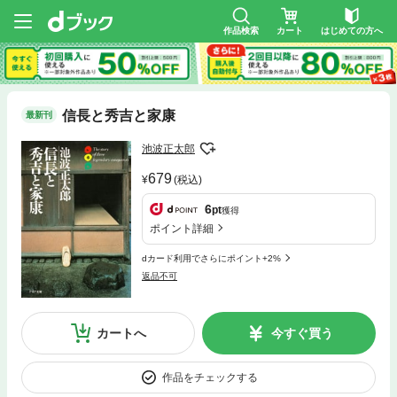
作品検索
カート
はじめての方へ
信長と秀吉と家康
最新刊
池波正太郎
679
(税込)
6
pt
獲得
ポイント詳細
dカード利用でさらにポイント+2%
返品不可
カートへ
今すぐ買う
作品をチェックする