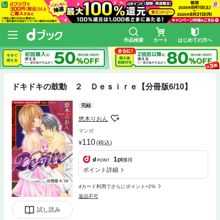
作品検索
カート
はじめての方へ
ドキドキの鼓動 ２ Ｄｅｓｉｒｅ【分冊版6/10】
完結
悠木りおん
マンガ
110
(税込)
1
pt
獲得
ポイント詳細
dカード利用でさらにポイント+2%
返品不可
試し読み