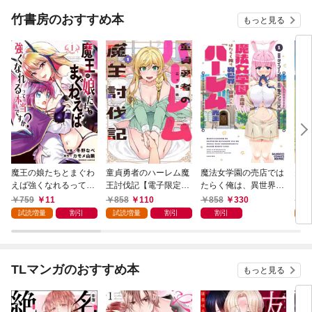
竹書房のおすすめ本
もっと見る
魔王の娘たちとまぐわ
童貞勇者のハーレム魔
魔法女学園の売店では
夫婦
えば強くなれるって本
王討伐記【電子限定特
たらく俺は、異世界か
ファ
当ですか？【特典ペー
典付き】 (1)
ら召喚された『ハーレ
った
759
11
858
110
858
330
8
パー付き】【カラーペ
ム先生』です。 (1)
(1)
試読増量
割引
試読増量
割引
割引
試
ージ増量版】 (1)
TLマンガのおすすめ本
もっと見る