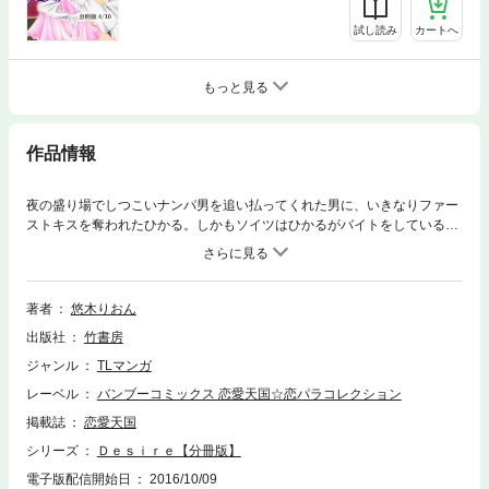
試し読み
カートへ
もっと見る
作品情報
夜の盛り場でしつこいナンパ男を追い払ってくれた男に、いきなりファー
ストキスを奪われたひかる。しかもソイツはひかるがバイトをしている叔
父の経営するカフェバーのバーテンダー・篠守北斗だった！！客には愛想
のよいところを見せるのに、ひかるにはキツイ事しか言わない北斗。そう
かと思うと妙に優しくされたり…北斗のことがどんどん気になるひかるだ
ったが…？イジワルでオトナな男といじっぱりな優等生のスリリングな恋
著者
悠木りおん
を描いた表題作他４編を収録したスリリング＆ドラマチックＬＯＶＥ満載
出版社
竹書房
の作品集！！ ※本コンテンツは単行本「Ｄｅｓｉｒｅ」を分冊したもので
す。
ジャンル
TLマンガ
レーベル
バンブーコミックス 恋愛天国☆恋パラコレクション
掲載誌
恋愛天国
シリーズ
Ｄｅｓｉｒｅ【分冊版】
電子版配信開始日
2016/10/09