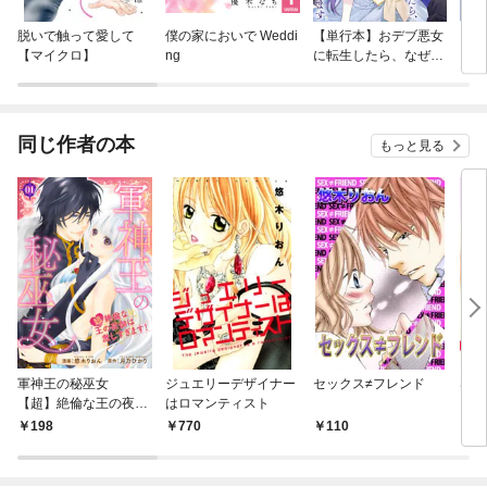
脱いで触って愛して
僕の家においで Weddi
【単行本】おデブ悪女
【タ
【マイクロ】
ng
に転生したら、なぜか
もう
ラスボス王子様に執着
されています
同じ作者の本
もっと見る
軍神王の秘巫女
ジュエリーデザイナー
セックス≠フレンド
S系
【超】絶倫な王の夜伽
はロマンティスト
は激しすぎます！ 【短
198
770
110
1
編】1