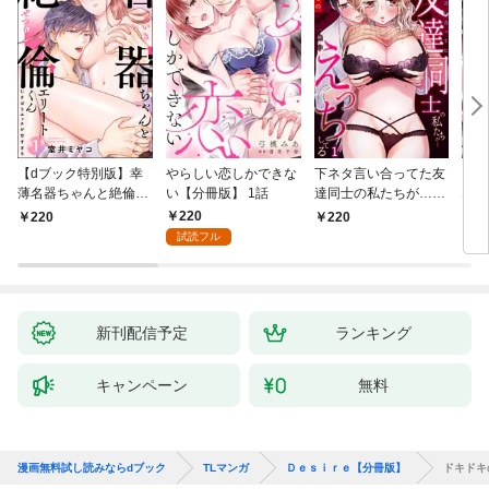
【dブック特別版】幸
やらしい恋しかできな
下ネタ言い合ってた友
「本
薄名器ちゃんと絶倫エ
い【分冊版】 1話
達同士の私たちが…一
なろ
リートくん むさぼりエ
晩中えっちしてる【TL
女が
220
220
220
2
ッチが甘すぎる（分冊
版】(1)
快感
試読フル
版） 【第1話】
た。
新刊配信予定
ランキング
キャンペーン
無料
漫画無料試し読みならdブック
TLマンガ
Ｄｅｓｉｒｅ【分冊版】
ドキドキ