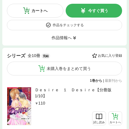
カートへ
今すぐ買う
作品をチェックする
作品情報へ
全10冊
シリーズ
お気に入り登録
完結
未購入巻をまとめて買う
1巻から
|
最新刊から
Ｄｅｓｉｒｅ １ Ｄｅｓｉｒｅ【分冊版
1/10】
110
試し読み
カートへ